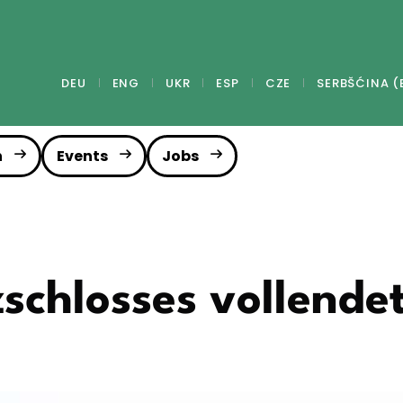
DEU
ENG
UKR
ESP
CZE
SERBŠĆINA (
n
Events
Jobs
schlosses vollende