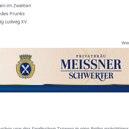
gen im Zweiten
 des Prunks
ig Ludwig XV.
We
sucher von der Englischen Treppe in eine Reihe prächtiger