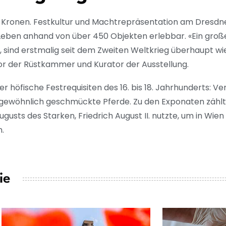
 Kronen. Festkultur und Machtrepräsentation am Dresdne
 Leben anhand von über 450 Objekten erlebbar. «Ein großer
, sind erstmalig seit dem Zweiten Weltkrieg überhaupt wie
or der Rüstkammer und Kurator der Ausstellung.
r höfische Festrequisiten des 16. bis 18. Jahrhunderts: V
gewöhnlich geschmückte Pferde. Zu den Exponaten zählt 
usts des Starken, Friedrich August II. nutzte, um in Wie
.
ie