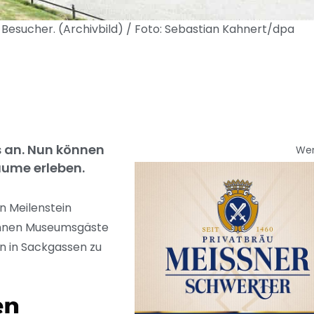
 Besucher. (Archivbild) / Foto: Sebastian Kahnert/dpa
s an. Nun können
We
äume erleben.
n Meilenstein
können Museumsgäste
n in Sackgassen zu
en