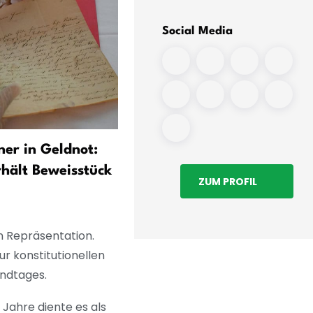
Social Media
er in Geldnot:
Ausstellung zu Erotikshops
hält Beweisstück
Spiegel der Wendejahre
ZUM PROFIL
en Repräsentation.
ur konstitutionellen
andtages.
Jahre diente es als