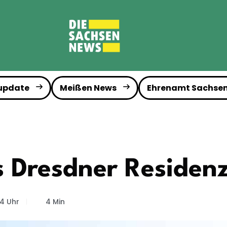
 update
Meißen News
Ehrenamt Sachse
s Dresdner Residenz
44 Uhr
4 Min