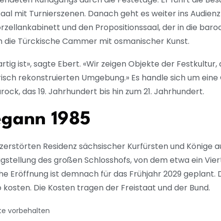
al mit Turnierszenen. Danach geht es weiter ins Audienz
orzellankabinett und den Propositionssaal, der in die ba
h die Türckische Cammer mit osmanischer Kunst.
gartig ist», sagte Ebert. «Wir zeigen Objekte der Festkultu
risch rekonstruierten Umgebung.» Es handle sich um eine
rock, das 19. Jahrhundert bis hin zum 21. Jahrhundert.
egann 1985
5 zerstörten Residenz sächsischer Kurfürsten und Könige
igstellung des großen Schlosshofs, von dem etwa ein Viert
iche Eröffnung ist demnach für das Frühjahr 2029 geplant. 
 kosten. Die Kosten tragen der Freistaat und der Bund.
te vorbehalten