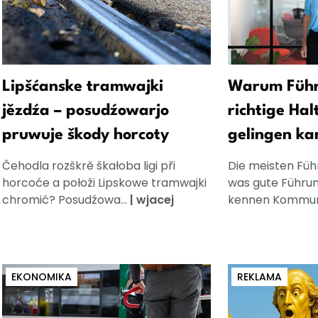
Lipšćanske tramwajki
Warum Führ
jězdźa – posudźowarjo
richtige Hal
pruwuje škody horcoty
gelingen ka
Čehodla rozškrě škałoba ligi při
Die meisten Füh
horcoće a połoži Lipskowe tramwajki
was gute Führun
chromić? Posudźowa...
|
wjacej
kennen Kommuni
EKONOMIKA
REKLAMA