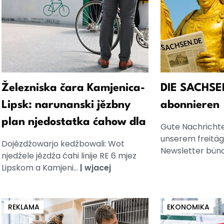
Železniska čara Kamjenica-
DIE SACHSE
Lipsk: narunanski jězbny
abonnieren
plan njedostatka ćahow dla
Gute Nachrichten
unserem freitä
Dojězdźowarjo kedźbowali: Wot
Newsletter bünd
njedźele jězdźa ćahi linije RE 6 mjez
Lipskom a Kamjeni...
|
wjacej
REKLAMA
EKONOMIKA