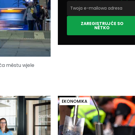
ZAREGISTRUJĆE SO
NĚTKO
a městu wjele
EKONOMIKA