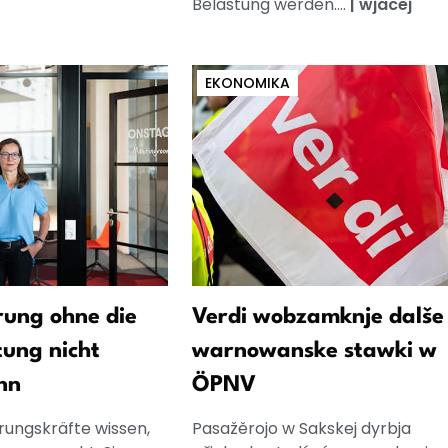
Belastung werden....
|
wjacej
EKONOMIKA
ung ohne die
Verdi wobzamknje dalše
tung nicht
warnowanske stawki w
nn
ÖPNV
rungskräfte wissen,
Pasažěrojo w Sakskej dyrbja