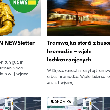
N NEWSletter
Tramwajka storči z bus
hromadźe – wjele
lochkozranjenych
 tun gut. In
glichen Good
W Drježdźanach zrazytej tramw
eln w...
|
wjacej
a bus hromadźe. Wjele ludźi so l
zrani.
|
wjacej
EKONOMIKA