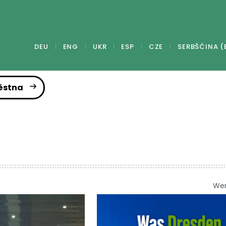
DEU
ENG
UKR
ESP
CZE
SERBŠĆINA (
ěstna
We