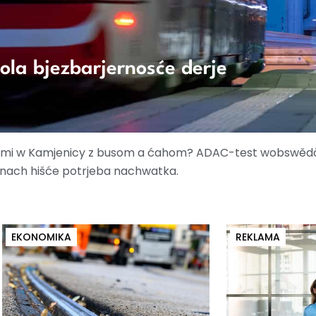
ola bjezbarjernosće derje
jemi w Kamjenicy z busom a ćahom? ADAC-test wobswědč
tnach hišće potrjeba nachwatka.
EKONOMIKA
REKLAMA