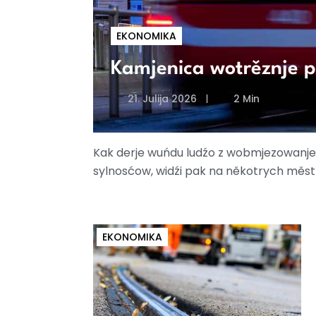
EKONOMIKA
Kamjenica wotrěznje p
21. Julija 2026
2 Min
Kak derje wuńdu ludźo z wobmjezowan
sylnosćow, widźi pak na někotrych měs
EKONOMIKA