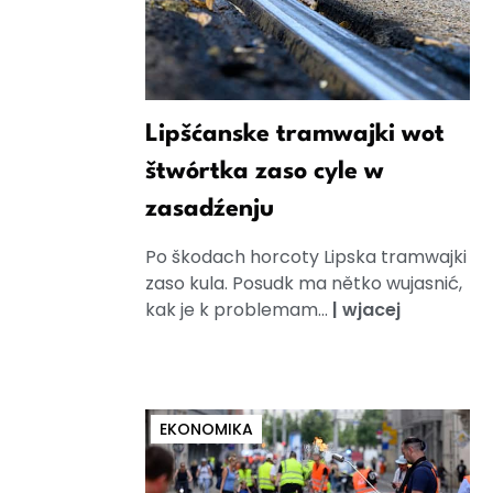
Lipšćanske tramwajki wot
štwórtka zaso cyle w
zasadźenju
Po škodach horcoty Lipska tramwajki
zaso kula. Posudk ma nětko wujasnić,
kak je k problemam...
|
wjacej
EKONOMIKA