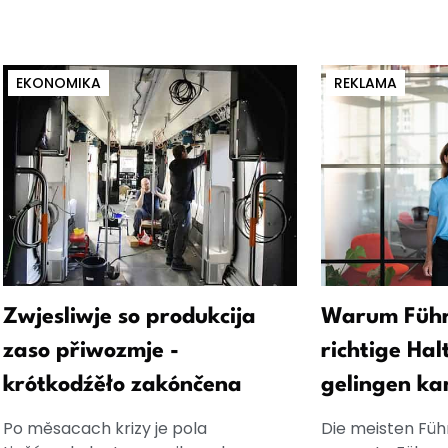
EKONOMIKA
REKLAMA
Zwjesliwje so produkcija
Warum Führ
zaso přiwozmje -
richtige Hal
krótkodźěło zakónčena
gelingen ka
Po měsacach krizy je pola
Die meisten Füh