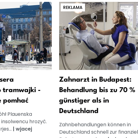
REKLAMA
sera
Zahnarzt in Budapest:
 tramwajki -
Behandlung bis zu 70 %
e pomhać
günstiger als in
Deutschland
óhł Plauenska
insolwencu hrozyć.
Zahnbehandlungen können in
jes...
|
wjacej
Deutschland schnell zur finanzie