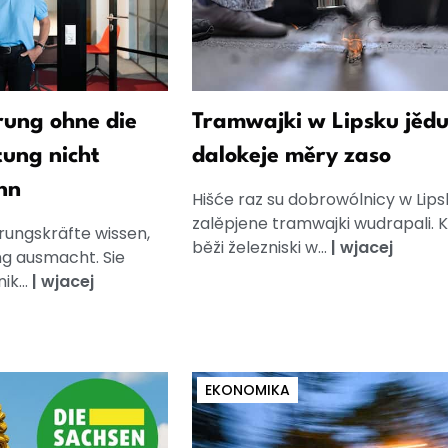
ung ohne die
Tramwajki w Lipsku jědu
tung nicht
dalokeje měry zaso
nn
Hišće raz su dobrowólnicy w Lips
zalěpjene tramwajki wudrapali. 
rungskräfte wissen,
běži železniski w...
|
wjacej
g ausmacht. Sie
k...
|
wjacej
EKONOMIKA