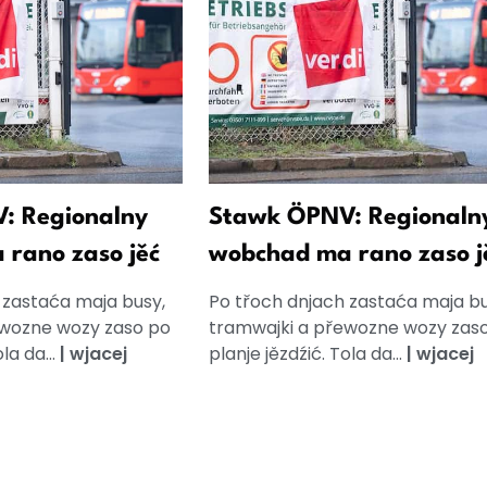
: Regionalny
Stawk ÖPNV: Regionaln
rano zaso jěć
wobchad ma rano zaso j
 zastaća maja busy,
Po třoch dnjach zastaća maja bu
ewozne wozy zaso po
tramwajki a přewozne wozy zas
la da...
|
wjacej
planje jězdźić. Tola da...
|
wjacej