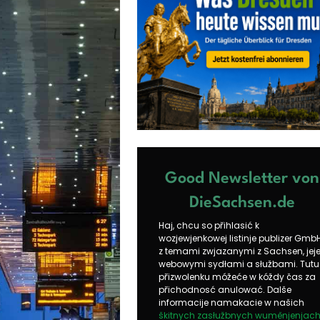
Good Newsletter von
DieSachsen.de
Haj, chcu so přihlasić k
wozjewjenkowej listinje publizer Gmb
z temami zwjazanymi z Sachsen, jej
webowymi sydłami a słužbami. Tutu
přizwolenku móžeće w kóždy čas za
přichodnosć anulować. Dalše
informacije namakacie w našich
škitnych zasłužbnych wuměnjenjac