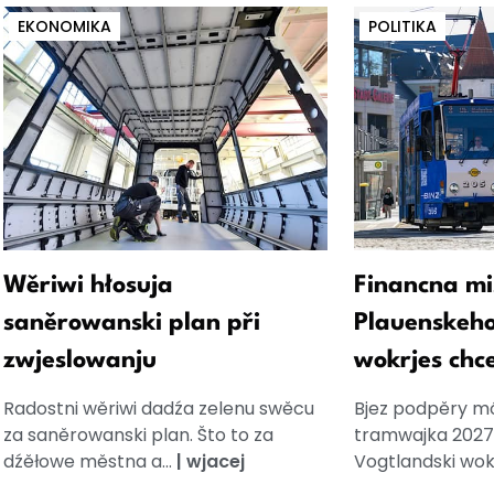
EKONOMIKA
POLITIKA
Wěriwi hłosuja
Financna mi
saněrowanski plan při
Plauenskeho
zwjeslowanju
wokrjes chc
Radostni wěriwi dadźa zelenu swěcu
Bjez podpěry m
za saněrowanski plan. Što to za
tramwajka 2027 
dźěłowe městna a...
|
wjacej
Vogtlandski wokr