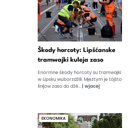
Škody horcoty: Lipšćanske
tramwajki kuleja zaso
Enormne škody horcoty su tramwajki
w Lipsku wuborzdźili. Mjeztym je tójšto
linijow zaso do dźě...
|
wjacej
EKONOMIKA