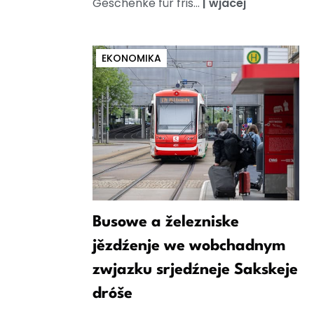
Geschenke für fris...
|
wjacej
EKONOMIKA
Busowe a železniske
jězdźenje we wobchadnym
zwjazku srjedźneje Sakskeje
dróše