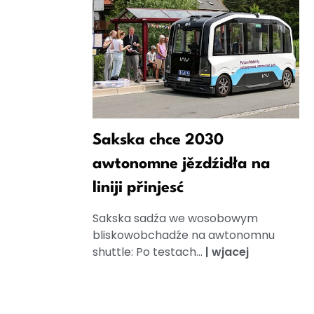
Sakska chce 2030
awtonomne jězdźidła na
liniji přinjesć
Sakska sadźa we wosobowym
bliskowobchadźe na awtonomnu
shuttle: Po testach...
|
wjacej