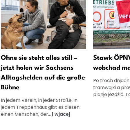
Ohne sie steht alles still –
Stawk ÖPNV
jetzt holen wir Sachsens
wobchad ma 
Alltagshelden auf die große
Po třoch dnjach
tramwajki a př
Bühne
planje jězdźić. To
In jedem Verein, in jeder Straße, in
jedem Treppenhaus gibt es diesen
einen Menschen, der...
|
wjacej