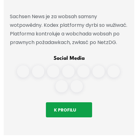
Sachsen News je za wobsah samsny
wotpowědny. Kodex platformy dyrbi so wužiwać.
Platforma kontroluje a wobchada wobsah po
prawnych požadawkach, zwłasć po NetzDG.
Social Media
K PROFILU