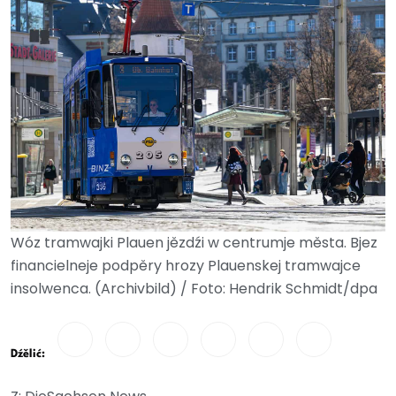
Wóz tramwajki Plauen jězdźi w centrumje města. Bjez
financielneje podpěry hrozy Plauenskej tramwajce
insolwenca. (Archivbild) / Foto: Hendrik Schmidt/dpa
Dźělić: