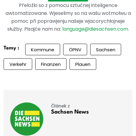
Přełožki so z pomocu sztučnej inteligence
awtomatizowane. Wjeselimy so na wašu wotmołwu a
pomoc při poprawjenju našeje wjacorychłojneje
słužby. Pisajće nam na:
language@diesachsen.com
.
Temy :
Kommune
ÖPNV
Sachsen
Verkehr
Finanzen
Plauen
Čłánek z
Sachsen News