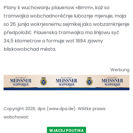
Plany k wuchowanju plauenow «Bimm», kaž so
tramwajka wobchadnorěčnje luboznje mjenuje, maja
so 26. junija wokrjesnemu sejmikej jako wobzamknjenje
předpołožić. Plauenska tramwajka ma linijowu syć
34,5 kilometrow a formuje wot 1894 zjawny
bliskowobchad města.
Werbung
Copyright 2026, dpa (www.dpa.de). Wšitke prawa
wobchować
WJACEJ POLITIKA