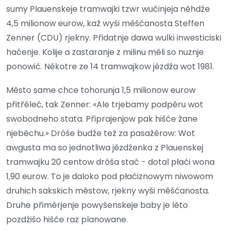
sumy Plauenskeje tramwajki tzwr wučinjeja něhdźe
4,5 milionow eurow, kaž wyši měšćanosta Steffen
Zenner (CDU) rjekny. Přidatnje dawa wulki inwesticiski
haćenje. Kolije a zastaranje z milinu měli so nuznje
ponowić. Někotre ze 14 tramwajkow jězdźa wot 1981.
Město same chce tohorunja 1,5 milionow eurow
přitřěleć, tak Zenner: «Ale trjebamy podpěru wot
swobodneho stata. Připrajenjow pak hišće žane
njeběchu.» Dróše budźe tež za pasažěrow: Wot
awgusta ma so jednotliwa jězdźenka z Plauenskej
tramwajku 20 centow dróša stać - dotal płaći wona
1,90 eurow. To je daloko pod płaćiznowym niwowom
druhich sakskich městow, rjekny wyši měšćanosta.
Druhe přiměrjenje powyšenskeje baby je lěto
pozdźišo hišće raz planowane.