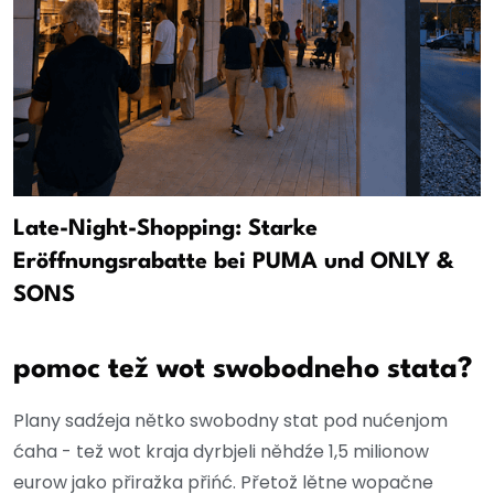
Late-Night-Shopping: Starke
Eröffnungsrabatte bei PUMA und ONLY &
SONS
pomoc tež wot swobodneho stata?
Plany sadźeja nětko swobodny stat pod nućenjom
ćaha - tež wot kraja dyrbjeli něhdźe 1,5 milionow
eurow jako přiražka přińć. Přetož lětne wopačne