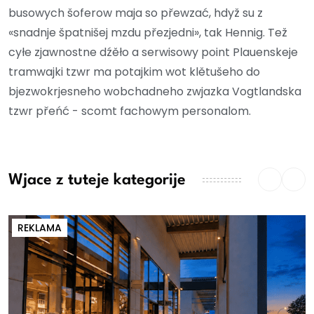
busowych šoferow maja so přewzać, hdyž su z
«snadnje špatnišej mzdu přezjedni», tak Hennig. Tež
cyłe zjawnostne dźěło a serwisowy point Plauenskeje
tramwajki tzwr ma potajkim wot klětušeho do
bjezwokrjesneho wobchadneho zwjazka Vogtlandska
tzwr přeńć - scomt fachowym personalom.
Wjace z tuteje kategorije
REKLAMA