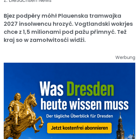
Z: DieSachsen News
Bjez podpěry móhł Plauenska tramwajka
2027 insolwencu hrozyć. Vogtlandski wokrjes
chce z 1,5 milionami pod pažu přimnyć. Tež
kraj so w zamołwitosći widźi.
Werbung