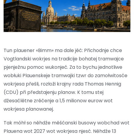
Tun plauener «Bimm» ma dale jěć: Přichodnje chce
Vogtlandski wokrjes na tradicije bohatej tramwajce
pjenježnu pomoc wukonjeć. Za to bychu jednotliwe
wobłuki Plauenskeje tramwajki tzwr do zamołwitosće
wokrjesa přešli, rozłoži krajny rada Thomas Hennig
(CDU) při předstajenju planow. K tomu stej
dźesaćlětne zrěčenje a 1,5 milionow eurow wot
wokrjesa planowanej.
Tak móhł so něhdźe měšćanski busowy wobchad wot
Plauena wot 2027 wot wokrjesa njesć. Něhdźe 13