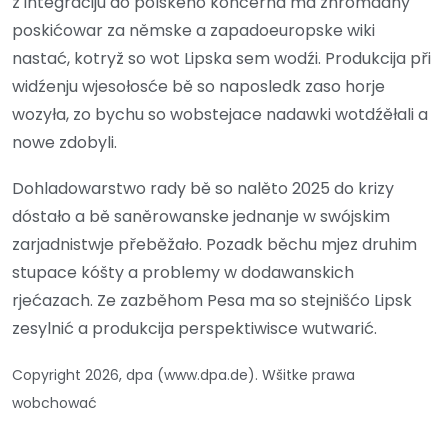
z integraciju do pólskeho koncerna ma zhromadny
poskićowar za němske a zapadoeuropske wiki
nastać, kotryž so wot Lipska sem wodźi. Produkcija při
widźenju wjesołosće bě so naposledk zaso horje
wozyła, zo bychu so wobstejace nadawki wotdźěłali a
nowe zdobyli.
Dohladowarstwo rady bě so nalěto 2025 do krizy
dóstało a bě saněrowanske jednanje w swójskim
zarjadnistwje přeběžało. Pozadk běchu mjez druhim
stupace kóšty a problemy w dodawanskich
rjećazach. Ze zazběhom Pesa ma so stejnišćo Lipsk
zesylnić a produkcija perspektiwisce wutwarić.
Copyright 2026, dpa (www.dpa.de). Wšitke prawa
wobchować