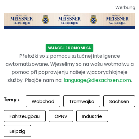
Werbung
WJACEJ EKONOMIKA
Přełožki so z pomocu sztučnej inteligence
awtomatizowane. Wjeselimy so na wašu wotmołwu a
pomoc při poprawjenju našeje wjacorychłojneje
słužby. Pisajće nam na:
language@diesachsen.com
.
Temy :
Wobchad
Tramwajka
Sachsen
Fahrzeugbau
ÖPNV
Industrie
Leipzig