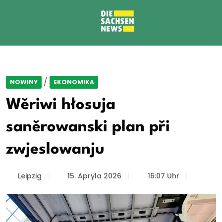
/
NOWINY
EKONOMIKA
Wěriwi hłosuja
saněrowanski plan při
zwjeslowanju
Leipzig
15. Apryla 2026
16:07 Uhr