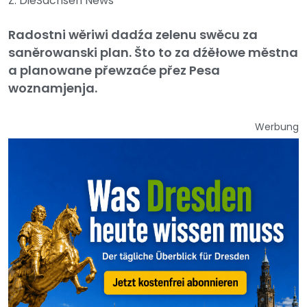
Z: DieSachsen News
Radostni wěriwi dadźa zelenu swěcu za
saněrowanski plan. Što to za dźěłowe městna
a planowane přewzaće přez Pesa
woznamjenja.
Werbung