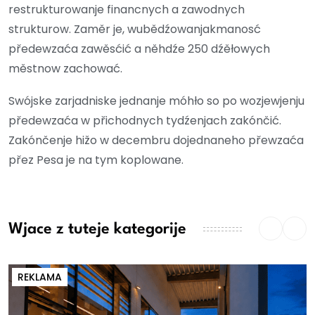
restrukturowanje financnych a zawodnych
strukturow. Zaměr je, wubědźowanjakmanosć
předewzaća zawěsćić a něhdźe 250 dźěłowych
městnow zachować.
Swójske zarjadniske jednanje móhło so po wozjewjenju
předewzaća w přichodnych tydźenjach zakónčić.
Zakónčenje hižo w decembru dojednaneho přewzaća
přez Pesa je na tym koplowane.
Wjace z tuteje kategorije
REKLAMA