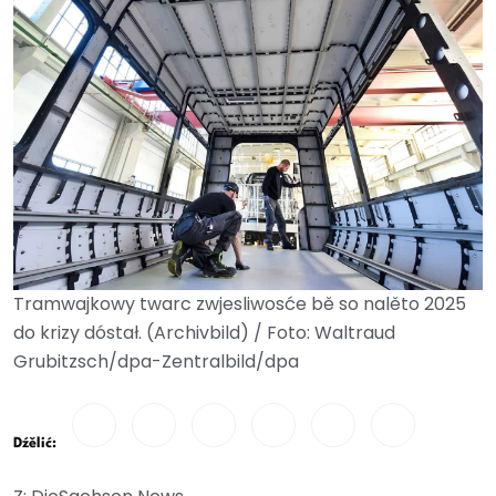
Tramwajkowy twarc zwjesliwosće bě so nalěto 2025
do krizy dóstał. (Archivbild) / Foto: Waltraud
Grubitzsch/dpa-Zentralbild/dpa
Dźělić: