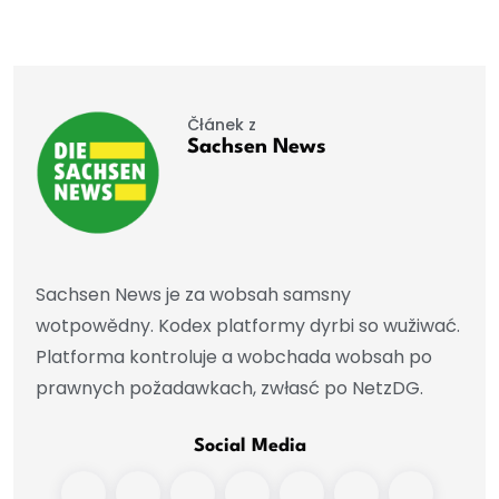
Čłánek z
Sachsen News
Sachsen News je za wobsah samsny
wotpowědny. Kodex platformy dyrbi so wužiwać.
Platforma kontroluje a wobchada wobsah po
prawnych požadawkach, zwłasć po NetzDG.
Social Media