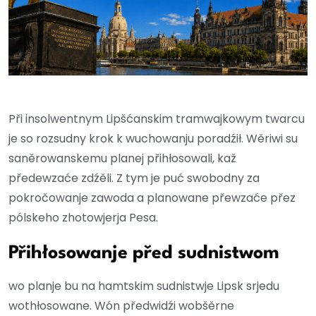
Při insolwentnym Lipšćanskim tramwajkowym twarcu
je so rozsudny krok k wuchowanju poradźił. Wěriwi su
saněrowanskemu planej přihłosowali, kaž
předewzaće zdźěli. Z tym je puć swobodny za
pokročowanje zawoda a planowane přewzaće přez
pólskeho zhotowjerja Pesa.
Přihłosowanje před sudnistwom
wo planje bu na hamtskim sudnistwje Lipsk srjedu
wothłosowane. Wón předwidźi wobšěrne