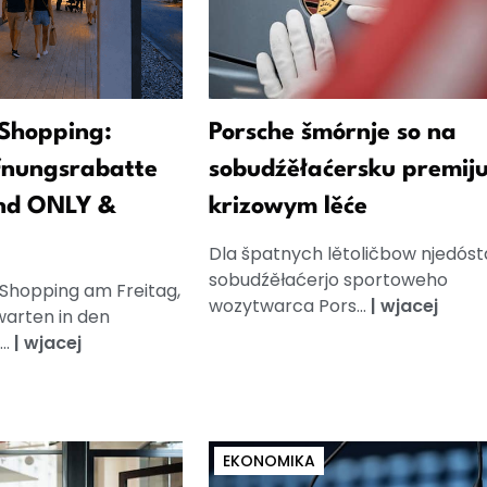
Shopping:
Porsche šmórnje so na
fnungsrabatte
sobudźěłaćersku premij
nd ONLY &
krizowym lěće
Dla špatnych lětoličbow njedós
sobudźěłaćerjo sportoweho
 Shopping am Freitag,
wozytwarca Pors...
|
wjacej
warten in den
..
|
wjacej
EKONOMIKA