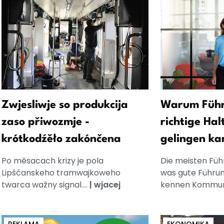
Zwjesliwje so produkcija
Warum Führ
zaso přiwozmje -
richtige Hal
krótkodźěło zakónčena
gelingen ka
Po měsacach krizy je pola
Die meisten Füh
Lipšćanskeho tramwajkoweho
was gute Führun
twarca wažny signal....
|
wjacej
kennen Kommuni