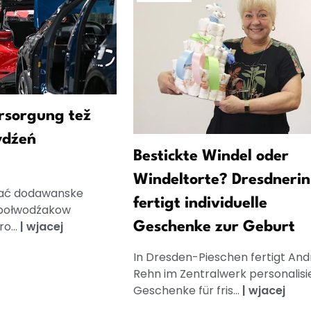
rsorgung tež
ydźeń
Bestickte Windel oder
Windeltorte? Dresdnerin
ać dodawanske
fertigt individuelle
 połwodźakow
o...
|
wjacej
Geschenke zur Geburt
In Dresden-Pieschen fertigt And
Rehn im Zentralwerk personalisi
Geschenke für fris...
|
wjacej