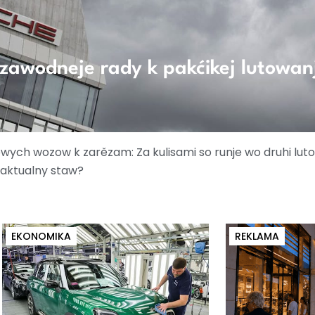
 zawodneje rady k pakćikej lutowanj
wych wozow k zarězam: Za kulisami so runje wo druhi lut
e aktualny staw?
EKONOMIKA
REKLAMA