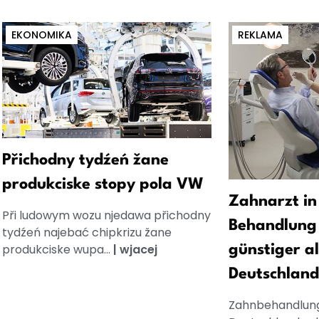
EKONOMIKA
REKLAMA
Přichodny tydźeń žane
produkciske stopy pola VW
Zahnarzt in
Při ludowym wozu njedawa přichodny
Behandlung 
tydźeń najebać chipkrizu žane
produkciske wupa...
|
wjacej
günstiger al
Deutschland
Zahnbehandlung