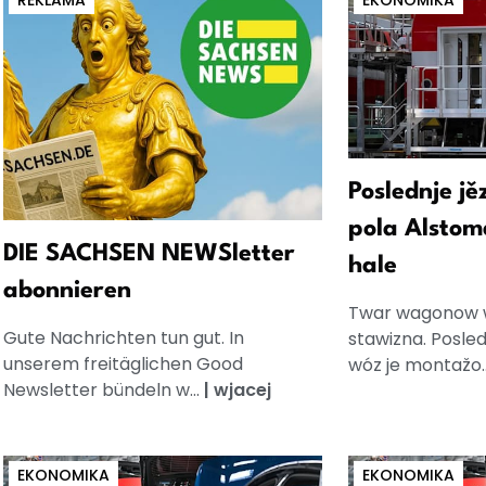
REKLAMA
EKONOMIKA
Poslednje jě
pola Alstom
DIE SACHSEN NEWSletter
hale
abonnieren
Twar wagonow w
Gute Nachrichten tun gut. In
stawizna. Posl
unserem freitäglichen Good
wóz je montažo.
Newsletter bündeln w...
|
wjacej
EKONOMIKA
EKONOMIKA