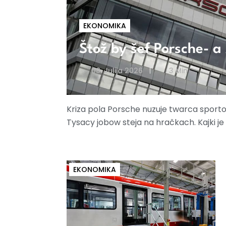
EKONOMIKA
Štož by šef Porsche- a
08. Julija 2026
3 Min
Kriza pola Porsche nuzuje twarca sporto
Tysacy jobow steja na hračkach. Kajki j
EKONOMIKA