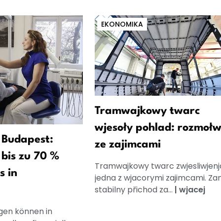
EKONOMIKA
Tramwajkowy twarc
wjesoły pohlad: rozmoł
 Budapest:
ze zajimcami
bis zu 70 %
Tramwajkowy twarc zwjesliwjenj
s in
jedna z wjacorymi zajimcami. Za
stabilny přichod za...
|
wjacej
en können in