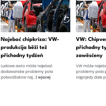
Najebać chipkriza: VW-
VW: Chipve
produkcija běži tež
přichodny t
přichodny tydźeń
zawěsćeny
Ludowe awto móže najebać
VW móže najeb
dodawanske problemy pola
problemy pola
połwodźakow naj...
|
wjacej
najprjedy dale pr