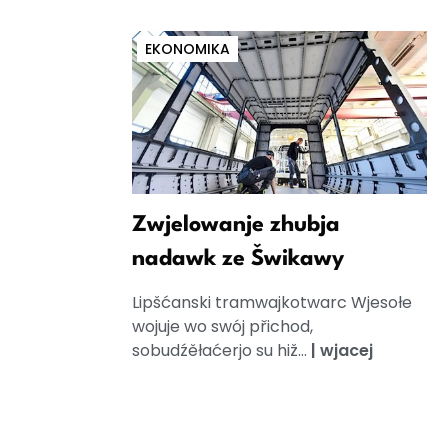
EKONOMIKA
Zwjelowanje zhubja
nadawk ze Šwikawy
Lipšćanski tramwajkotwarc Wjesołe
wojuje wo swój přichod,
sobudźěłaćerjo su hiž...
|
wjacej