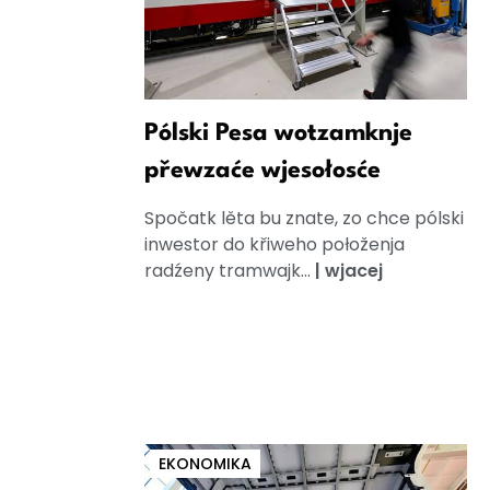
Pólski Pesa wotzamknje
přewzaće wjesołosće
Spočatk lěta bu znate, zo chce pólski
inwestor do křiweho połoženja
radźeny tramwajk...
|
wjacej
EKONOMIKA