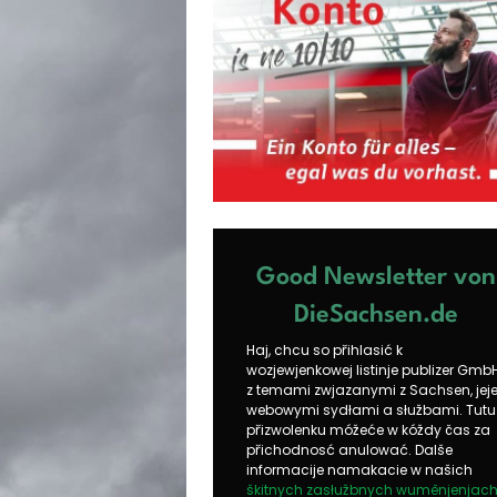
Good Newsletter von
DieSachsen.de
Haj, chcu so přihlasić k
wozjewjenkowej listinje publizer Gmb
z temami zwjazanymi z Sachsen, jej
webowymi sydłami a słužbami. Tutu
přizwolenku móžeće w kóždy čas za
přichodnosć anulować. Dalše
informacije namakacie w našich
škitnych zasłužbnych wuměnjenjac