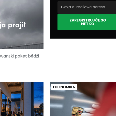
ZAREGISTRUJĆE SO
NĚTKO
a prajił
owanski paket bědźi.
EKONOMIKA