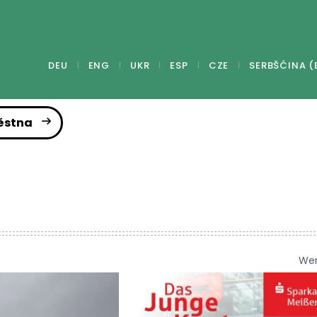
DEU
ENG
UKR
ESP
CZE
SERBŠĆINA (
ěstna
We