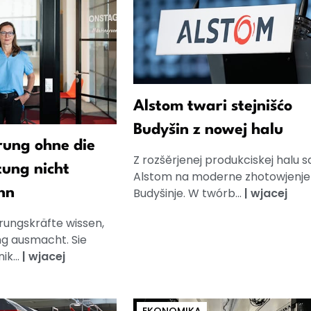
Alstom twari stejnišćo
Budyšin z nowej halu
ung ohne die
Z rozšěrjenej produkciskej halu 
tung nicht
Alstom na moderne zhotowjenje
Budyšinje. W twórb...
|
wjacej
nn
rungskräfte wissen,
g ausmacht. Sie
k...
|
wjacej