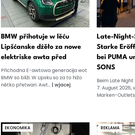
BMW přihotuje w lěću
Late-Night-
Lipšćanske dźěło za nowe
Starke Eröf
elektriske awta před
bei PUMA u
SONS
Přichodna E-awtowa generacija wot
BMW so bliži. W Lipsku so za to hižo
Beim Late Night
nětko přetwari. Awt...
|
wjacej
7. August 2026, 
Marken-Outlets.
EKONOMIKA
REKLAMA