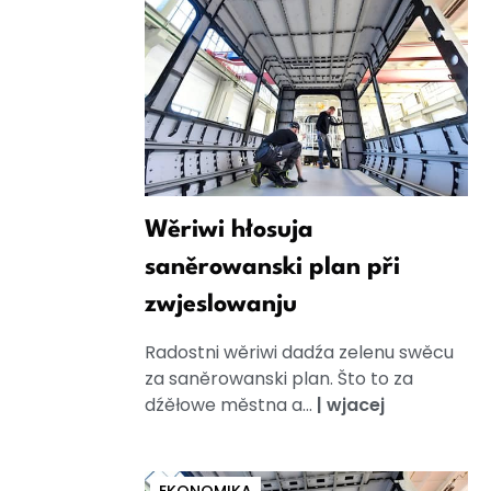
Wěriwi hłosuja
saněrowanski plan při
zwjeslowanju
Radostni wěriwi dadźa zelenu swěcu
za saněrowanski plan. Što to za
dźěłowe městna a...
|
wjacej