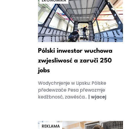
EKONOMIKA
Pólski inwestor wuchowa
zwjesliwosć a zaruči 250
jobs
Wodychnjenje w Lipsku: Pólske
předewzaće Pesa přewozmje
kedźbnosć, zawěsća...
|
wjacej
REKLAMA