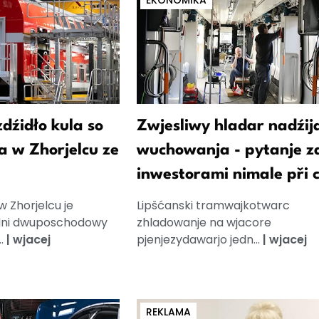
EKONOMIKA
zdźidło kula so
Zwjesliwy hladar nadźij
a w Zhorjelcu ze
wuchowanja - pytanje z
inwestorami nimale při c
 Zhorjelcu je
Lipšćanski tramwajkotwarc
edni dwuposchodowy
zhladowanje na wjacore
..
|
wjacej
pjenjezydawarjo jedn...
|
wjacej
REKLAMA