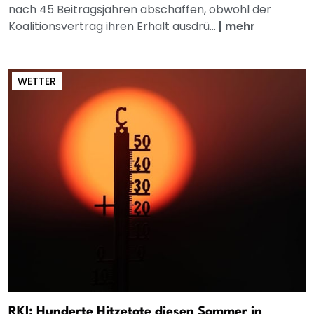
nach 45 Beitragsjahren abschaffen, obwohl der
Koalitionsvertrag ihren Erhalt ausdrü...
|
mehr
WETTER
RKI: Hunderte Hitzetote diesen Sommer in