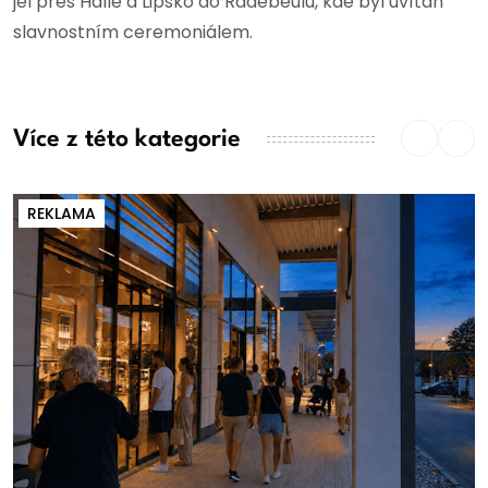
jel přes Halle a Lipsko do Radebeulu, kde byl uvítán
slavnostním ceremoniálem.
Více z této kategorie
REKLAMA