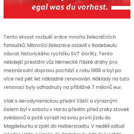
Tento skvost rozbuší srdce mnoha železničních
fanoušků: Milovníci železnice oslavili v Radebeulu
návrat historického rychlíku SVT Görlitz. Tento
někdejší prestižní vůz Německé říšské dráhy pro
mezinárodní dopravu pochází z roku 1968 a byl po
více než pět let nákladně renovován. Náklady na tuto
renovaci byly odhadnuty na přibližně 7 milionů eur.
Vlak s aerodynamickou přední částí a výrazným
čelem byl v sobotu v Harzu předán před zraky stovek
zvědavců a poté vyrazil na svou první jízdu do
Magdeburku a zpět do Halberstadtu. V neděli odtud