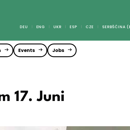
DEU
ENG
UKR
ESP
CZE
SERBŠĆINA (
n
Events
Jobs
m 17. Juni