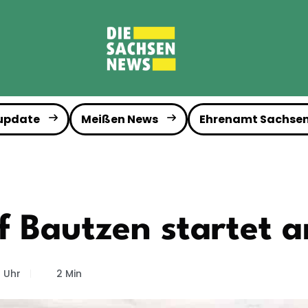
 update
Meißen News
Ehrenamt Sachse
f Bautzen startet a
5 Uhr
2 Min