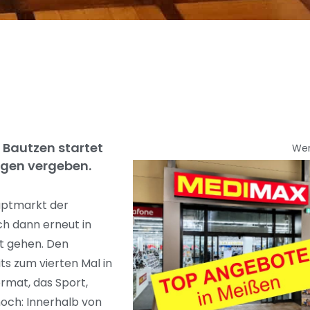
f Bautzen startet
We
agen vergeben.
auptmarkt der
ch dann erneut in
t gehen. Den
s zum vierten Mal in
rmat, das Sport,
och: Innerhalb von