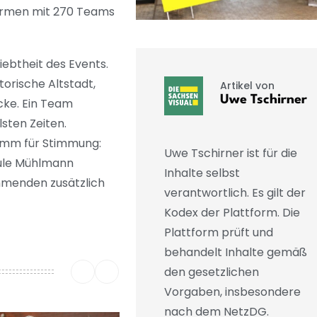
Firmen mit 270 Teams
liebtheit des Events.
torische Altstadt,
Artikel von
Uwe Tschirner
cke. Ein Team
sten Zeiten.
amm für Stimmung:
Uwe Tschirner ist für die
hule Mühlmann
Inhalte selbst
hmenden zusätzlich
verantwortlich. Es gilt der
Kodex der Plattform. Die
Plattform prüft und
behandelt Inhalte gemäß
den gesetzlichen
Vorgaben, insbesondere
nach dem NetzDG.