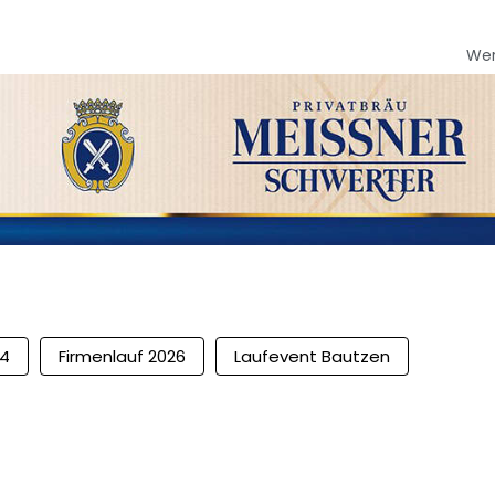
We
04
Firmenlauf 2026
Laufevent Bautzen