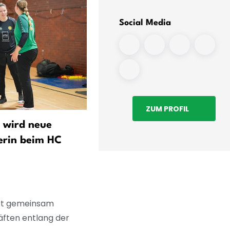
Social Media
ZUM PROFIL
wird neue
Schwerer Unfall bei Baschü
erin beim HC
Ford-Fahrerin mit 2,76
Promille überschlägt sich 
dem Feld
rkt gemeinsam
ften entlang der