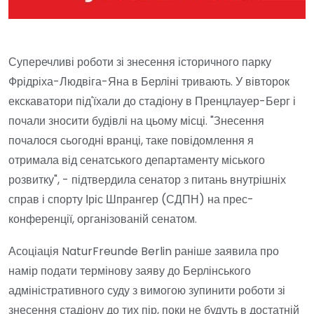
Суперечливі роботи зі знесення історичного парку
Фрідріха-Людвіга-Яна в Берліні тривають. У вівторок
екскаватори під'їхали до стадіону в Пренцлауер-Берг і
почали зносити будівлі на цьому місці. "Знесення
почалося сьогодні вранці, таке повідомлення я
отримала від сенатського департаменту міського
розвитку", - підтвердила сенатор з питань внутрішніх
справ і спорту Іріс Шпрангер (СДПН) на прес-
конференції, організованій сенатом.
Асоціація NaturFreunde Berlin раніше заявила про
намір подати термінову заяву до Берлінського
адміністративного суду з вимогою зупинити роботи зі
знесення стадіону до тих пір, поки не будуть в достатній