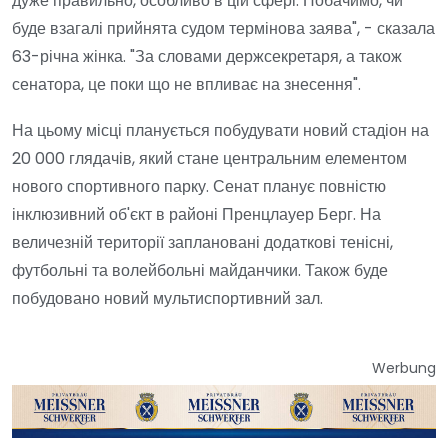
дуже правильно, особливо в цій сфері. Побачимо, чи
буде взагалі прийнята судом термінова заява", - сказала
63-річна жінка. "За словами держсекретаря, а також
сенатора, це поки що не впливає на знесення".
На цьому місці планується побудувати новий стадіон на
20 000 глядачів, який стане центральним елементом
нового спортивного парку. Сенат планує повністю
інклюзивний об'єкт в районі Пренцлауер Берг. На
величезній території заплановані додаткові тенісні,
футбольні та волейбольні майданчики. Також буде
побудовано новий мультиспортивний зал.
Werbung