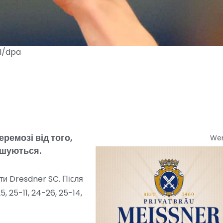
el/dpa
ремозі від того,
We
ншуються.
ти Dresdner SC. Після
, 25-11, 24-26, 25-14,