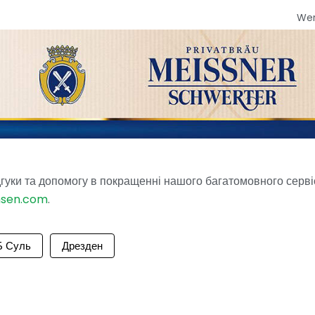
We
гуки та допомогу в покращенні нашого багатомовного серві
hsen.com
.
 Суль
Дрезден