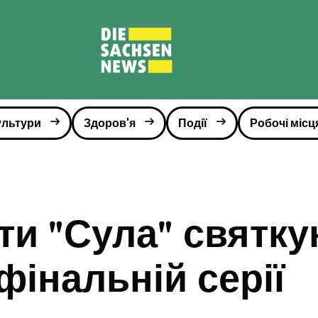
ультури
Здоров'я
Події
Робочі місц
ти "Сула" святку
фінальній серії