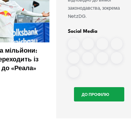
законодавства, зокрема
NetzDG.
Social Media
а мільйони:
Наближається перехід
ереходить із
«Реала»: Діоманде
 до «Реала»
залишає тренувальний
табір
ДО ПРОФІЛЮ