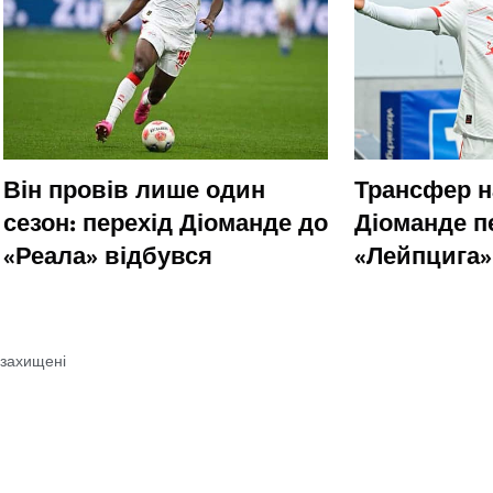
Він провів лише один
Трансфер н
сезон: перехід Діоманде до
Діоманде п
«Реала» відбувся
«Лейпцига»
 захищені