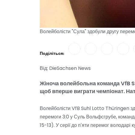
Волейболісти "Сула" здобули другу перемо
Поділіться:
Від: DieSachsen News
Жіноча волейбольна команда VfB Su
щоб вперше виграти чемпіонат. На
Волейболісти VfB Suhl Lotto Thüringen з
перемоги 3:0 у Суль Вольфсгрубе, команда
15-13). У серії до п'яти перемог володарі