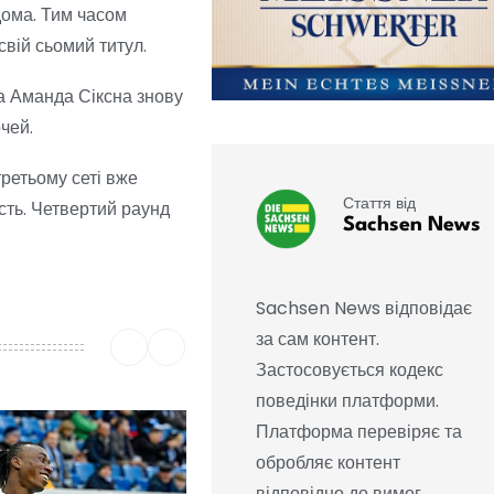
дома. Тим часом
свій сьомий титул.
ча Аманда Сіксна знову
чей.
третьому сеті вже
Стаття від
сть. Четвертий раунд
Sachsen News
Sachsen News відповідає
за сам контент.
Застосовується кодекс
поведінки платформи.
Платформа перевіряє та
обробляє контент
відповідно до вимог