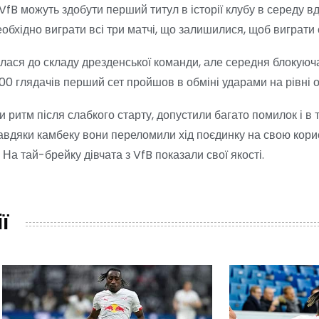
VfB можуть здобути перший титул в історії клубу в середу в
обхідно виграти всі три матчі, що залишилися, щоб виграти 
улася до складу дрезденської команди, але середня блокую
000 глядачів перший сет пройшов в обміні ударами на рівні о
и ритм після слабкого старту, допустили багато помилок і в 
завдяки камбеку вони переломили хід поєдинку на свою кори
На тай-брейку дівчата з VfB показали свої якості.
ї