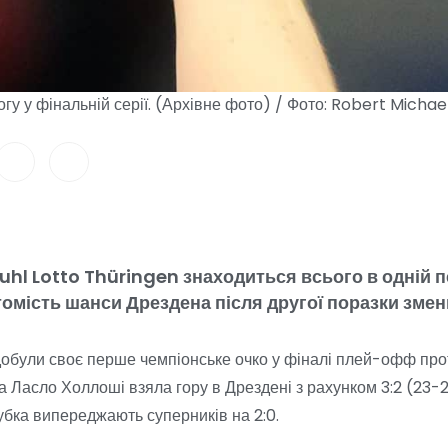
гу у фінальній серії. (Архівне фото) / Фото: Robert Micha
hl Lotto Thüringen знаходиться всього в одній пе
томість шанси Дрездена після другої поразки зме
добули своє перше чемпіонське очко у фіналі плей-офф про
 Ласло Холлоші взяла гору в Дрездені з рахунком 3:2 (23-25
 кубка випереджають суперників на 2:0.