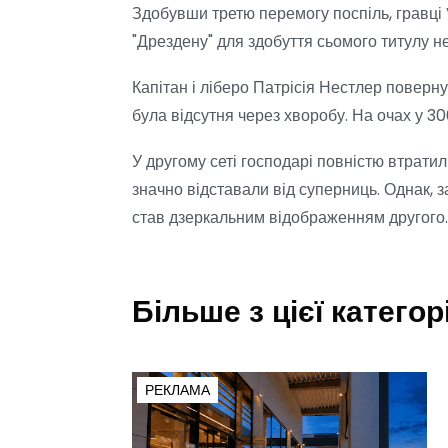
Здобувши третю перемогу поспіль, гравці 
"Дрездену" для здобуття сьомого титулу не
Капітан і ліберо Патрісія Нестлер поверн
була відсутня через хворобу. На очах у 3
У другому сеті господарі повністю втратил
значно відставали від суперниць. Однак, 
став дзеркальним відображенням другого. 
Більше з цієї категорі
РЕКЛАМА