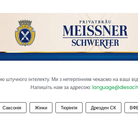
 штучного інтелекту. Ми з нетерпінням чекаємо на ваші від
Напишіть нам за адресою:
language@diesac
Саксонія
Жінки
Тюрінгія
Дрезден СК
ВФБ