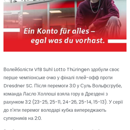
Волейболісти VfB Suhl Lotto Thüringen здобули своє
перше чемпіонське очко у фіналі плей-офф проти
Dresdner SC. Після перемоги 3:0 у Суль Вольфсгрубе,
команда Ласло Холлоші взяла гору в Дрездені з
рахунком 3:2 (23-25, 25-11, 24-26, 25-14, 15-13). У серії
до п'яти перемог володарі кубка випереджають
суперників на 2:0.