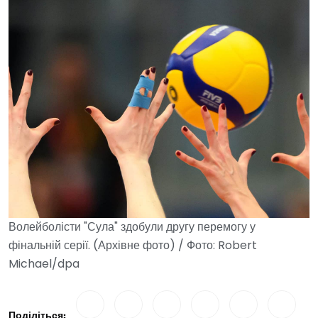
Волейболісти "Сула" здобули другу перемогу у
фінальній серії. (Архівне фото) / Фото: Robert
Michael/dpa
Поділіться: