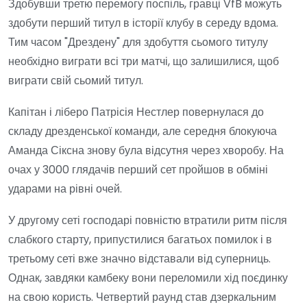
Здобувши третю перемогу поспіль, гравці VfB можуть
здобути перший титул в історії клубу в середу вдома.
Тим часом "Дрездену" для здобуття сьомого титулу
необхідно виграти всі три матчі, що залишилися, щоб
виграти свій сьомий титул.
Капітан і ліберо Патрісія Нестлер повернулася до
складу дрезденської команди, але середня блокуюча
Аманда Сіксна знову була відсутня через хворобу. На
очах у 3000 глядачів перший сет пройшов в обміні
ударами на рівні очей.
У другому сеті господарі повністю втратили ритм після
слабкого старту, припустилися багатьох помилок і в
третьому сеті вже значно відставали від суперниць.
Однак, завдяки камбеку вони переломили хід поєдинку
на свою користь. Четвертий раунд став дзеркальним