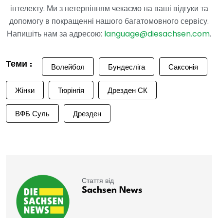
інтелекту. Ми з нетерпінням чекаємо на ваші відгуки та
допомогу в покращенні нашого багатомовного сервісу.
Напишіть нам за адресою:
language@diesachsen.com
.
Теми :
Волейбол
Бундесліга
Саксонія
Жінки
Тюрінгія
Дрезден СК
ВФБ Суль
Дрезден
Стаття від
Sachsen News