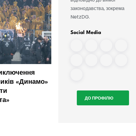
законодавства, зокрема
NetzDG.
Social Media
виключення
Тому Клозе сподіваєть
иків «Динамо»
що в клубі «буде гамір
оти
ДО ПРОФІЛЮ
та»