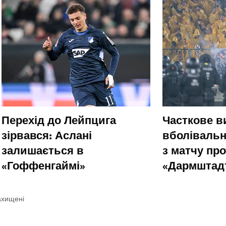
Перехід до Лейпцига
Часткове 
зірвався: Аслані
вболівальн
залишається в
з матчу пр
«Гоффенгаймі»
«Дармштад
ахищені