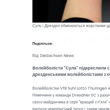
Суль і Дрезден обмінюються жорсткими у
Поділіться:
Від: DieSachsen News
Волейболісти "Сула" підкреслили 
дрезденськими волейболістами з о
Волейболістки VfB Suhl Lotto Thüringen 
Німеччини у команди Dresdner SC з рахунко
свого майданчика в серії "кращий з п'яти"
виграти чемпіонський титул і, таким чином