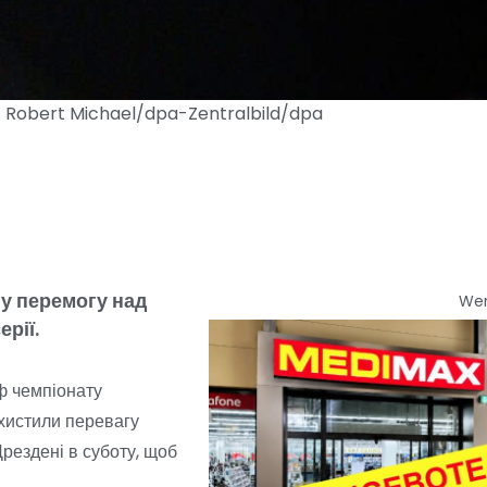
о: Robert Michael/dpa-Zentralbild/dpa
у перемогу над
We
рії.
ф чемпіонату
ахистили перевагу
Дрездені в суботу, щоб