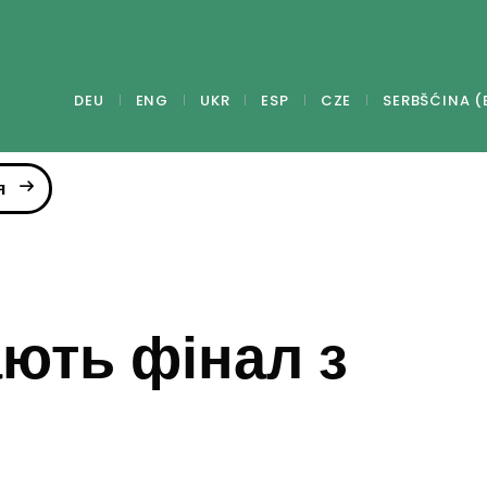
DEU
ENG
UKR
ESP
CZE
SERBŠĆINA (
я
ють фінал з