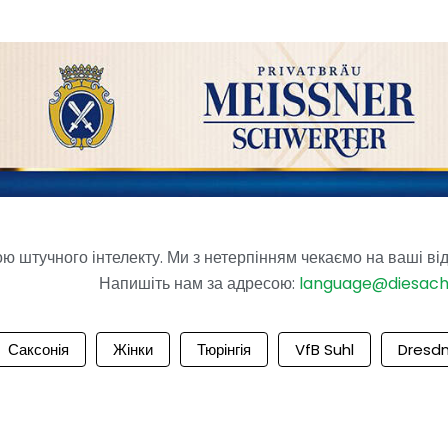
 штучного інтелекту. Ми з нетерпінням чекаємо на ваші від
Напишіть нам за адресою:
language@diesac
Саксонія
Жінки
Тюрінгія
VfB Suhl
Dresd