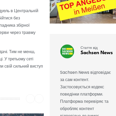
дуель в Центральній
ійтися без
падника збірної
рерви через травму
Стаття від
дачі. Тим не менш,
Sachsen News
і. У третьому сеті
и свій сильний виступ
Sachsen News відповідає
за сам контент.
Застосовується кодекс
поведінки платформи.
Платформа перевіряє та
обробляє контент
відповідно до вимог