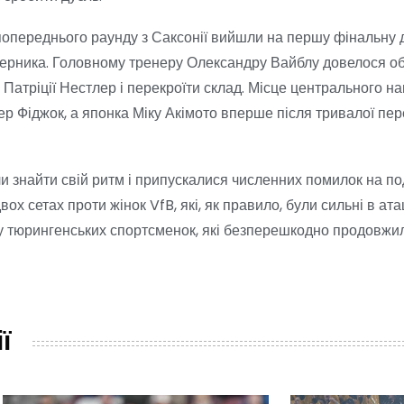
попереднього раунду з Саксонії вийшли на першу фінальну 
уперника. Головному тренеру Олександру Вайблу довелося об
 Патріції Нестлер і перекроїти склад. Місце центрального на
 Фіджок, а японка Міку Акімото вперше після тривалої пе
гли знайти свій ритм і припускалися численних помилок на по
ох сетах проти жінок VfB, які, як правило, були сильні в атац
ку тюрингенських спортсменок, які безперешкодно продовжил
ї