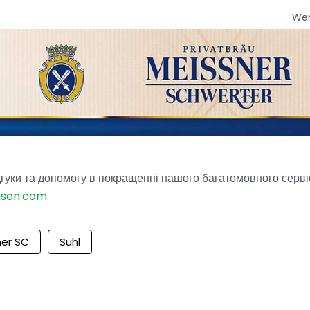
We
гуки та допомогу в покращенні нашого багатомовного серві
hsen.com
.
ner SC
Suhl