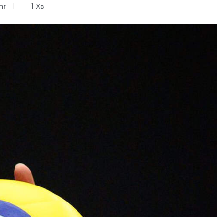
hr
1 Хв