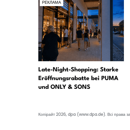
РЕКЛАМА
 один
Late-Night-Shopping: Starke
іоманде до
Eröffnungsrabatte bei PUMA
я
und ONLY & SONS
Копірайт 2026, dpa (www.dpa.de). Всі права з