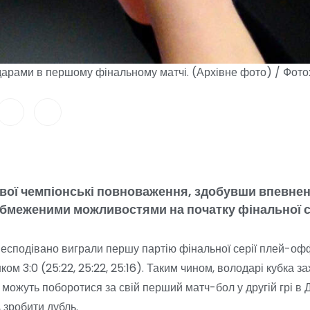
дарами в першому фінальному матчі. (Архівне фото) / Фот
свої чемпіонські повноваження, здобувши впевнен
бмеженими можливостями на початку фінальної се
несподівано виграли першу партію фінальної серії плей-оф
м 3:0 (25:22, 25:22, 25:16). Таким чином, володарі кубка з
 і можуть поборотися за свій перший матч-бол у другій грі в 
, зробити дубль.