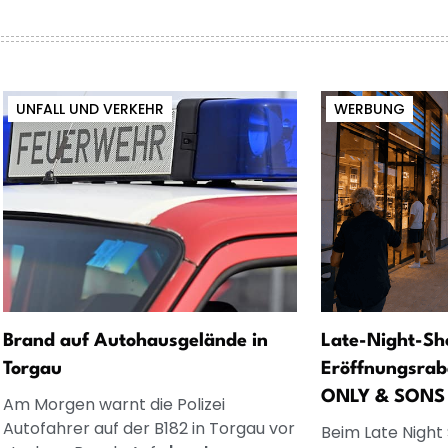
UNFALL UND VERKEHR
WERBUNG
Brand auf Autohausgelände in
Late-Night-Sh
Torgau
Eröffnungsrab
ONLY & SONS
Am Morgen warnt die Polizei
Autofahrer auf der B182 in Torgau vor
Beim Late Night