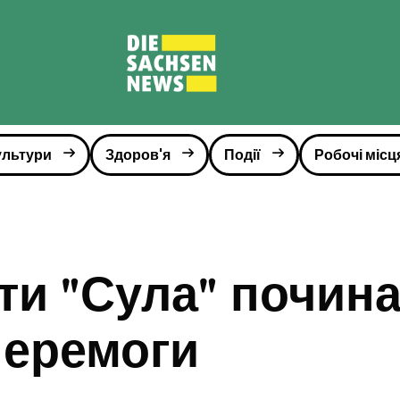
ультури
Здоров'я
Події
Робочі місц
ти "Сула" почина
перемоги