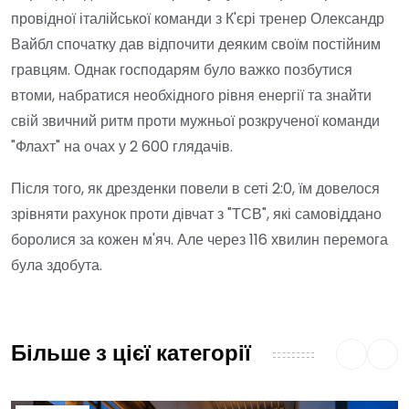
провідної італійської команди з К'єрі тренер Олександр
Вайбл спочатку дав відпочити деяким своїм постійним
гравцям. Однак господарям було важко позбутися
втоми, набратися необхідного рівня енергії та знайти
свій звичний ритм проти мужньої розкрученої команди
"Флахт" на очах у 2 600 глядачів.
Після того, як дрезденки повели в сеті 2:0, їм довелося
зрівняти рахунок проти дівчат з "ТСВ", які самовіддано
боролися за кожен м'яч. Але через 116 хвилин перемога
була здобута.
Більше з цієї категорії