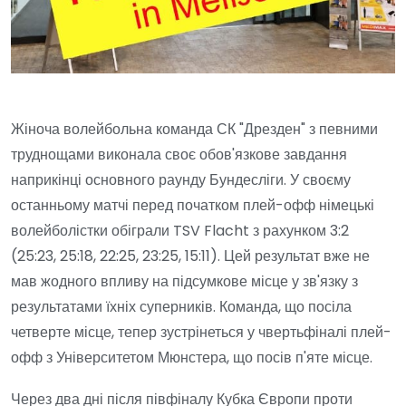
Жіноча волейбольна команда СК "Дрезден" з певними
труднощами виконала своє обов'язкове завдання
наприкінці основного раунду Бундесліги. У своєму
останньому матчі перед початком плей-офф німецькі
волейболістки обіграли TSV Flacht з рахунком 3:2
(25:23, 25:18, 22:25, 23:25, 15:11). Цей результат вже не
мав жодного впливу на підсумкове місце у зв'язку з
результатами їхніх суперників. Команда, що посіла
четверте місце, тепер зустрінеться у чвертьфіналі плей-
офф з Університетом Мюнстера, що посів п'яте місце.
Через два дні після півфіналу Кубка Європи проти