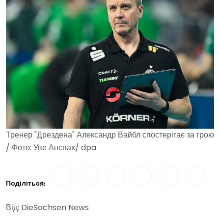
Тренер "Дрездена" Александр Вайбл спостерігає за грою
/ Фото: Уве Анспах/ dpa
Поділіться:
Від: DieSachsen News