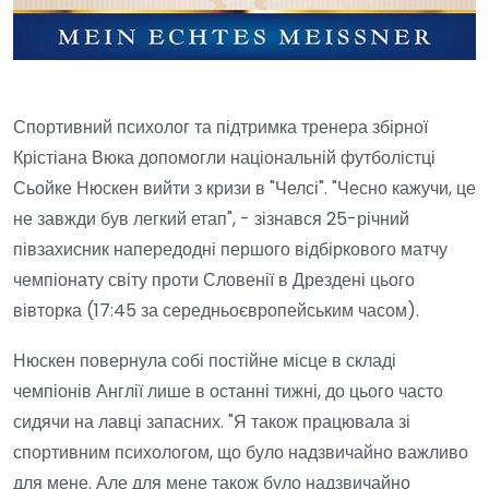
Спортивний психолог та підтримка тренера збірної
Крістіана Вюка допомогли національній футболістці
Сьойке Нюскен вийти з кризи в "Челсі". "Чесно кажучи, це
не завжди був легкий етап", - зізнався 25-річний
півзахисник напередодні першого відбіркового матчу
чемпіонату світу проти Словенії в Дрездені цього
вівторка (17:45 за середньоєвропейським часом).
Нюскен повернула собі постійне місце в складі
чемпіонів Англії лише в останні тижні, до цього часто
сидячи на лавці запасних. "Я також працювала зі
спортивним психологом, що було надзвичайно важливо
для мене. Але для мене також було надзвичайно