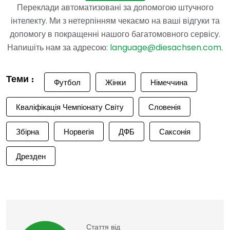
Переклади автоматизовані за допомогою штучного
інтелекту. Ми з нетерпінням чекаємо на ваші відгуки та
допомогу в покращенні нашого багатомовного сервісу.
Напишіть нам за адресою:
language@diesachsen.com
.
Теми :
Футбол
Жінки
Німеччина
Кваліфікація Чемпіонату Світу
Словенія
Збірна
Норвегія
ДФБ
Саксонія
Дрезден
Стаття від