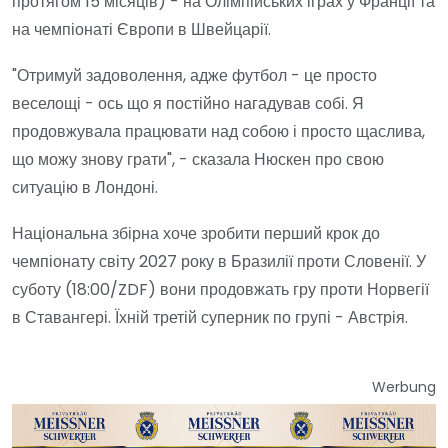
протягом 15 місяців) - на Олімпійських іграх у Франції та
на чемпіонаті Європи в Швейцарії.
"Отримуй задоволення, адже футбол - це просто
веселощі - ось що я постійно нагадував собі. Я
продовжувала працювати над собою і просто щаслива,
що можу знову грати", - сказала Нюскен про свою
ситуацію в Лондоні.
Національна збірна хоче зробити перший крок до
чемпіонату світу 2027 року в Бразилії проти Словенії. У
суботу (18:00/ZDF) вони продовжать гру проти Норвегії
в Ставангері. Їхній третій суперник по групі - Австрія.
Werbung