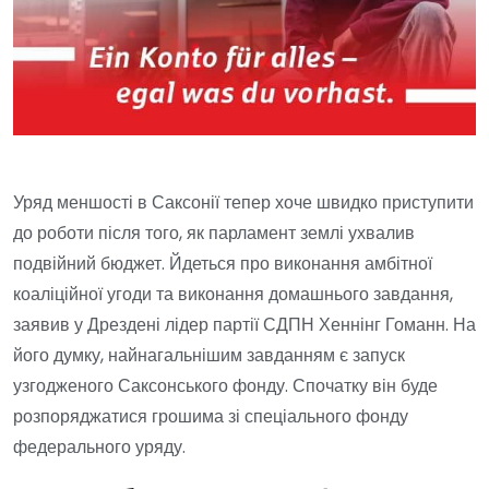
Уряд меншості в Саксонії тепер хоче швидко приступити
до роботи після того, як парламент землі ухвалив
подвійний бюджет. Йдеться про виконання амбітної
коаліційної угоди та виконання домашнього завдання,
заявив у Дрездені лідер партії СДПН Хеннінг Гоманн. На
його думку, найнагальнішим завданням є запуск
узгодженого Саксонського фонду. Спочатку він буде
розпоряджатися грошима зі спеціального фонду
федерального уряду.