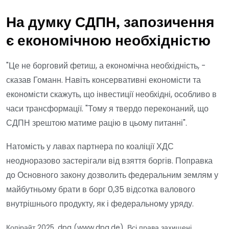
На думку СДПН, запозичення
є економічною необхідністю
"Це не борговий фетиш, а економічна необхідність, -
сказав Гоманн. Навіть консервативні економісти та
економісти скажуть, що інвестиції необхідні, особливо в
часи трансформації. "Тому я твердо переконаний, що
СДПН зрештою матиме рацію в цьому питанні".
Натомість у лавах партнера по коаліції ХДС
неодноразово застерігали від взяття боргів. Поправка
до Основного закону дозволить федеральним землям у
майбутньому брати в борг 0,35 відсотка валового
внутрішнього продукту, як і федеральному уряду.
Копірайт 2025, dpa (www.dpa.de). Всі права захищені