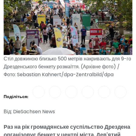
Стіл довжиною близько 500 метрів накривають для 9-го
Дрезденського бенкету розмаїття. (Архівне фото) /
Фото: Sebastian Kahnert/dpa-Zentralbild/dpa
Поділіться:
Від: DieSachsen News
Раз на рік громадянське суспільство Дрездена
організовує бенкет у центрі міста. Дев'ятий