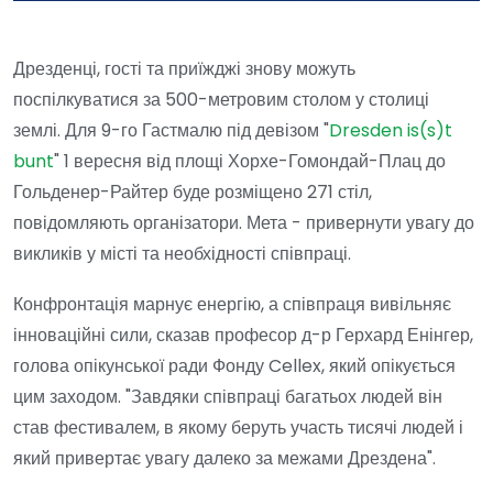
Дрезденці, гості та приїжджі знову можуть
поспілкуватися за 500-метровим столом у столиці
землі. Для 9-го Гастмалю під девізом "
Dresden is(s)t
bunt
" 1 вересня від площі Хорхе-Гомондай-Плац до
Гольденер-Райтер буде розміщено 271 стіл,
повідомляють організатори. Мета - привернути увагу до
викликів у місті та необхідності співпраці.
Конфронтація марнує енергію, а співпраця вивільняє
інноваційні сили, сказав професор д-р Герхард Енінгер,
голова опікунської ради Фонду Cellex, який опікується
цим заходом. "Завдяки співпраці багатьох людей він
став фестивалем, в якому беруть участь тисячі людей і
який привертає увагу далеко за межами Дрездена".