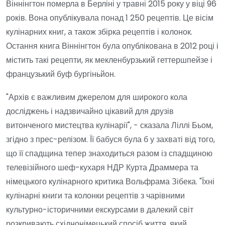
Віннінгтон померла в Берліні у травні 2015 року у віці 96
років. Вона опублікувала понад 1 250 рецептів. Це вісім
кулінарних книг, а також збірка рецептів і колонок.
Остання книга Віннінгтон була опублікована в 2012 році і
містить такі рецепти, як мекленбурзький геттершпейзе і
французький буф бургіньйон.
"Архів є важливим джерелом для широкого кола
досліджень і надзвичайно цікавий для друзів
витонченого мистецтва кулінарії", - сказала Ліллі Бьом,
згідно з прес-релізом. Її бабуся була б у захваті від того,
що її спадщина тепер знаходиться разом із спадщиною
телевізійного шеф-кухаря НДР Курта Драммера та
німецького кулінарного критика Вольфрама Зібека. "Їхні
кулінарні книги та колонки рецептів з чарівними
культурно-історичними екскурсами в далекий світ
розкривають східнонімецький спосіб життя, який