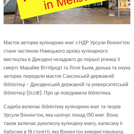
Маєток авторки кулінарних книг з НДР Урсули Віннінгтон
стане частиною Німецького архіву кулінарного
мистецтва в Дрездені незадовго до першої річниці її
смерті. Марайке Віттбродт та Ліллі Бьом, донька та онука
авторки, передали маєток Саксонській державній
бібліотеці - Дрезденській державній та університетській
бібліотеці (SLUB). Про це повідомила бібліотека.
Садиба включає бібліотеку кулінарних книг та творів
Урсули Віннінгтон, яка налічує понад 150 книг. Вона
також включає рукописну кулінарну книгу, написану її
бабусею в 19 столітті, яку Віннінгтон використовувала,