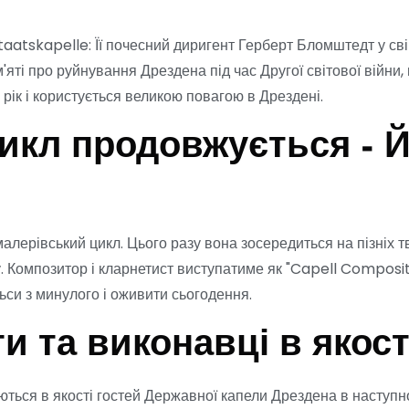
taatskapelle: Її почесний диригент Герберт Бломштедт у св
'яті про руйнування Дрездена під час Другої світової війни
рік і користується великою повагою в Дрездені.
икл продовжується - Йо
лерівський цикл. Цього разу вона зосередиться на пізніх 
Композитор і кларнетист виступатиме як "Capell Compositeur
си з минулого і оживити сьогодення.
и та виконавці в якост
ються в якості гостей Державної капели Дрездена в наступном