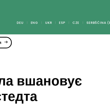
DEU
ENG
UKR
ESP
CZE
SERBŠĆINA (
я
ла вшановує
стедта