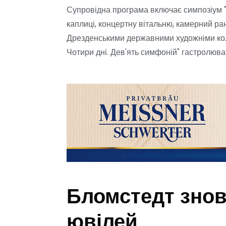
Супровідна програма включає симпозіум "Б
каплиці, концертну вітальню, камерний ран
Дрезденськими державними художніми колек
Чотири дні. Дев'ять симфоній" гастролюватим
Бломстедт знову
ювілей