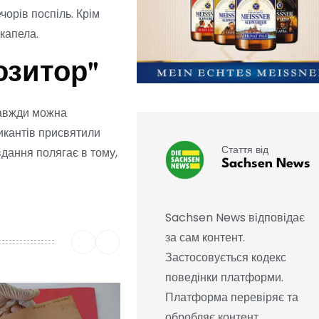
чорів поспіль. Крім
капела.
озитор"
завжди можна
зикантів присвятили
Стаття від
вдання полягає в тому,
Sachsen News
Sachsen News відповідає
за сам контент.
Застосовується кодекс
поведінки платформи.
Платформа перевіряє та
обробляє контент