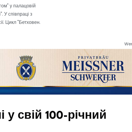
гом" у палацовій
. У співпраці з
ї. Цикл "Бетховен.
We
 у свій 100-річний