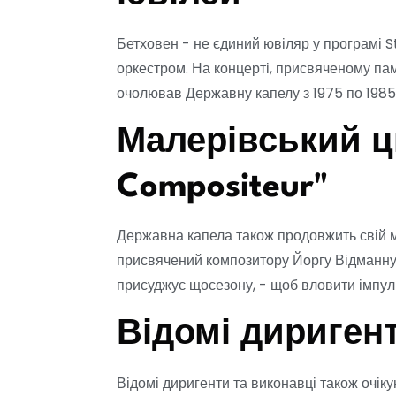
Бетховен - не єдиний ювіляр у програмі S
оркестром. На концерті, присвяченому пам
очолював Державну капелу з 1975 по 1985 
Малерівський ц
Compositeur"
Державна капела також продовжить свій ма
присвячений композитору Йоргу Відманну. 
присуджує щосезону, - щоб вловити імпуль
Відомі диригент
Відомі диригенти та виконавці також очіку