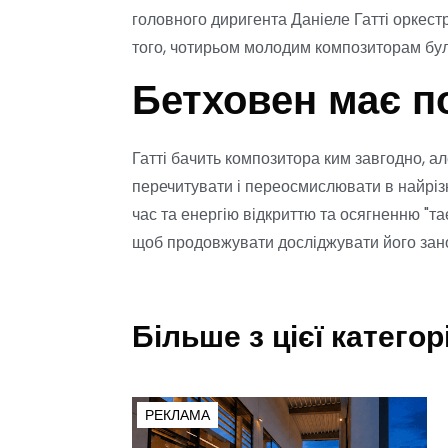
головного диригента Даніеле Гатті оркестр
того, чотирьом молодим композиторам бул
Бетховен має п
Гатті бачить композитора ким завгодно, 
перечитувати і переосмислювати в найрізн
час та енергію відкриттю та осягненню "т
щоб продовжувати досліджувати його занов
Більше з цієї категорі
РЕКЛАМА