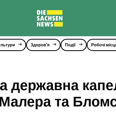
ультури
Здоров'я
Події
Робочі місц
а державна капе
 Малера та Блом