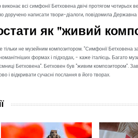
 виконає всі симфонії Бетховена двічі протягом чотирьох ве
о доручено написати твори-діалоги, повідомила Державна 
остати як "живий комп
але тільки не музейним композитором. "Симфонії Бетховена 
оманітніших формах і підходах, - каже італієць. Багато му
аємниці Бетховена". Бетховен був "живим композитором". За
о і відкривати сучасні послання в його творах.
ї