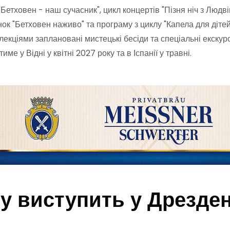
етховен - наш сучасник", цикл концертів "Пізня ніч з Людві
ок "Бетховен наживо" та програму з циклу "Капела для дітей"
ціями заплановані мистецькі бесіди та спеціальні екскурсі
е у Відні у квітні 2027 року та в Іспанії у травні.
 виступить у Дрездені