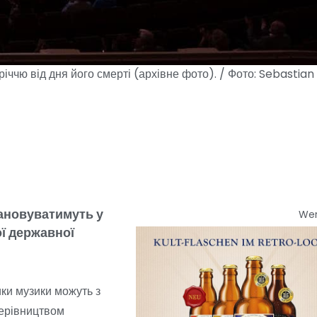
чю від дня його смерті (архівне фото). / Фото: Sebastian
шановуватимуть у
We
ої державної
ки музики можуть з
керівництвом