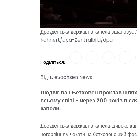
Дрезденська державна капела вшановує Лю
Kahnert/dpa-Zentralbild/dpa
Поділіться:
Від: DieSachsen News
Людвіг ван Бетховен проклав шлях
всьому світі - через 200 років піс
капели.
Дрезденська державна капела широко вша
нетерпінням чекати на бетховенський фест