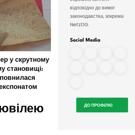
відповідно до вимог
законодавства, зокрема
NetzDG.
Social Media
нер у скрутному
Виставка, присвячена
у становищі:
еротичним магазинам 
оповнилася
дзеркалу років
експонатом
переломних змін
ДО ПРОФІЛЮ
 ювілею