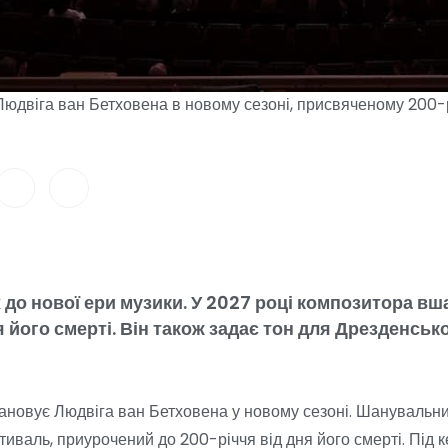
двіга ван Бетховена в новому сезоні, присвяченому 200-річ
 до нової ери музики. У 2027 році композитора в
ля його смерті. Він також задає тон для Дрезденськ
новує Людвіга ван Бетховена у новому сезоні. Шанувальни
иваль, приурочений до 200-річчя від дня його смерті. Під 