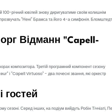
ій 100-річний ювілей знову диригуватиме своїм колишнім
, прозвучать "Нені" Брамса та його 4-а симфонія. Бломштедт
рг Відманн "Capell-
творах композитора. Третій програмний компонент сезону
" і "Capell Virtuoso" - два почесні звання, які оркестр
і гостей
у сезоні. Серед інших, на подіум вийдуть Робін Тіччіаті, П