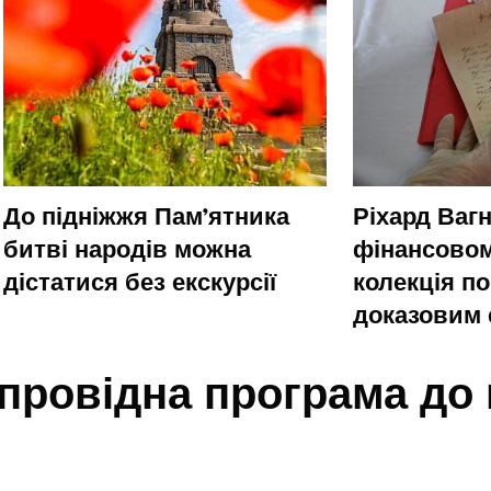
До підніжжя Пам’ятника
Ріхард Ваг
битві народів можна
фінансовом
дістатися без екскурсії
колекція п
доказовим 
упровідна програма до