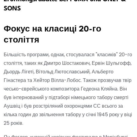
SONS
Фокус на класиці 20-го
століття
Більшість програми, однак, стосувалася "класиків" 20-го
століття, таких як Дмитро Шостакович, Ервін Шульгофф,
Дьордь Лігеті, Вітольд Лютославський, Альберто
Гінастера та Хейтор Вілла-Лобос. Також прозвучав твір
чесько-єврейського композитора Гедеона Кляйна. Він
був інтернований у підтаборі німецького табору смерті
Аушвіц і був розстріляний охоронцями СС всього за
кілька годин до звільнення табору у січні 1945 року у віці
25 років.