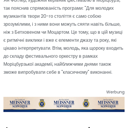
Ян Фоглер, художній керівник фестивалю в Моріцбурзі,
так пояснив спрямованість програми: "Для молодих
музикантів твори 20-го століття є само собою
зрозумілими, і з ними вони можуть сяяти навіть більше,
ніж з Бетховеном чи Моцартом. Це тому, що в цій музиці
є ритмічні виклики і вже є елементи джазу та року, які
цікаво інтерпретувати. Втім, молодь, яка щороку входить
до складу фестивального оркестру в рамках
Моріцбурзької академії, найближчими днями також
зможе випробувати себе в "класичному" виконанні.
Werbung