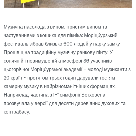
Музична насолода з вином, ігристим вином та
частуваннями з кошика для пікніка: Моріцбурзький
фестиваль зібрав близько 600 людей у парку замку
Прошвіц на традиційну музичну ранкову пінту. У
сонячній і невимушеній атмосфері 36 учасників
цьогорічної Моріцбурзької академії - молоді музиканти з
20 країн - протягом трьох годин дарували гостям
камерну музику в найрізноманітніших формаціях.
Наприклад, частина з 1-ї симфонії Бетховена
прозвучала у версії для десяти дерев'яних духових та
контрабасу.