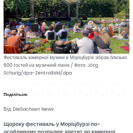
Фестиваль камерної музики в Моріцбурзі зібрав близько
600 гостей на музичний пікнік / Фото: Jörg
Schurig/dpa-Zentralbild/dpa
Поділіться:
Від: DieSachsen News
Щороку фестиваль у Моріцбурзі по-
особливому розпалює апетит до камерної