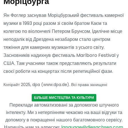
Моріцбурга
Ян Фоглер заснував Моріцбурзький фестиваль камерної
музики в 1993 році разом зі своїм братом Каєм та
колегою по віолончелі Петером Брунсом. Ідилічне місце
неподалік від Дрездена незабаром стало центром
тяжіння для камерних музикантів з усього світу.
Засновників надихнув фестиваль Marlboro Festival у
США. Там учасники також представляють результати
своєї роботи на концертах після репетиційної фази.
Копірайт 2025, dpa (www.dpa.de). Всі права захищені
БІЛЬШЕ МИСТЕЦТВА ТА КУЛЬТУРИ
Переклади автоматизовані за допомогою штучного
інтелекту. Ми з нетерпінням чекаємо на ваші відгуки та
допомогу в покращенні нашого багатомовного сервісу.
Напишіть нам за адресою:
language@diesachsen.com
.