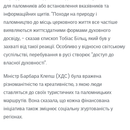
для паломників або встановлення вказівників та
інформаційних щитів. "Походи на природу і
паломництво до місць церковного життя все частіше
виявляються життєздатними формами духовного
досвіду, - сказав єпископ Тобіас Більц, який був у
захваті від такої реакції. Особливо у відносно світському
суспільстві, перебування в русі створює "доступ до
власної духовності".
Міністр Барбара Клепш (ХДС) була вражена
різноманітністю та креативністю, з якою люди
ставляться до своїх туристичних та паломницьких
маршрутів. Вона сказала, що кожна фінансована
ініціатива також зміцнює соціальну згуртованість у
регіонах.