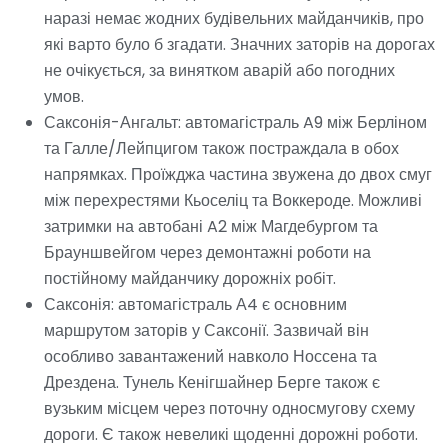
наразі немає жодних будівельних майданчиків, про
які варто було б згадати. Значних заторів на дорогах
не очікується, за винятком аварій або погодних
умов.
Саксонія-Ангальт: автомагістраль A9 між Берліном
та Галле/Лейпцигом також постраждала в обох
напрямках. Проїжджа частина звужена до двох смуг
між перехрестями Кьоселіц та Воккероде. Можливі
затримки на автобані A2 між Магдебургом та
Брауншвейгом через демонтажні роботи на
постійному майданчику дорожніх робіт.
Саксонія: автомагістраль А4 є основним
маршрутом заторів у Саксонії. Зазвичай він
особливо завантажений навколо Носсена та
Дрездена. Тунель Кенігшайнер Берге також є
вузьким місцем через поточну односмугову схему
дороги. Є також невеликі щоденні дорожні роботи.