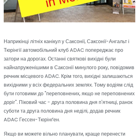
Наприкінці літніх канікул у Саксонії, Саксонії-Ангальт і
Тюрінгії автомобільний клуб ADAC попереджає про
затори на дорогах. Останні святкові вихідні були
найнапруженішими в Саксонії минулого року, повідомив
речник місцевого ADAC. Крім того, вихідні залишаються
вихідними у всіх федеральних землях. Тому водіям слід
бути готовими до "переповнених, якщо не переповнених
доріг". Піковий час - друга половина дня п'ятниці, ранок
суботи та друга половина дня неділі, додав речник
ADAC Гессен-Тюрінґен.
Якщо ви можете вільно планувати, краще перенести