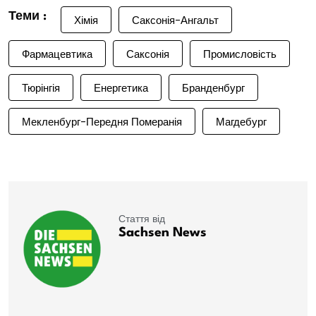
Теми :
Хімія
Саксонія-Ангальт
Фармацевтика
Саксонія
Промисловість
Тюрінгія
Енергетика
Бранденбург
Мекленбург-Передня Померанія
Магдебург
Стаття від
Sachsen News