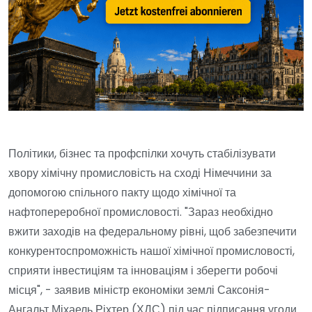
Політики, бізнес та профспілки хочуть стабілізувати
хвору хімічну промисловість на сході Німеччини за
допомогою спільного пакту щодо хімічної та
нафтопереробної промисловості. "Зараз необхідно
вжити заходів на федеральному рівні, щоб забезпечити
конкурентоспроможність нашої хімічної промисловості,
сприяти інвестиціям та інноваціям і зберегти робочі
місця", - заявив міністр економіки землі Саксонія-
Ангальт Міхаель Ріхтер (ХДС) під час підписання угоди