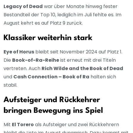
Legacy of Dead
war über Monate hinweg fester
Bestandteil der Top 10, lediglich im Juli fehlte es. Im
August kehrt es auf Platz 9 zurück.
Klassiker weiterhin stark
Eye of Horus
bleibt seit November 2024 auf Platz 1.
Die
Book-of-Ra-Reihe
ist erneut mit drei Titeln
vertreten. Auch
Rich Wilde and the Book of Dead
und
Cash Connection – Book of Ra
halten sich
stabil.
Aufsteiger und Rückkehrer
bringen Bewegung ins Spiel
Mit
El Torero
als Aufsteiger und zwei Rückkehrern
bleibt die Liste im August dynamisch. Dazu kommt mit