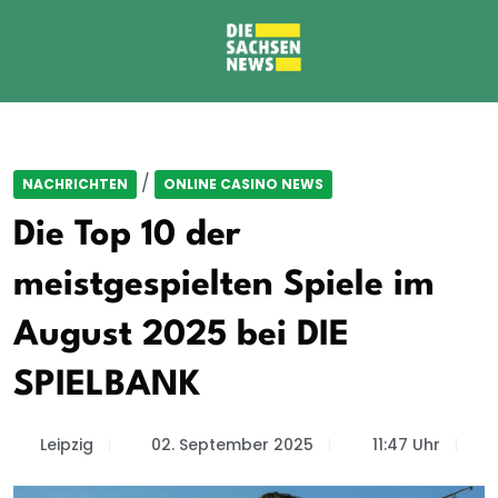
/
NACHRICHTEN
ONLINE CASINO NEWS
Die Top 10 der
meistgespielten Spiele im
August 2025 bei DIE
SPIELBANK
Leipzig
02. September 2025
11:47 Uhr