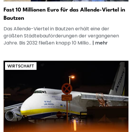
Fast 10 Millionen Euro für das Allende-Viertel in
Bautzen
Das Allende-Viertel in Bautzen erhält eine der
größten Städtebauförderungen der vergangenen
Jahre. Bis 2032 fließen knapp 10 Millio...
|
mehr
WIRTSCHAFT