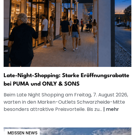
Late-Night-Shopping: Starke Eröffnungsrabatte
bei PUMA und ONLY & SONS
Beim Late Night Shopping am Freitag, 7. August 2026,
warten in den Marken-Outlets Schwarzheide-Mitte
besonders attraktive Preisvorteile. Bis zu...
|
mehr
MEISSEN NEWS