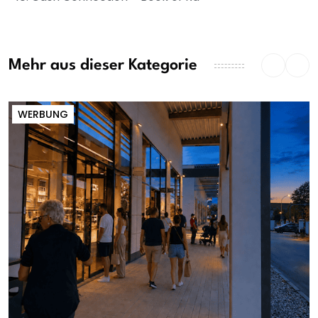
Mehr aus dieser Kategorie
WERBUNG