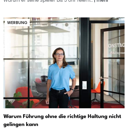
Warum er seine Spieler bis 5 Uhr feiern...
|
mehr
WERBUNG
Warum Führung ohne die richtige Haltung nicht
gelingen kann