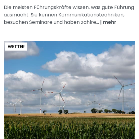
Die meisten Führungskräfte wissen, was gute Führung
ausmacht. Sie kennen Kommunikationstechniken,
besuchen Seminare und haben zahlre...
|
mehr
WETTER