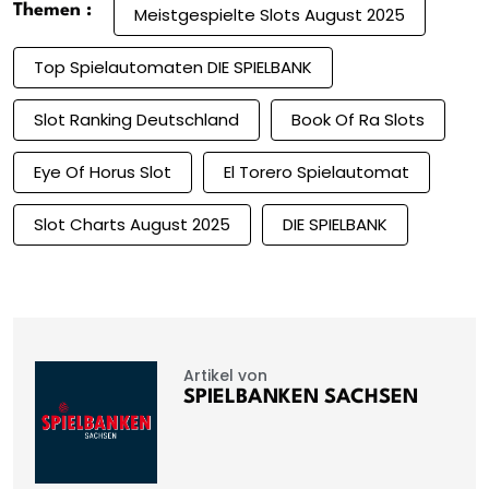
Themen :
Meistgespielte Slots August 2025
Top Spielautomaten DIE SPIELBANK
Slot Ranking Deutschland
Book Of Ra Slots
Eye Of Horus Slot
El Torero Spielautomat
Slot Charts August 2025
DIE SPIELBANK
Artikel von
SPIELBANKEN SACHSEN