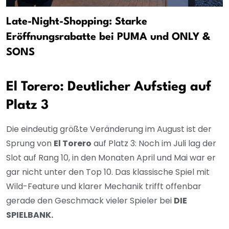
Late-Night-Shopping: Starke
Eröffnungsrabatte bei PUMA und ONLY &
SONS
El Torero: Deutlicher Aufstieg auf
Platz 3
Die eindeutig größte Veränderung im August ist der
Sprung von
El Torero
auf Platz 3: Noch im Juli lag der
Slot auf Rang 10, in den Monaten April und Mai war er
gar nicht unter den Top 10. Das klassische Spiel mit
Wild-Feature und klarer Mechanik trifft offenbar
gerade den Geschmack vieler Spieler bei
DIE
SPIELBANK.