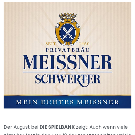
Der August bei
DIE SPIELBANK
zeigt: Auch wenn viele