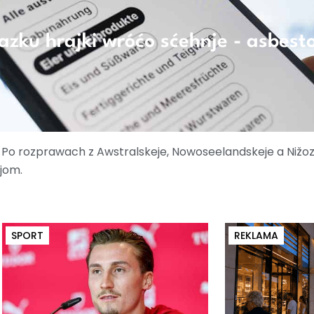
zku hrajki wróćo sćehnje - asbest
i: Po rozprawach z Awstralskeje, Nowoseelandskeje a Nižo
jom.
SPORT
REKLAMA