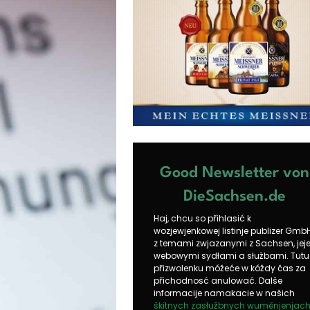
Good Newsletter von
DieSachsen.de
Haj, chcu so přihlasić k
wozjewjenkowej listinje publizer Gmb
z temami zwjazanymi z Sachsen, jej
webowymi sydłami a słužbami. Tutu
přizwolenku móžeće w kóždy čas za
přichodnosć anulować. Dalše
informacije namakacie w našich
škitnych zasłužbnych wuměnjenjac