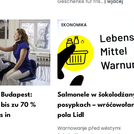
Geschenke für fris...
|
wjacej
EKONOMIKA
 Budapest:
Salmonele w šokolodźan
bis zu 70 %
posypkach – wróćowołan
s in
pola Lidl
Warnowanje před wěstymi