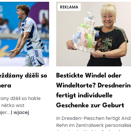
REKLAMA
ždźany dźěli so
Bestickte Windel oder
hera
Windeltorte? Dresdnerin
fertigt individuelle
ny dźěli so hakle
, nětko wot
Geschenke zur Geburt
er...
|
wjacej
In Dresden-Pieschen fertigt And
Rehn im Zentralwerk personalisi