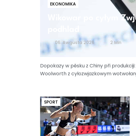
EKONOMIKA
Wikowar po cyłym Zwja
podhlad
06. Awgusta 2026
2 Min
Dopokazy w pěsku z Chiny při produkcij
Woolworth z cyłozwjazkowym wotwołan
SPORT