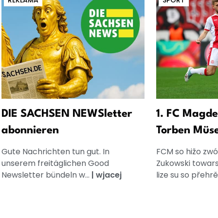
REKLAMA
SPORT
DIE SACHSEN NEWSletter
1. FC Magde
abonnieren
Torben Müse
Gute Nachrichten tun gut. In
FCM so hižo zwóln
unserem freitäglichen Good
Zukowski towars
Newsletter bündeln w...
|
wjacej
lize su so přehrěš