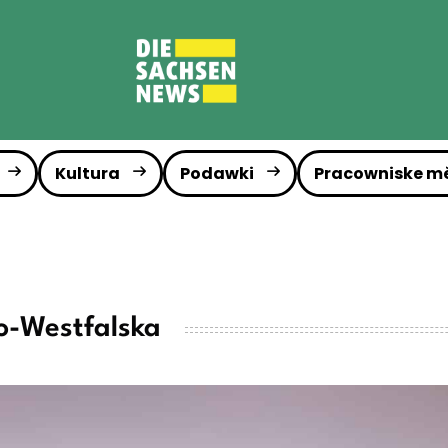
Kultura
Podawki
Pracowniske m
o-Westfalska