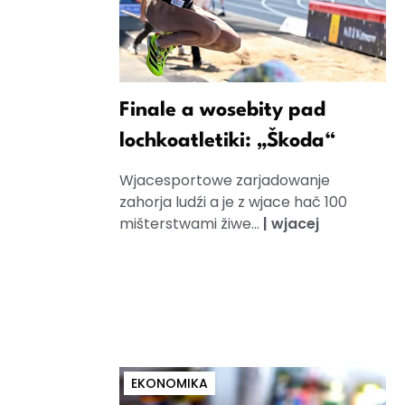
Finale a wosebity pad
lochkoatletiki: „Škoda“
Wjacesportowe zarjadowanje
zahorja ludźi a je z wjace hač 100
mišterstwami žiwe...
|
wjacej
EKONOMIKA