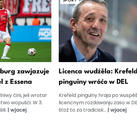
SPORT
burg zawjazuje
Licenca wudźěla: Krefel
l z Essena
pinguiny wróćo w DEL
iwy čini, jeli wrotar
Krefeld pinguiny hraja po wusp
two wopušći. W 3.
licencnym rozdawanju zaso w DE
ili.
|
wjacej
štož to za tradicisk...
|
wjacej