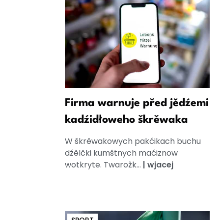
Firma warnuje před jědźemi
kadźidłoweho škrěwaka
W škrěwakowych pakćikach buchu
dźělčki kumštnych maćiznow
wotkryte. Twarožk...
|
wjacej