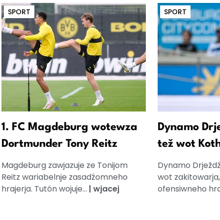
SPORT
SPORT
1. FC Magdeburg wotewza
Dynamo Drje
Dortmunder Tony Reitz
tež wot Kot
Magdeburg zawjazuje ze Tonijom
Dynamo Drježdźa
Reitz wariabelnje zasadźomneho
wot zakitowarja
hrajerja. Tutón wojuje...
|
wjacej
ofensiwneho hraj