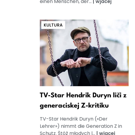
einen Menschen, der...
|
wjacej
KULTURA
TV-Star Hendrik Duryn liči z
generaciskej Z-kritiku
TV-Star Hendrik Duryn («Der
Lehrer») nimmt die Generation Z in
Schutz. Štóž młodych l...
|
wjacej