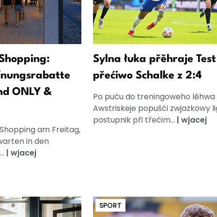
Shopping:
Sylna łuka přěhraje Test
fnungsrabatte
přećiwo Schalke z 2:4
nd ONLY &
Po puću do treningoweho lěhwa
Awstriskeje popušći zwjazkowy l
postupnik při třećim...
|
wjacej
 Shopping am Freitag,
warten in den
..
|
wjacej
SPORT