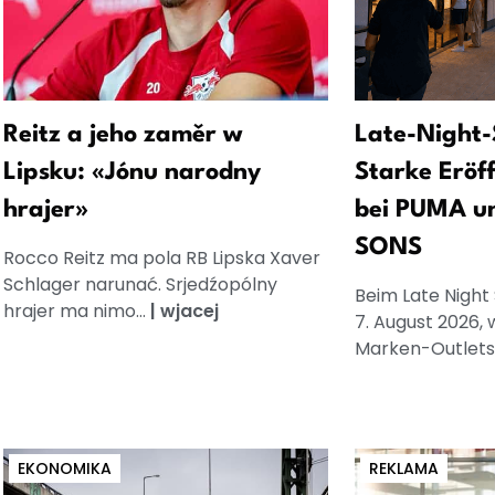
Reitz a jeho zaměr w
Late-Night-
Lipsku: «Jónu narodny
Starke Eröf
hrajer»
bei PUMA u
SONS
Rocco Reitz ma pola RB Lipska Xaver
Schlager narunać. Srjedźopólny
Beim Late Night
hrajer ma nimo...
|
wjacej
7. August 2026, 
Marken-Outlets.
EKONOMIKA
REKLAMA