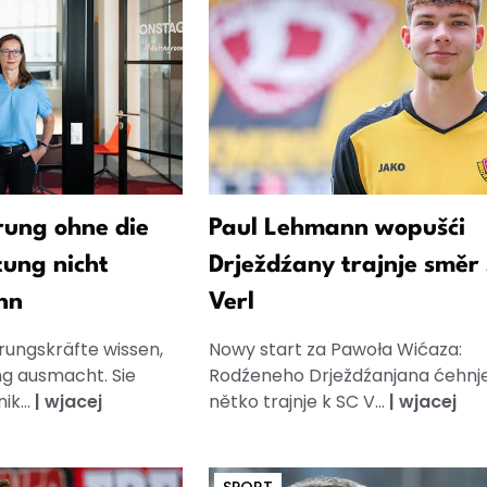
ung ohne die
Paul Lehmann wopušći
tung nicht
Drježdźany trajnje směr
nn
Verl
rungskräfte wissen,
Nowy start za Pawoła Wićaza:
g ausmacht. Sie
Rodźeneho Drježdźanjana ćehnj
k...
|
wjacej
nětko trajnje k SC V...
|
wjacej