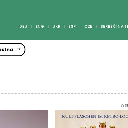
DEU
ENG
UKR
ESP
CZE
SERBŠĆINA (
ěstna
We