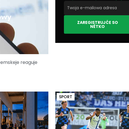
owy
ZAREGISTRUJĆE SO
NĚTKO
zemskeje reaguje
SPORT