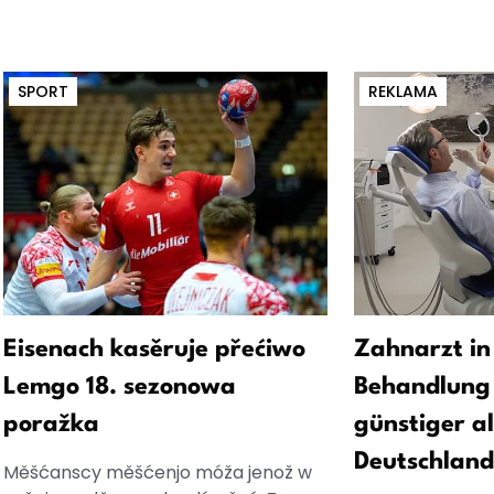
SPORT
REKLAMA
Eisenach kasěruje přećiwo
Zahnarzt in
Lemgo 18. sezonowa
Behandlung 
poražka
günstiger al
Deutschland
Měšćanscy měšćenjo móža jenož w