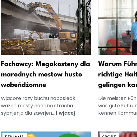
Fachowcy: Megakosteny dla
Warum Führ
marodnych mostow husto
richtige Hal
wobeńdźomne
gelingen ka
Wjacore razy buchu naposledk
Die meisten Füh
wažne mosty nadobo stracha
was gute Führun
sypnjenja dla zawrjen...
|
wjacej
kennen Kommuni