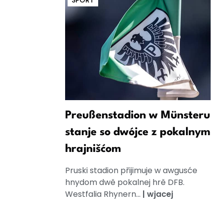
SPORT
Preußenstadion w Münsteru
stanje so dwójce z pokalnym
hrajnišćom
Pruski stadion přijimuje w awgusće
hnydom dwě pokalnej hrě DFB.
Westfalia Rhynern...
|
wjacej