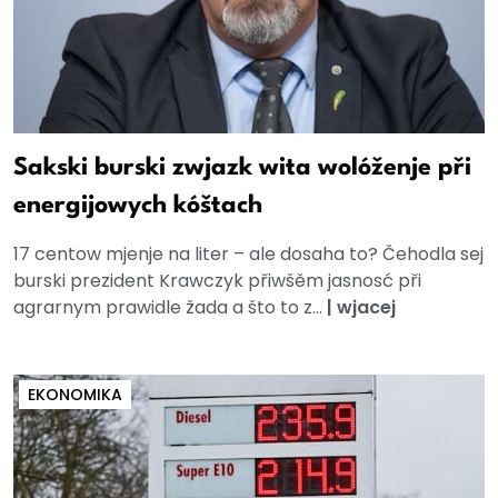
Sakski burski zwjazk wita wolóženje při
energijowych kóštach
17 centow mjenje na liter – ale dosaha to? Čehodla sej
burski prezident Krawczyk přiwšěm jasnosć při
agrarnym prawidle žada a što to z...
|
wjacej
EKONOMIKA