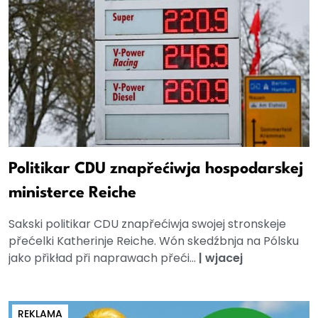
Politikar CDU znapřećiwja hospodarskej
ministerce Reiche
Sakski politikar CDU znapřećiwja swojej stronskeje
přećelki Katherinje Reiche. Wón skedźbnja na Pólsku
jako přikład při naprawach přeći...
|
wjacej
REKLAMA