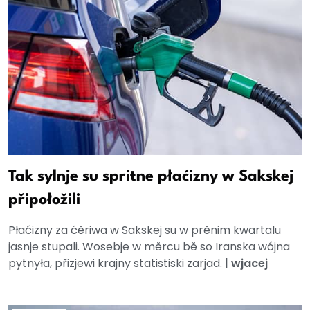
Tak sylnje su spritne płaćizny w Sakskej
připołožili
Płaćizny za ćěriwa w Sakskej su w prěnim kwartalu
jasnje stupali. Wosebje w měrcu bě so Iranska wójna
pytnyła, přizjewi krajny statistiski zarjad.
|
wjacej