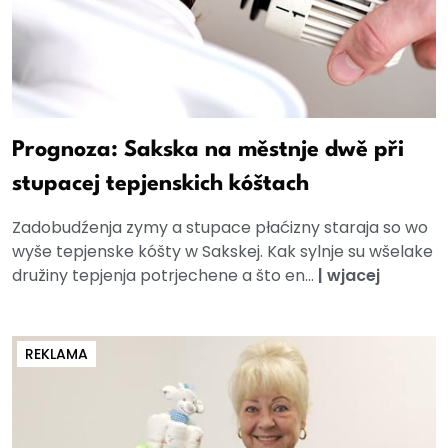
Prognoza: Sakska na městnje dwě při
stupacej tepjenskich kóštach
Zadobudźenja zymy a stupace płaćizny staraja so wo
wyše tepjenske kóšty w Sakskej. Kak sylnje su wšelake
družiny tepjenja potrjechene a što en...
|
wjacej
REKLAMA