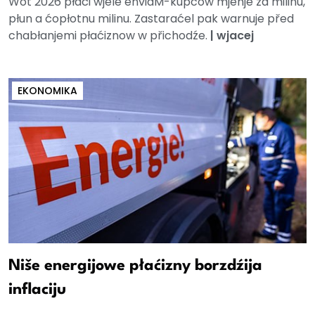
Wot 2026 płaći wjele enviaM-kupcow mjenje za milinu,
płun a ćopłotnu milinu. Zastaraćel pak warnuje před
chabłanjemi płaćiznow w přichodźe.
|
wjacej
EKONOMIKA
Niše energijowe płaćizny borzdźija
inflaciju