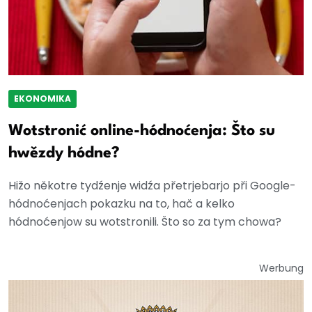
EKONOMIKA
Wotstronić online-hódnoćenja: Što su
hwězdy hódne?
Hižo někotre tydźenje widźa přetrjebarjo při Google-
hódnoćenjach pokazku na to, hač a kelko
hódnoćenjow su wotstronili. Što so za tym chowa?
Werbung