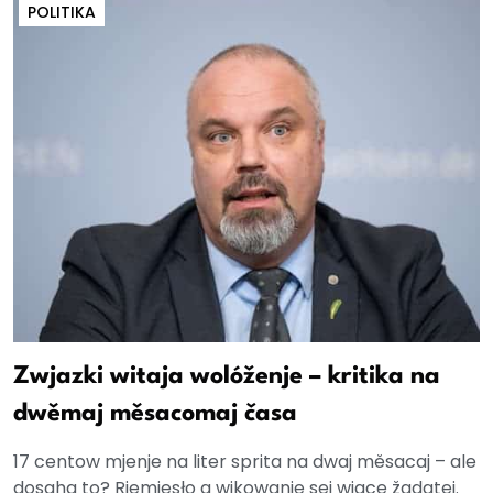
POLITIKA
Zwjazki witaja wolóženje – kritika na
dwěmaj měsacomaj časa
17 centow mjenje na liter sprita na dwaj měsacaj – ale
dosaha to? Rjemjesło a wikowanje sej wjace žadatej.