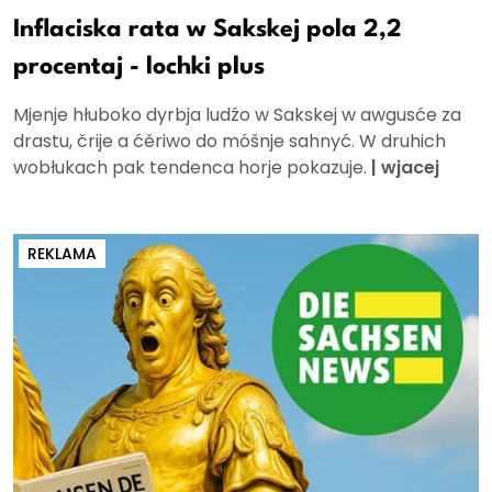
Inflaciska rata w Sakskej pola 2,2
procentaj - lochki plus
Mjenje hłuboko dyrbja ludźo w Sakskej w awgusće za
drastu, črije a ćěriwo do móšnje sahnyć. W druhich
wobłukach pak tendenca horje pokazuje.
|
wjacej
REKLAMA