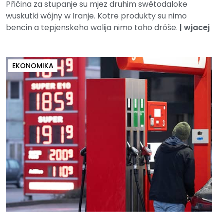
Přičina za stupanje su mjez druhim swětodaloke
wuskutki wójny w Iranje. Kotre produkty su nimo
bencin a tepjenskeho wolija nimo toho dróše.
|
wjacej
EKONOMIKA