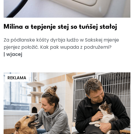
Milina a tepjenje stej so tuńšej stałoj
Za pódlanske kóšty dyrbja ludźo w Sakskej mjenje
pjenjez połožić. Kak pak wupada z podružemi?
|
wjacej
REKLAMA