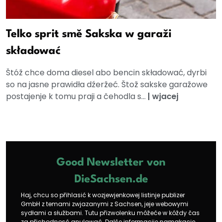
Telko sprit smě Sakska w garaži
składować
Štóž chce doma diesel abo bencin składować, dyrbi
so na jasne prawidła dźeržeć. Štož sakske garažowe
postajenje k tomu praji a čehodla s...
|
wjacej
Good Newsletter von
DieSachsen.de
Haj, chcu so přihlasić k wozjewjenkowej listinje publizer
GmbH z temami zwjazanymi z Sachsen, jeje webowymi
sydłami a słužbami. Tutu přizwolenku móžeće w kóždy čas
za přichodnosć anulować. Dalše informacije namakacie