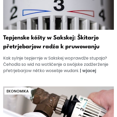
Tepjenske kóšty w Sakskej: Škitarjo
přetrjebarjow radźa k pruwowanju
Kak sylnje tepjernje w Sakskej woprawdźe stupaja?
Čehodla so wid na wotličenje a swójske zadźerženje
přetrjebarjow nětko wosebje wudani.
|
wjacej
EKONOMIKA