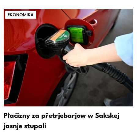
EKONOMIKA
Płaćizny za přetrjebarjow w Sakskej
jasnje stupali