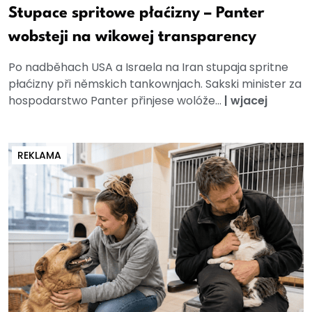
Stupace spritowe płaćizny – Panter
wobsteji na wikowej transparency
Po nadběhach USA a Israela na Iran stupaja spritne
płaćizny při němskich tankownjach. Sakski minister za
hospodarstwo Panter přinjese wolóže...
|
wjacej
REKLAMA