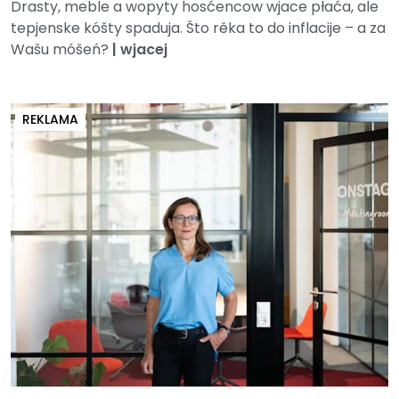
Drasty, meble a wopyty hosćencow wjace płaća, ale
tepjenske kóšty spaduja. Što rěka to do inflacije – a za
Wašu móšeń?
|
wjacej
REKLAMA