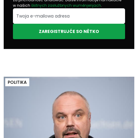
w našich
škitnych zasłužbnych wuměnjenjach
.
ZAREGISTRUJĆE SO NĚTKO
POLITIKA