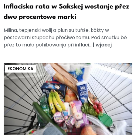
Inflaciska rata w Sakskej wostanje přez
dwu procentowe marki
Milina, tepjenski wolij a płun su tuńše, kóšty w
pěstowarni stupachu přećiwo tomu. Pod smužku bě
přez to mało pohibowanja při inflaci...
|
wjacej
EKONOMIKA