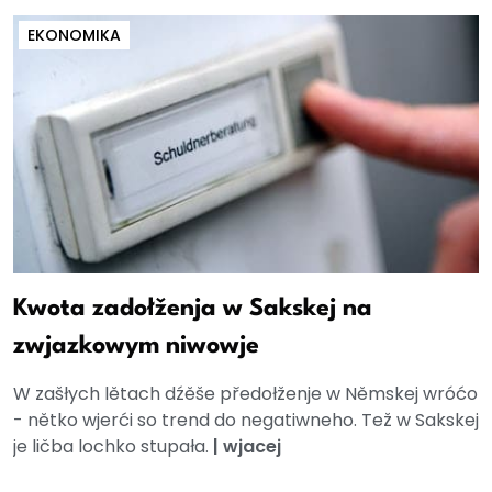
EKONOMIKA
Kwota zadołženja w Sakskej na
zwjazkowym niwowje
W zašłych lětach dźěše předołženje w Němskej wróćo
- nětko wjerći so trend do negatiwneho. Tež w Sakskej
je ličba lochko stupała.
|
wjacej