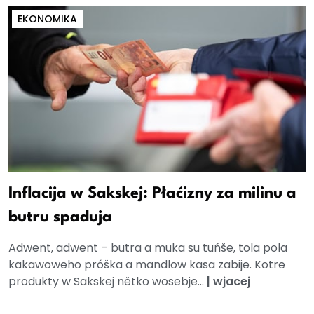
EKONOMIKA
Inflacija w Sakskej: Płaćizny za milinu a
butru spaduja
Adwent, adwent – butra a muka su tuńše, tola pola
kakawoweho próška a mandlow kasa zabije. Kotre
produkty w Sakskej nětko wosebje...
|
wjacej