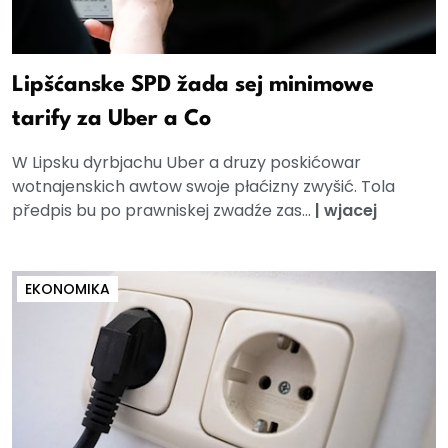
Lipšćanske SPD žada sej minimowe
tarify za Uber a Co
W Lipsku dyrbjachu Uber a druzy poskićowar
wotnajenskich awtow swoje płaćizny zwyšić. Tola
předpis bu po prawniskej zwadźe zas...
|
wjacej
EKONOMIKA