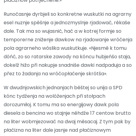
płaćiznow potrjechene.»
Runočasnje dyrbjeli so konkretne wuskutki na agrarny
esel nuznje spěšnje a jednozmyslnje rjadować, rěkaše
dale. Tak ma so wujasnić, hač a w kotrej formje so
temporerne zniženje dawkow na rjadowanje wróćenja
pola agrarneho wóslika wuskutkuje. «Njesmě k tomu
dóńć, zo so ratarske zawody na kóncu hubjeńšo staja,
dokelž hižo při nakupje snadniše dawki nadpaduja a so
přez to žadanja na wróćopłaćenje skrótša».
W dwudnjowskich jednanjach běštej so unija a SPD
kónc tydźenja na wolóženjach při stołpach
dorozumiłoj. K tomu ma so energijowy dawk pola
diesela a bencina wo stajnje něhdźe 17 centow brutto
na liter wobmjezować na dwaj měsacaj. Z tym pak by
płaćizna na liter dale jasnje nad płaćiznowym