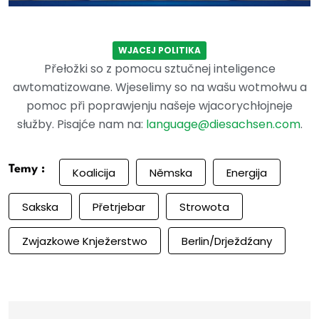
WJACEJ POLITIKA
Přełožki so z pomocu sztučnej inteligence
awtomatizowane. Wjeselimy so na wašu wotmołwu a
pomoc při poprawjenju našeje wjacorychłojneje
słužby. Pisajće nam na:
language@diesachsen.com
.
Temy :
Koalicija
Němska
Energija
Sakska
Přetrjebar
Strowota
Zwjazkowe Knježerstwo
Berlin/Drježdźany