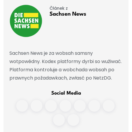
Čłánek z
Sachsen News
Sachsen News je za wobsah samsny
wotpowědny. Kodex platformy dyrbi so wužiwać.
Platforma kontroluje a wobchada wobsah po
prawnych požadawkach, zwłasć po NetzDG.
Social Media