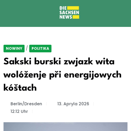
/
NOWINY
POLITIKA
Sakski burski zwjazk wita
wolóženje při energijowych
kóštach
Berlin/Dresden
13. Apryla 2026
12:12 Uhr