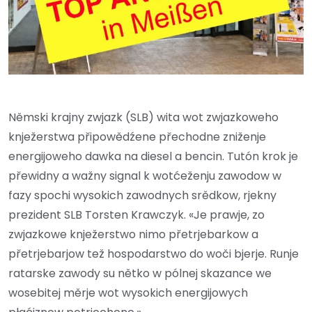
Němski krajny zwjazk (SLB) wita wot zwjazkoweho
knježerstwa připowědźene přechodne zniženje
energijoweho dawka na diesel a bencin. Tutón krok je
přewidny a wažny signal k wotćeženju zawodow w
fazy spochi wysokich zawodnych srědkow, rjekny
prezident SLB Torsten Krawczyk. «Je prawje, zo
zwjazkowe knježerstwo nimo přetrjebarkow a
přetrjebarjow tež hospodarstwo do woči bjerje. Runje
ratarske zawody su nětko w pólnej skazance we
wosebitej měrje wot wysokich energijowych