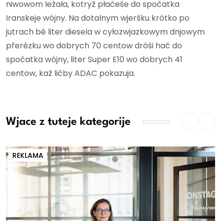
niwowom ležała, kotryž płaćeše do spočatka
Iranskeje wójny. Na dotalnym wjeršku krótko po
jutrach bě liter diesela w cyłozwjazkowym dnjowym
přerězku wo dobrych 70 centow dróši hač do
spočatka wójny, liter Super E10 wo dobrych 41
centow, kaž ličby ADAC pokazuja.
Wjace z tuteje kategorije
REKLAMA