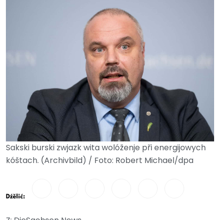
Sakski burski zwjazk wita wolóženje při energijowych
kóštach. (Archivbild) / Foto: Robert Michael/dpa
Dźělić: