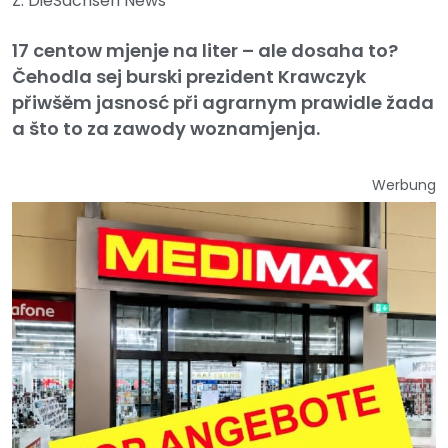
Z: DieSachsen News
17 centow mjenje na liter – ale dosaha to?
Čehodla sej burski prezident Krawczyk
přiwšěm jasnosć při agrarnym prawidle žada
a što to za zawody woznamjenja.
Werbung