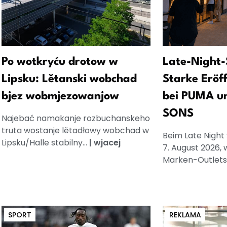
Po wotkryću drotow w
Late-Night-
Lipsku: Lětanski wobchad
Starke Eröf
bjez wobmjezowanjow
bei PUMA u
SONS
Najebać namakanje rozbuchanskeho
truta wostanje lětadłowy wobchad w
Beim Late Night
Lipsku/Halle stabilny...
|
wjacej
7. August 2026, 
Marken-Outlets.
SPORT
REKLAMA