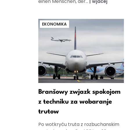
einen Menschen, der...
|
wjacej
EKONOMIKA
Branšowy zwjazk spokojom
z techniku za wobaranje
trutow
Po wotkryću truta z rozbuchanskim