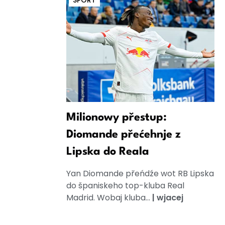
SPORT
Milionowy přestup:
Diomande přećehnje z
Lipska do Reala
Yan Diomande přeńdźe wot RB Lipska
do španiskeho top-kluba Real
Madrid. Wobaj kluba...
|
wjacej