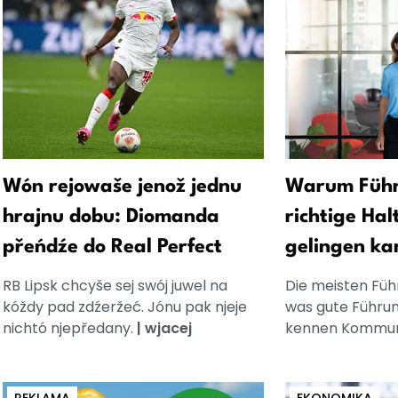
Wón rejowaše jenož jednu
Warum Führ
hrajnu dobu: Diomanda
richtige Hal
přeńdźe do Real Perfect
gelingen ka
RB Lipsk chcyše sej swój juwel na
Die meisten Füh
kóždy pad zdźeržeć. Jónu pak njeje
was gute Führun
nichtó njepředany.
|
wjacej
kennen Kommuni