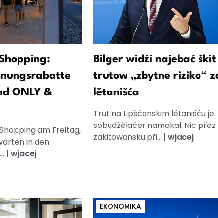
Shopping:
Bilger widźi najebać škit
fnungsrabatte
trutow „zbytne riziko“ z
nd ONLY &
lětanišća
Trut na Lipšćanskim lětanišću je
sobudźěłaćer namakał. Nic přez
 Shopping am Freitag,
zakitowansku při...
|
wjacej
warten in den
..
|
wjacej
EKONOMIKA