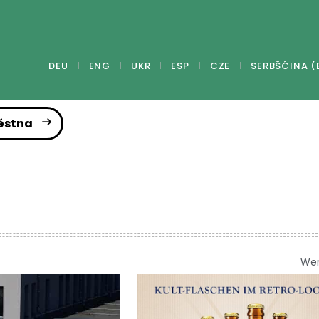
DEU
ENG
UKR
ESP
CZE
SERBŠĆINA (
ěstna
We