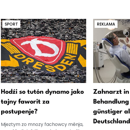
SPORT
REKLAMA
Hodźi so tutón dynamo jako
Zahnarzt in
tajny faworit za
Behandlung 
postupenje?
günstiger al
Deutschland
Mjeztym zo mnozy fachowcy měnja,