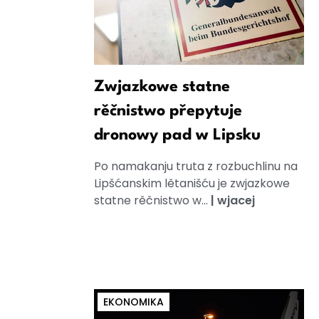
Zwjazkowe statne
rěčnistwo přepytuje
dronowy pad w Lipsku
Po namakanju truta z rozbuchlinu na
Lipšćanskim lětanišću je zwjazkowe
statne rěčnistwo w...
|
wjacej
EKONOMIKA