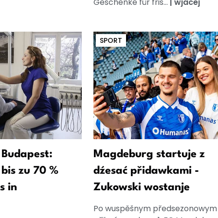
Geschenke für fris...
|
wjacej
SPORT
 Budapest:
Magdeburg startuje z
bis zu 70 %
dźesać přidawkami -
s in
Zukowski wostanje
Po wuspěšnym předsezonowym