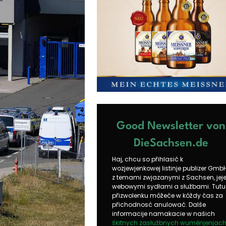
Good Newsletter von
DieSachsen.de
Haj, chcu so přihlasić k
wozjewjenkowej listinje publizer Gmb
z temami zwjazanymi z Sachsen, jej
webowymi sydłami a słužbami. Tutu
přizwolenku móžeće w kóždy čas za
přichodnosć anulować. Dalše
informacije namakacie w našich
škitnych zasłužbnych wuměnjenjac