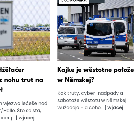
EKONOMIKA
dźěłaćer
Kajke je wěstotne połože
 z nohu trut na
w Němskej?
ł
Kak truty, cyber-nadpady a
sabotaže wěstotu w Němskej
m wjezwo lećeše nad
wužadaja – a čeho...
|
wjacej
/Halle. Što so sta,
ćer j...
|
wjacej