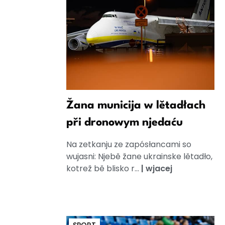
Žana municija w lětadłach
při dronowym njedaću
Na zetkanju ze zapósłancami so
wujasni: Njebě žane ukrainske lětadło,
kotrež bě blisko r...
|
wjacej