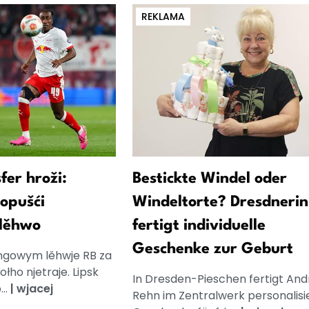
REKLAMA
fer hroži:
Bestickte Windel oder
opušći
Windeltorte? Dresdnerin
 lěhwo
fertigt individuelle
Geschenke zur Geburt
ingowym lěhwje RB za
łho njetraje. Lipsk
In Dresden-Pieschen fertigt And
..
|
wjacej
Rehn im Zentralwerk personalisi