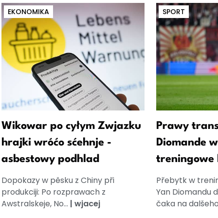
EKONOMIKA
SPORT
Wikowar po cyłym Zwjazku
Prawy trans
hrajki wróćo sćehnje -
Diomande w
asbestowy podhlad
treningowe
Dopokazy w pěsku z Chiny při
Přebytk w tren
produkciji: Po rozprawach z
Yan Diomandu do
Awstralskeje, No...
|
wjacej
čaka na dalšeho.