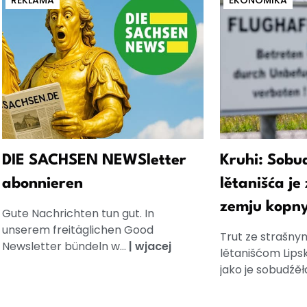
REKLAMA
EKONOMIKA
DIE SACHSEN NEWSletter
Kruhi: Sobu
abonnieren
lětanišća je
zemju kopny
Gute Nachrichten tun gut. In
unserem freitäglichen Good
Trut ze strašny
Newsletter bündeln w...
|
wjacej
lětanišćom Lipsk
jako je sobudźěła