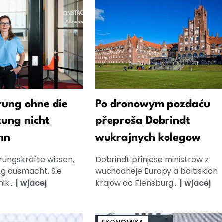
ung ohne die
Po dronowym pozdaću
tung nicht
přeproša Dobrindt
nn
wukrajnych kolegow
rungskräfte wissen,
Dobrindt přinjese ministrow z
g ausmacht. Sie
wuchodneje Europy a baltiskich
k...
|
wjacej
krajow do Flensburg...
|
wjacej