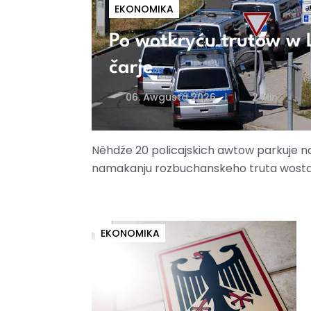
EKONOMIKA
Po wotkryću trutow w 
čarje
06. Awgusta 2026
2 Min
Něhdźe 20 policajskich awtow parkuje na 
namakanju rozbuchanskeho truta wostan
EKONOMIKA