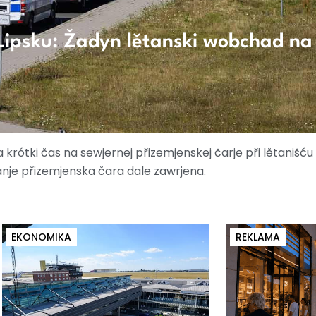
Lipsku: Žadyn lětanski wobchad na
krótki čas na sewjernej přizemjenskej čarje při lětanišću 
je přizemjenska čara dale zawrjena.
EKONOMIKA
REKLAMA