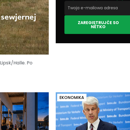
 sewjernej
ZAREGISTRUJĆE SO
NĚTKO
Lipsk/Halle. Po
EKONOMIKA