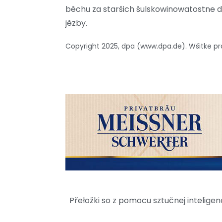
běchu za staršich šulskowinowatostne 
jězby.
Copyright 2025, dpa (www.dpa.de). Wšitke 
Přełožki so z pomocu sztučnej intelig