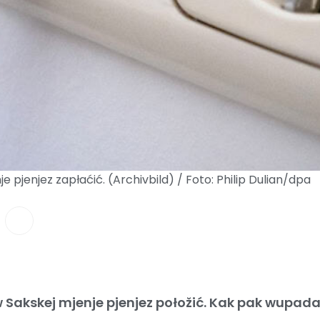
e pjenjez zapłaćić. (Archivbild) / Foto: Philip Dulian/dpa
w Sakskej mjenje pjenjez połožić. Kak pak wupad