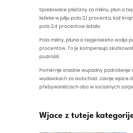
Spadowace płaćizny za milinu, płun a tepje
ležeše w juliju pola 2,1 procenta, kaž kra
pola 2,4 procentow ležała.
Pola miliny, płuna a tepjenskeho wolija
procentow. To je kompensujo skutkował
podróšili.
Poměrnje snadne wupadny podróšenje do
wudawkach za wobchad. Jasnje wjace d
přebywanišćach abo w socialnych zarja
Wjace z tuteje kategorij