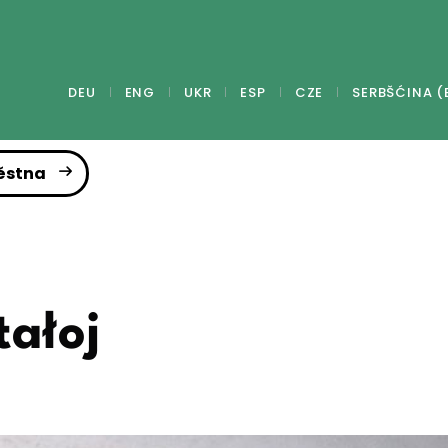
DEU
ENG
UKR
ESP
CZE
SERBŠĆINA (
ěstna
tałoj