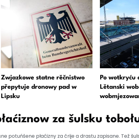
Zwjazkowe statne rěčnistwo
Po wotkryću 
přepytuje dronowy pad w
Lětanski wob
Lipsku
wobmjezowa
łaćiznow za šulsku toboł
asne potuńšene płaćizny za črije a drastu zapisane. Tež šul