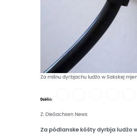
Za milinu dyrbjachu ludźo w Sakskej mjenj
Dźělić:
Z: DieSachsen News
Za pódlanske kóšty dyrbja ludźo 