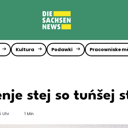
Kultura
Podawki
Pracowniske m
nje stej so tuńšej s
5 Uhr
1 Min