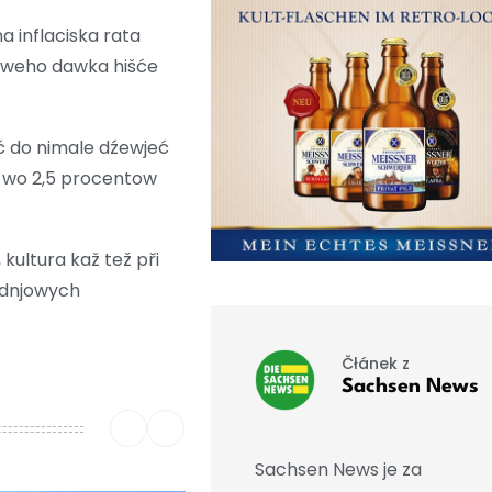
na inflaciska rata
lětoweho dawka hišće
sć do nimale dźewjeć
 wo 2,5 procentow
ultura kaž tež při
 dnjowych
Čłánek z
Sachsen News
Sachsen News je za