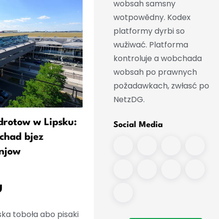
wobsah samsny
wotpowědny. Kodex
platformy dyrbi so
wužiwać. Platforma
kontroluje a wobchada
wobsah po prawnych
požadawkach, zwłasć po
NetzDG.
drotow w Lipsku:
Bilger widźi najebać škit
Social Media
chad bjez
trutow „zbytne riziko“ za
njow
lětanišća
u
ska toboła abo pisaki