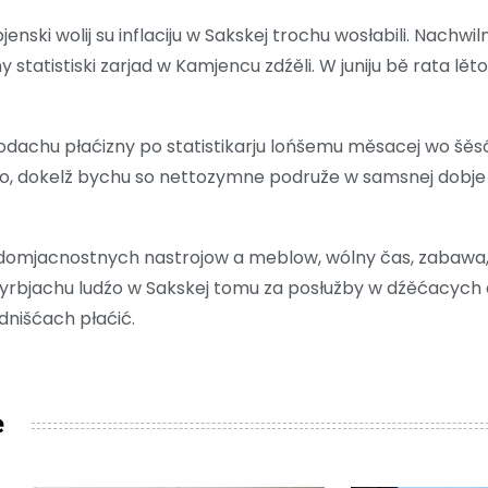
nski wolij su inflaciju w Sakskej trochu wosłabili. Nachwil
jny statistiski zarjad w Kamjencu zdźěli. W juniju bě rata 
 podachu płaćizny po statistikarju lońšemu měsacej wo šě
o, dokelž bychu so nettozymne podruže w samsnej dobje
mjacnostnych nastrojow a meblow, wólny čas, zabawa, k
yrbjachu ludźo w Sakskej tomu za posłužby w dźěćacych
dnišćach płaćić.
e