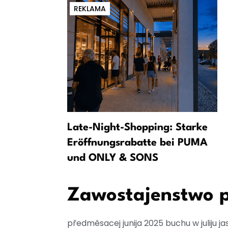
REKLAMA
fD prosy wo
Late-Night-Shopping: Starke
e
Eröffnungsrabatte bei PUMA
rka
und ONLY & SONS
Zawostajenstwo p
předměsacej junija 2025 buchu w juliju j