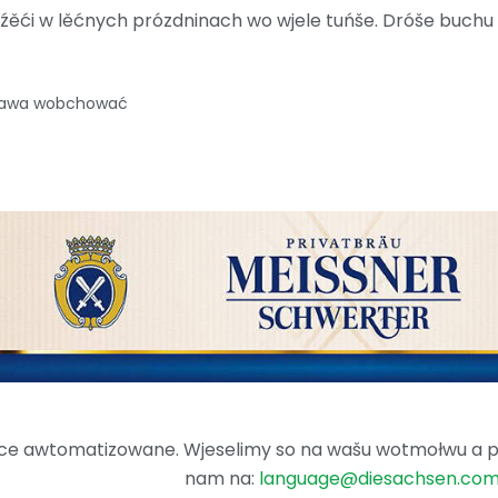
dźěći w lěćnych prózdninach wo wjele tuńše. Dróše buch
prawa wobchować
ence awtomatizowane. Wjeselimy so na wašu wotmołwu a po
nam na:
language@diesachsen.co