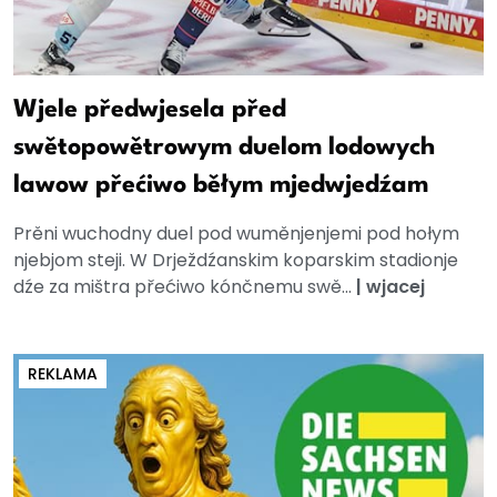
Wjele předwjesela před
swětopowětrowym duelom lodowych
lawow přećiwo běłym mjedwjedźam
Prěni wuchodny duel pod wuměnjenjemi pod hołym
njebjom steji. W Drježdźanskim koparskim stadionje
dźe za mištra přećiwo kónčnemu swě...
|
wjacej
REKLAMA