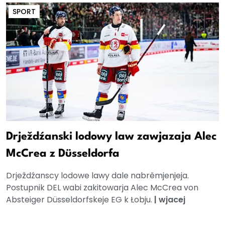
SPORT
Drježdźanski lodowy law zawjazaja Alec
McCrea z Düsseldorfa
Drježdźanscy lodowe lawy dale nabrěmjenjeja.
Postupnik DEL wabi zakitowarja Alec McCrea von
Absteiger Düsseldorfskeje EG k Łobju.
|
wjacej