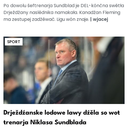
Po dowolu šeftrenarja Sundblad je DEL-kónčna swětła
Drježdźany naslědnika namakała. Kanadźan Fleming
ma zestupej zadźěwać. Ligu wón znaje.
|
wjacej
SPORT
Drježdźanske lodowe lawy dźěla so wot
trenarja Niklasa Sundblada