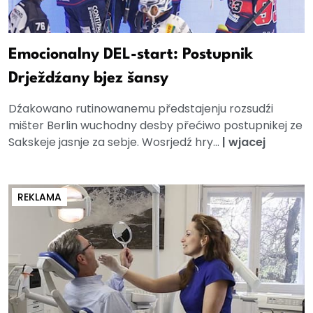
Emocionalny DEL-start: Postupnik
Drježdźany bjez šansy
Dźakowano rutinowanemu předstajenju rozsudźi
mišter Berlin wuchodny desby přećiwo postupnikej ze
Sakskeje jasnje za sebje. Wosrjedź hry...
|
wjacej
REKLAMA