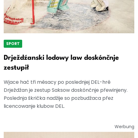
SPORT
Drježdźanski lodowy law doskónčnje
zestupił
Wjace hač tři měsacy po poslednjej DEL-hrě
Drježdźan je zestup Saksow doskónčnje přewinjeny.
Poslednja škrička nadźije so pozbudźaca přez
licencowanje klubow DEL.
Werbung