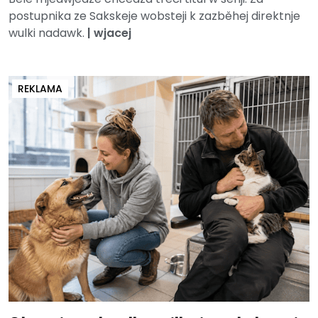
postupnika ze Sakskeje wobsteji k zazběhej direktnje
wulki nadawk.
|
wjacej
REKLAMA