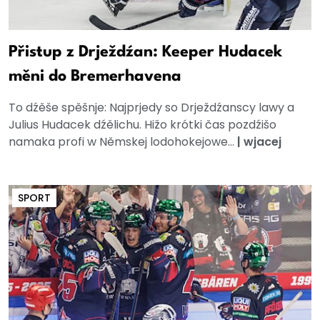
Přistup z Drježdźan: Keeper Hudacek
měni do Bremerhavena
To dźěše spěšnje: Najprjedy so Drježdźanscy lawy a
Julius Hudacek dźělichu. Hižo krótki čas pozdźišo
namaka profi w Němskej lodohokejowe...
|
wjacej
SPORT