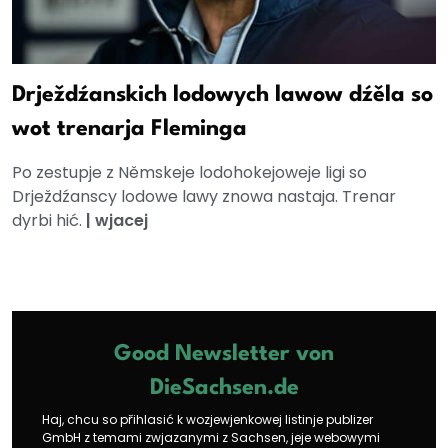
Drježdźanskich lodowych lawow dźěla so
wot trenarja Fleminga
Po zestupje z Němskeje lodohokejoweje ligi so
Drježdźanscy lodowe lawy znowa nastaja. Trenar
dyrbi hić.
|
wjacej
Good Newsletter von
DieSachsen.de
Haj, chcu so přihlasić k wozjewjenkowej listinje publizer
GmbH z temami zwjazanymi z Sachsen, jeje webowymi