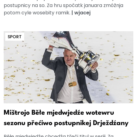
postupnicy na so. Za hru spočatk januara zmóžnja
potom cyle wosebity ramik.
|
wjacej
SPORT
Mištrojo Běłe mjedwjedźe wotewru
sezonu přećiwo postupnikej Drježdźany
Běłe mjedwjedźe chcedźa třeći titul w seriji. Za