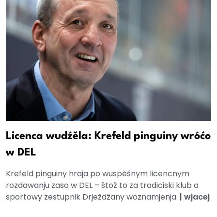
Licenca wudźěla: Krefeld pinguiny wróćo
w DEL
Krefeld pinguiny hraja po wuspěšnym licencnym
rozdawanju zaso w DEL – štož to za tradiciski klub a
sportowy zestupnik Drježdźany woznamjenja.
|
wjacej