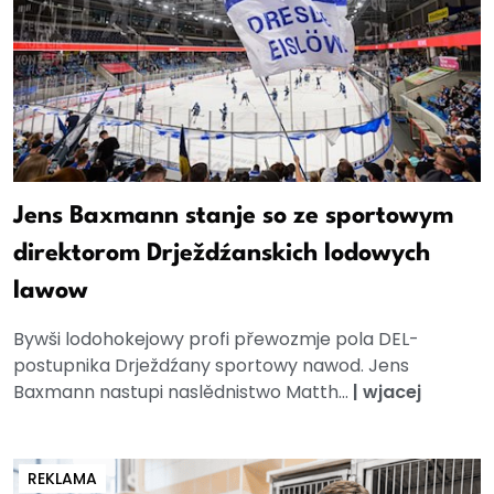
Jens Baxmann stanje so ze sportowym
direktorom Drježdźanskich lodowych
lawow
Bywši lodohokejowy profi přewozmje pola DEL-
postupnika Drježdźany sportowy nawod. Jens
Baxmann nastupi naslědnistwo Matth...
|
wjacej
REKLAMA