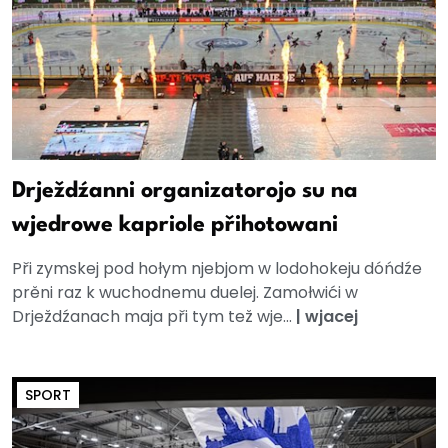
Drježdźanni organizatorojo su na
wjedrowe kapriole přihotowani
Při zymskej pod hołym njebjom w lodohokeju dóńdźe
prěni raz k wuchodnemu duelej. Zamołwići w
Drježdźanach maja při tym tež wje...
|
wjacej
SPORT