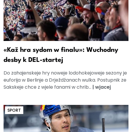
«Kaž hra sydom w finalu»: Wuchodny
desby k DEL-startej
Do zahajenskeje hry noweje lodohokejoweje sezony je
euforija w Berlinje a Drježdźanach wulka. Postupnik ze
Sakskeje chce z wjele fanami w chrib...
|
wjacej
SPORT