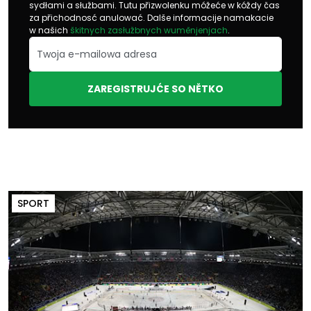
sydłami a słužbami. Tutu přizwolenku móžeće w kóždy čas
za přichodnosć anulować. Dalše informacije namakacie
w našich
škitnych zasłužbnych wuměnjenjach
.
ZAREGISTRUJĆE SO NĚTKO
SPORT