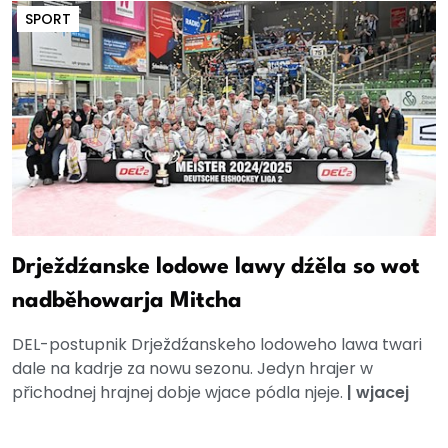
SPORT
Drježdźanske lodowe lawy dźěla so wot
nadběhowarja Mitcha
DEL-postupnik Drježdźanskeho lodoweho lawa twari
dale na kadrje za nowu sezonu. Jedyn hrajer w
přichodnej hrajnej dobje wjace pódla njeje.
|
wjacej