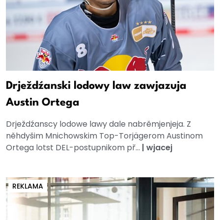
Drježdźanski lodowy law zawjazuja
Austin Ortega
Drježdźanscy lodowe lawy dale nabrěmjenjeja. Z
něhdyšim Mnichowskim Top-Torjägerom Austinom
Ortega lotst DEL-postupnikom př...
|
wjacej
REKLAMA