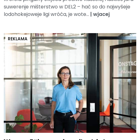
suwerenje mišterstwo w DEL2 – hač so do najwyšeje
lodohokejoweje ligi wróća, je wote...
|
wjacej
REKLAMA