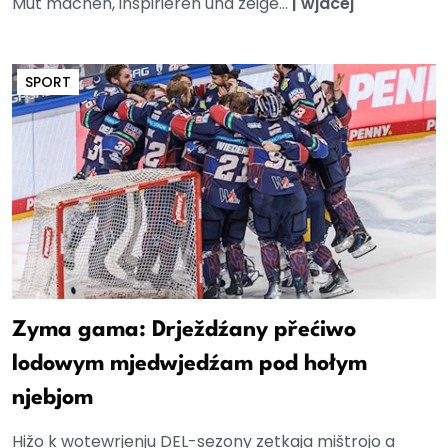
Mut machen, inspirieren und zeige...
|
wjacej
SPORT
Zyma gama: Drježdźany přećiwo
lodowym mjedwjedźam pod hołym
njebjom
Hižo k wotewrjenju DEL-sezony zetkaja mištrojo a