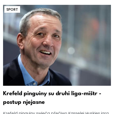
SPORT
Krefeld pinguiny su druhi liga-mištr -
postup njejasne
Krefeld pinguiny swjeća přećiwo Kasselej Huskies jara