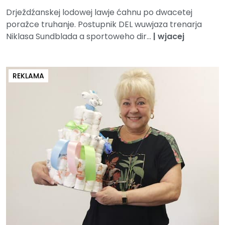
Drježdźanskej lodowej lawje ćahnu po dwacetej
poražce truhanje. Postupnik DEL wuwjaza trenarja
Niklasa Sundblada a sportoweho dir...
|
wjacej
REKLAMA