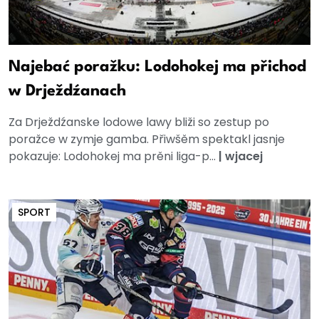
Najebać poražku: Lodohokej ma přichod
w Drježdźanach
Za Drježdźanske lodowe lawy bliži so zestup po
poražce w zymje gamba. Přiwšěm spektakl jasnje
pokazuje: Lodohokej ma prěni liga-p...
|
wjacej
SPORT