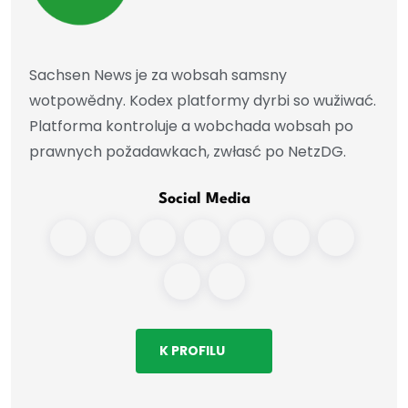
Sachsen News je za wobsah samsny
wotpowědny. Kodex platformy dyrbi so wužiwać.
Platforma kontroluje a wobchada wobsah po
prawnych požadawkach, zwłasć po NetzDG.
Social Media
K PROFILU