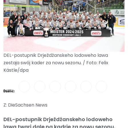
DEL-postupnik Drježdźanskeho lodoweho lawa
zestaja swój kader za nowu sezonu. / Foto: Felix
Kästle/dpa
Dźělić:
Z: DieSachsen News
DEL-postupnik Drježdźanskeho lodoweho
lawa twari dale na kadrje za nowu sezonu.