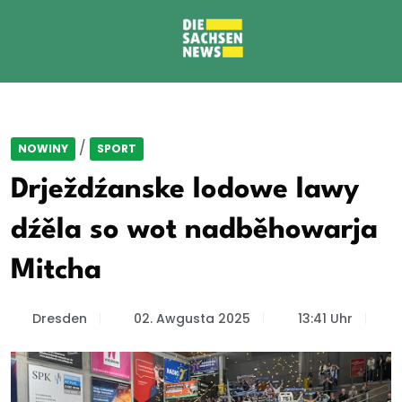
/
NOWINY
SPORT
Drježdźanske lodowe lawy
dźěla so wot nadběhowarja
Mitcha
Dresden
02. Awgusta 2025
13:41 Uhr