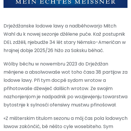
Drježdźanske lodowe lawy a nadběhowarjo Mitch
Wahl du k nowej sezonje dźělene puće. Kaž postupnik
DEL zdźěli, njebudźe 34 lět stary Němsko-Američan w
hrajnej dobje 2025/26 hižo za Saksku běhać.
Wólby běchu w nowembru 2023 do Drježdźan
měnjene a absolwowaše wot toho časa 38 partijow za
lodowe lawy. Při tym docpě sydom wrotow a
přihotowaše dźewjeć dalšich wrotow. Ze swojim
nazhonjenjom je nadpadnik po wozjewjenju towarstwa
bytostnje k sylnosći ofensiwy mustwu přinošował.
«Z mišterskim titulom sezonu a mój čas pola lodowych
lawow zakónčić, bě něšto cyle wosebiteho. Sym