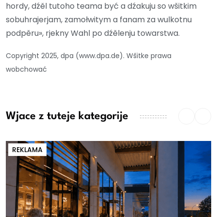
hordy, dźěl tutoho teama być a dźakuju so wšitkim
sobuhrajerjam, zamołwitym a fanam za wulkotnu
podpěru», rjekny Wahl po dźělenju towarstwa.
Copyright 2025, dpa (www.dpa.de). Wšitke prawa
wobchować
Wjace z tuteje kategorije
REKLAMA