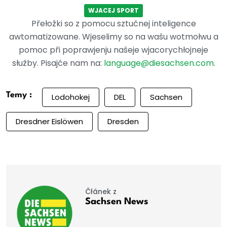
WJACEJ SPORT
Přełožki so z pomocu sztučnej inteligence
awtomatizowane. Wjeselimy so na wašu wotmołwu a
pomoc při poprawjenju našeje wjacorychłojneje
słužby. Pisajće nam na:
language@diesachsen.com
.
Temy :
Lodohokej
DEL
Sachsen
Dresdner Eislöwen
Dresden
Čłánek z
Sachsen News