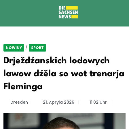
/
NOWINY
SPORT
Drježdźanskich lodowych
lawow dźěla so wot trenarja
Fleminga
Dresden
21. Apryla 2026
11:02 Uhr