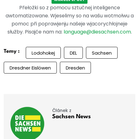
Přełožki so z pomocu sztučnej inteligence
awtomatizowane. Wjeselimy so na wašu wotmołwu a
pomoc při poprawjenju našeje wjacorychłojneje
słužby. Pisajće nam na:
language@diesachsen.com
.
Temy :
Lodohokej
DEL
Sachsen
Dresdner Eislöwen
Dresden
Čłánek z
Sachsen News