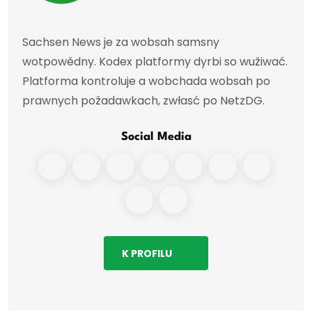
Sachsen News je za wobsah samsny
wotpowědny. Kodex platformy dyrbi so wužiwać.
Platforma kontroluje a wobchada wobsah po
prawnych požadawkach, zwłasć po NetzDG.
Social Media
K PROFILU