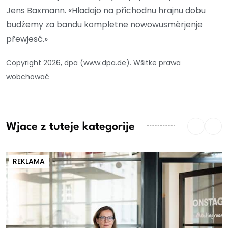
Jens Baxmann. «Hladajo na přichodnu hrajnu dobu
budźemy za bandu kompletne nowowusměrjenje
přewjesć.»
Copyright 2026, dpa (www.dpa.de). Wšitke prawa
wobchować
Wjace z tuteje kategorije
REKLAMA