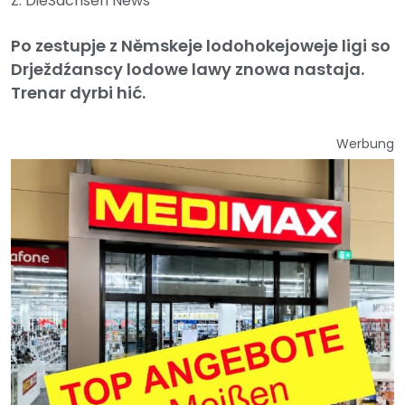
Z: DieSachsen News
Po zestupje z Němskeje lodohokejoweje ligi so
Drježdźanscy lodowe lawy znowa nastaja.
Trenar dyrbi hić.
Werbung