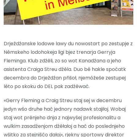
Drježdźanske lodowe lawy du nowostart po zestupje z
Němskeho lodohokeja ligi bjez trenarja Gerryja
Fleminga. Klub zdźěli, zo so wot Kanadźana a jeho
asistenta Craiga Streu dźěla. Duo bě hakle spočatk
decembra do Drježdźan přišoł, njemóžeše zestupej
lěto po skoku do DEL pak zadźěwać.
«Gerry Fleming a Craig Streu staj sej w decembru
jedyn wšo druhe hač jednory nadawk stajiłoj. Wobaj
staj wot prěnjeho dnja z najwyšej profesionalitu a
wulkim zasadźenjom dźěłałoj a hač do poslednjeho
wšitko za stejnišćo dałoj», rjekny sportowy direktor