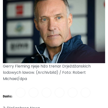
Gerry Fleming njeje hižo trenar Drježdźanskich
lodowych lawow. (Archivbild) / Foto: Robert
Michael/dpa
Dźělić: