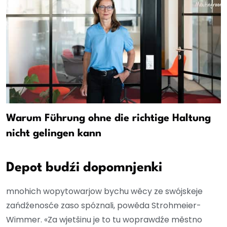
Warum Führung ohne die richtige Haltung
nicht gelingen kann
Depot budźi dopomnjenki
mnohich wopytowarjow bychu wěcy ze swójskeje
zańdźenosće zaso spóznali, powěda Strohmeier-
Wimmer. «Za wjetšinu je to tu woprawdźe městno