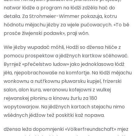
natwar łódźe a program na łódźi zdźěla hač do
detaila. Za Strohmeier-Wimmer pokazuja, kotru
hódnotu mějachu jězby za wjele pućowacych. «To bě
prosće žiwjenski podawk», praji wón.
Wie jězby wupadać móhli, Hodźi so dźensa hišće z
pomocu prospektow a jědźnych kartkow sćěhować.
Byrnjež «přećelstwo ludow» jako jednoklasowa łódź
jěła, njepobrachowaše na komfortje. Na łódźi mějachu
wonkownu a nutřkownu płuwarsku kupjel, frizerski
salon, alon kura, weranowu kofejowni z wulkej
rejwanskej płoninu a kinowu žurlu za 180
wopytowarjow. Na jědźnych kartach stejachu nimo
wšědnych jědźow tež poskitki kaž nopawa.
dźensa leža dopomnjenki «Völkerfreundschaft» mjez