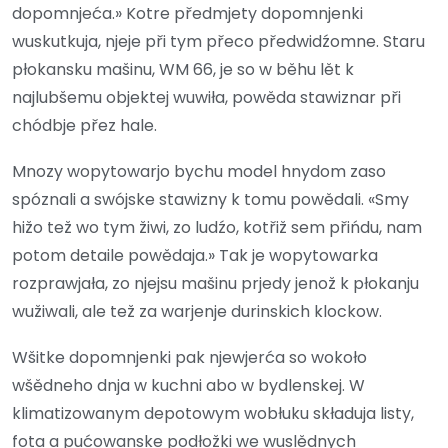
dopomnjeća.» Kotre předmjety dopomnjenki
wuskutkuja, njeje při tym přeco předwidźomne. Staru
płokansku mašinu, WM 66, je so w běhu lět k
najlubšemu objektej wuwiła, powěda stawiznar při
chódbje přez hale.
Mnozy wopytowarjo bychu model hnydom zaso
spóznali a swójske stawizny k tomu powědali. «Smy
hižo tež wo tym žiwi, zo ludźo, kotřiž sem přińdu, nam
potom detaile powědaja.» Tak je wopytowarka
rozprawjała, zo njejsu mašinu prjedy jenož k płokanju
wužiwali, ale tež za warjenje durinskich klockow.
Wšitke dopomnjenki pak njewjerća so wokoło
wšědneho dnja w kuchni abo w bydlenskej. W
klimatizowanym depotowym wobłuku składuja listy,
fota a pućowanske podłožki we wuslědnych