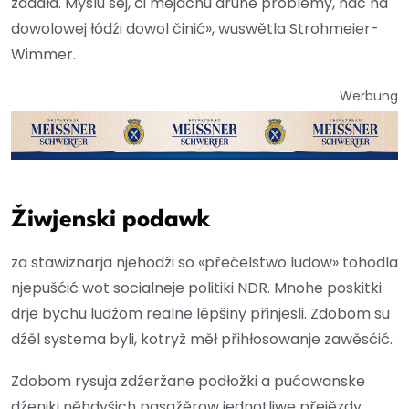
žadała. Myslu sej, ći mějachu druhe problemy, hač na
dowolowej łódźi dowol činić», wuswětla Strohmeier-
Wimmer.
Werbung
Žiwjenski podawk
za stawiznarja njehodźi so «přećelstwo ludow» tohodla
njepušćić wot socialneje politiki NDR. Mnohe poskitki
drje bychu ludźom realne lěpšiny přinjesli. Zdobom su
dźěl systema byli, kotryž měł přihłosowanje zawěsćić.
Zdobom rysuja zdźeržane podłožki a pućowanske
dźeniki něhdyšich pasažěrow jednotliwe přejězdy,