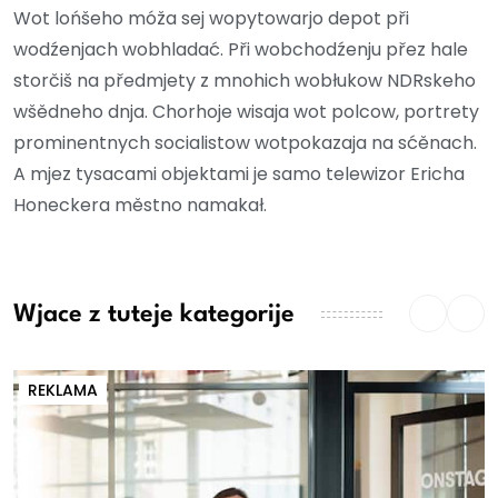
Wot lońšeho móža sej wopytowarjo depot při
wodźenjach wobhladać. Při wobchodźenju přez hale
storčiš na předmjety z mnohich wobłukow NDRskeho
wšědneho dnja. Chorhoje wisaja wot polcow, portrety
prominentnych socialistow wotpokazaja na sćěnach.
A mjez tysacami objektami je samo telewizor Ericha
Honeckera městno namakał.
Wjace z tuteje kategorije
REKLAMA