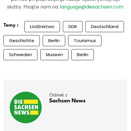
słužby. Pisajće nam na:
language@diesachsen.com
.
Temy :
Łódźnistwo
DDR
Deutschland
Geschichte
Berlin
Tourismus
Schweden
Museen
Berlin
Čłánek z
Sachsen News