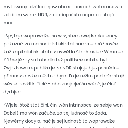
mytowanje dźěłaćerjow abo stronskich weteranow a
zdobom wuraz NDR, zapadej něšto napřećo stajić
móc.
«Spytaja woprawdźe, so w systemowej konkurency
pokazać, zo ma socialistiski stat samsne móžnosće
kaž kapitalistiski stat», wuswětla Strohmeier-Wimmer.
Křižne jězby su tohodla tež politisce nabite byli.
Zwjazkowa republika je za NDR stajnje bjezposrědne
přirunowanske městno była. To je režim pod ćišć stajił,
wěste poskitki činić - abo znajmjeńša wěrić, je činić
dyrbjeć.
«Wjele, štož stat čini, čini wón intrinsisce, ze sebje won.
Dokelž ma wón začuće, zo sej ludnosć to žada.
Njewěmy docyła, hač je sej ludnosć to woprawdźe