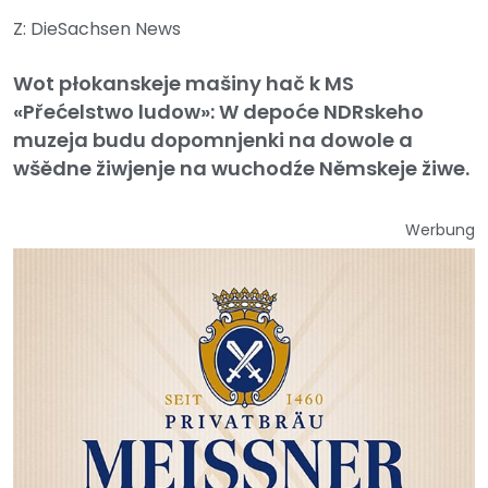
Z: DieSachsen News
Wot płokanskeje mašiny hač k MS
«Přećelstwo ludow»: W depoće NDRskeho
muzeja budu dopomnjenki na dowole a
wšědne žiwjenje na wuchodźe Němskeje žiwe.
Werbung