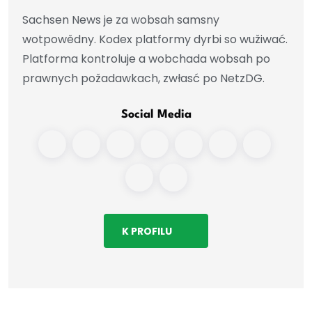
Sachsen News je za wobsah samsny
wotpowědny. Kodex platformy dyrbi so wužiwać.
Platforma kontroluje a wobchada wobsah po
prawnych požadawkach, zwłasć po NetzDG.
Social Media
K PROFILU