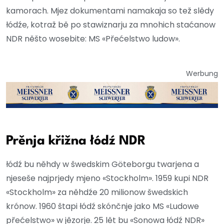
kamorach. Mjez dokumentami namakaja so tež slědy
łódźe, kotraž bě po stawiznarju za mnohich staćanow
NDR něšto wosebite: MS «Přećelstwo ludow».
Werbung
Prěnja křižna łódź NDR
łódź bu něhdy w šwedskim Göteborgu twarjena a
njeseše najprjedy mjeno «Stockholm». 1959 kupi NDR
«Stockholm» za něhdźe 20 milionow šwedskich
krónow. 1960 štapi łódź skónčnje jako MS «Ludowe
přećelstwo» w jězorje. 25 lět bu «Sonowa łódź NDR»