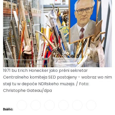
1971 bu Erich Honecker jako prěni sekretar
Centralneho komiteja SED postajeny - wobraz wo nim
steji tu w depoće NDRskeho muzeja. / Foto:
Christophe Gateau/dpa
Dźělić: