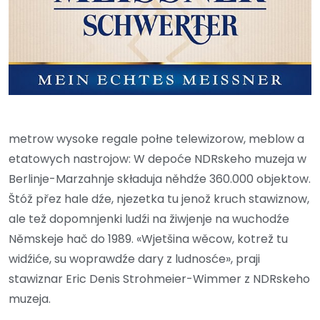
metrow wysoke regale połne telewizorow, meblow a
etatowych nastrojow: W depoće NDRskeho muzeja w
Berlinje-Marzahnje składuja něhdźe 360.000 objektow.
Štóž přez hale dźe, njezetka tu jenož kruch stawiznow,
ale tež dopomnjenki ludźi na žiwjenje na wuchodźe
Němskeje hač do 1989. «Wjetšina wěcow, kotrež tu
widźiće, su woprawdźe dary z ludnosće», praji
stawiznar Eric Denis Strohmeier-Wimmer z NDRskeho
muzeja.