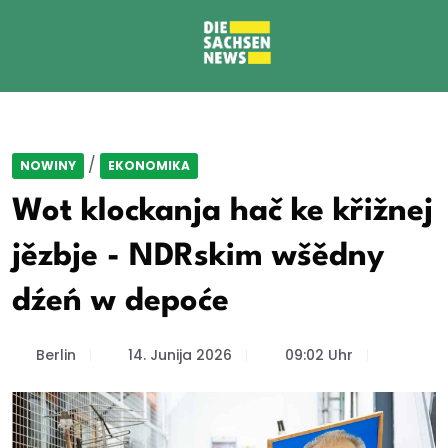
/
NOWINY
EKONOMIKA
Wot klockanja hač ke křižnej
jězbje - NDRskim wšědny
dźeń w depoće
Berlin
14. Junija 2026
09:02 Uhr