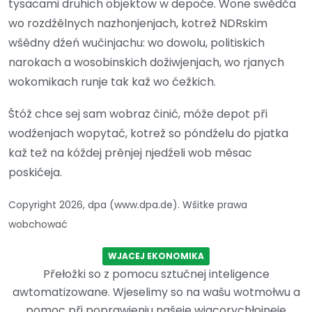
tysacami druhich objektow w depoće. Wone swědča
wo rozdźělnych nazhonjenjach, kotrež NDRskim
wšědny dźeń wučinjachu: wo dowolu, politiskich
narokach a wosobinskich dožiwjenjach, wo rjanych
wokomikach runje tak kaž wo ćežkich.
Štóž chce sej sam wobraz činić, móže depot při
wodźenjach wopytać, kotrež so póndźelu do pjatka
kaž tež na kóždej prěnjej njedźeli wob měsac
poskićeja.
Copyright 2026, dpa (www.dpa.de). Wšitke prawa
wobchować
WJACEJ EKONOMIKA
Přełožki so z pomocu sztučnej inteligence
awtomatizowane. Wjeselimy so na wašu wotmołwu a
pomoc při poprawjenju našeje wjacorychłojneje