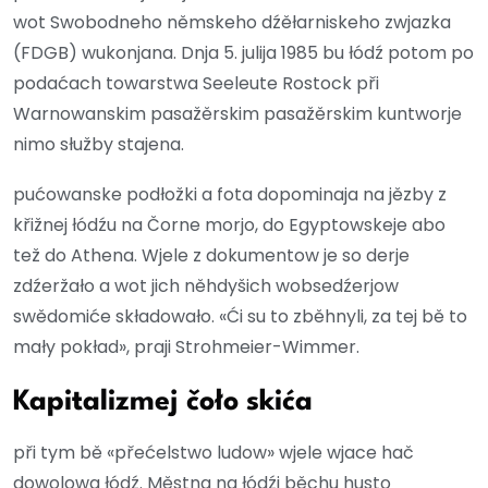
wot Swobodneho němskeho dźěłarniskeho zwjazka
(FDGB) wukonjana. Dnja 5. julija 1985 bu łódź potom po
podaćach towarstwa Seeleute Rostock při
Warnowanskim pasažěrskim pasažěrskim kuntworje
nimo słužby stajena.
pućowanske podłožki a fota dopominaja na jězby z
křižnej łódźu na Čorne morjo, do Egyptowskeje abo
tež do Athena. Wjele z dokumentow je so derje
zdźeržało a wot jich něhdyšich wobsedźerjow
swědomiće składowało. «Ći su to zběhnyli, za tej bě to
mały pokład», praji Strohmeier-Wimmer.
Kapitalizmej čoło skića
při tym bě «přećelstwo ludow» wjele wjace hač
dowolowa łódź. Městna na łódźi běchu husto