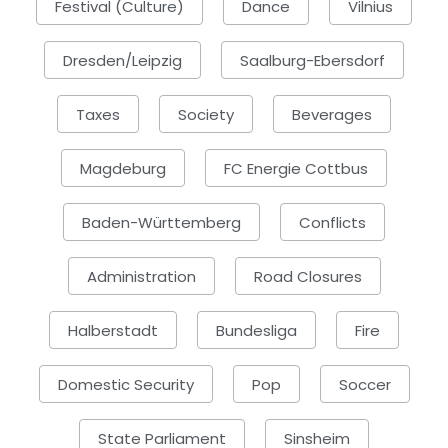
Festival (Culture)
Dance
Vilnius
Dresden/Leipzig
Saalburg-Ebersdorf
Taxes
Society
Beverages
Magdeburg
FC Energie Cottbus
Baden-Württemberg
Conflicts
Administration
Road Closures
Halberstadt
Bundesliga
Fire
Domestic Security
Pop
Soccer
State Parliament
Sinsheim