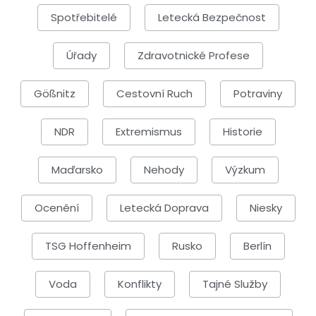
Spotřebitelé
Letecká Bezpečnost
Úřady
Zdravotnické Profese
Gößnitz
Cestovní Ruch
Potraviny
NDR
Extremismus
Historie
Maďarsko
Nehody
Výzkum
Ocenění
Letecká Doprava
Niesky
TSG Hoffenheim
Rusko
Berlín
Voda
Konflikty
Tajné Služby