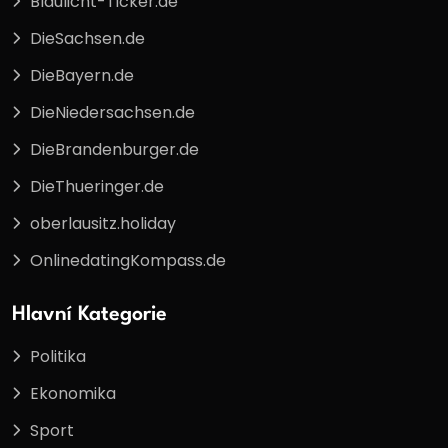
Blaulicht-Ticker.de
DieSachsen.de
DieBayern.de
DieNiedersachsen.de
DieBrandenburger.de
DieThueringer.de
oberlausitz.holiday
OnlinedatingKompass.de
Hlavní Kategorie
Politika
Ekonomika
Sport