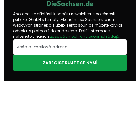
DieSachsen.de
Ano, chci se přihlásit k odběru newsletteru společnosti
publizer GmbH s tématy týkajícími se Sachsen, jejích
webových stránek a služeb. Tento souhlas můžete kdykoli
odvolat s platností do budoucna. Další informace
naleznete v našich
zásadách ochrany osobních údajů
.
ZAREGISTRUJTE SE NYNÍ