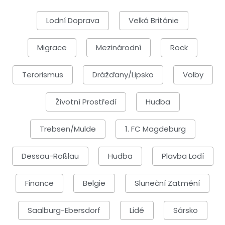
Lodní Doprava
Velká Británie
Migrace
Mezinárodní
Rock
Terorismus
Drážďany/Lipsko
Volby
Životní Prostředí
Hudba
Trebsen/Mulde
1. FC Magdeburg
Dessau-Roßlau
Hudba
Plavba Lodí
Finance
Belgie
Sluneční Zatmění
Saalburg-Ebersdorf
Lidé
Sársko