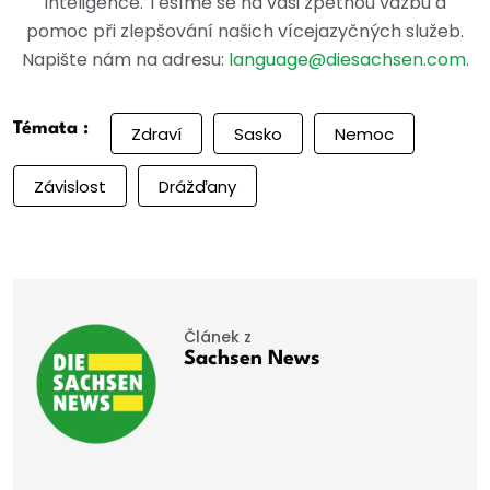
inteligence. Těšíme se na vaši zpětnou vazbu a
pomoc při zlepšování našich vícejazyčných služeb.
Napište nám na adresu:
language@diesachsen.com
.
Témata :
Zdraví
Sasko
Nemoc
Závislost
Drážďany
Článek z
Sachsen News