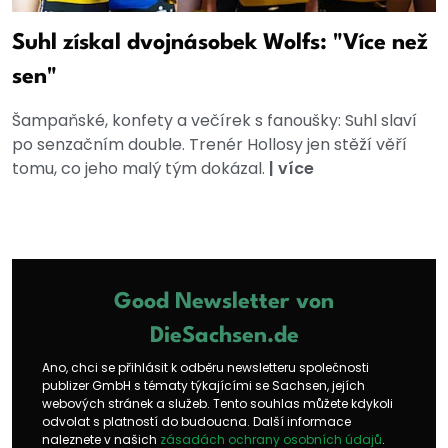
Suhl získal dvojnásobek Wolfs: "Více než
sen"
Šampaňské, konfety a večírek s fanoušky: Suhl slaví
po senzačním double. Trenér Hollosy jen stěží věří
tomu, co jeho malý tým dokázal.
|
více
Good Newsletter von
DieSachsen.de
Ano, chci se přihlásit k odběru newsletteru společnosti
publizer GmbH s tématy týkajícími se Sachsen, jejích
webových stránek a služeb. Tento souhlas můžete kdykoli
odvolat s platností do budoucna. Další informace
naleznete v našich
zásadách ochrany osobních údajů
.