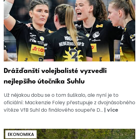
Drážďanští volejbalisté vyzvedli
nejlepšího útočníka Suhlu
Už nějakou dobu se o tom šuškalo, ale nyní je to
oficiální: Mackenzie Foley přestupuje z dvojnásobného
vítěze VfB Suhl do finálového soupeře D...
|
více
EKONOMIKA