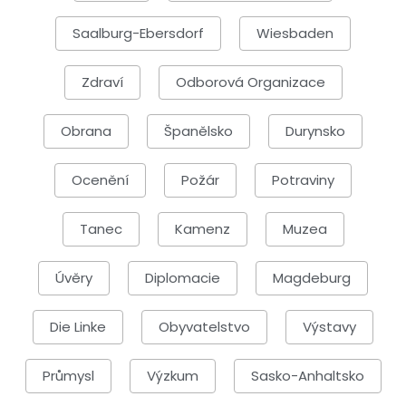
Saalburg-Ebersdorf
Wiesbaden
Zdraví
Odborová Organizace
Obrana
Španělsko
Durynsko
Ocenění
Požár
Potraviny
Tanec
Kamenz
Muzea
Úvěry
Diplomacie
Magdeburg
Die Linke
Obyvatelstvo
Výstavy
Průmysl
Výzkum
Sasko-Anhaltsko