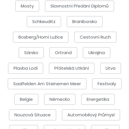
Mosty
Slavnostní Předání Diplomů
Schkeuditz
Braniborsko
Boxberg/Horní Lužice
Cestovní Ruch
Sársko
Ortrand
Ukrajina
Plavba Lodí
Přátelská Utkání
Litva
Saalfelden Am Steinernen Meer
Festivaly
Belgie
Německo
Energetika
Nouzová Situace
Automobilový Průmysl