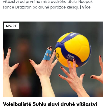
vítězství od prvního mistrovského titulu. Naopak
šance Drážďan po druhé porážce klesají.
|
více
SPORT
Volejbalisté Suhlu slaví druhé vítězství