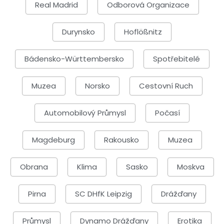
Real Madrid
Odborová Organizace
Durynsko
Hoflößnitz
Bádensko-Württembersko
Spotřebitelé
Muzea
Norsko
Cestovní Ruch
Automobilový Průmysl
Počasí
Magdeburg
Rakousko
Muzea
Obrana
Klima
Sasko
Moskva
Pirna
SC DHfK Leipzig
Drážďany
Průmysl
Dynamo Drážďany
Erotika