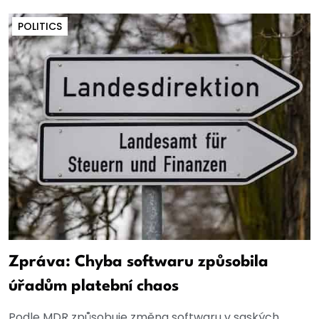
POLITICS
Zpráva: Chyba softwaru způsobila
úřadům platební chaos
Podle MDR způsobuje změna softwaru v saských