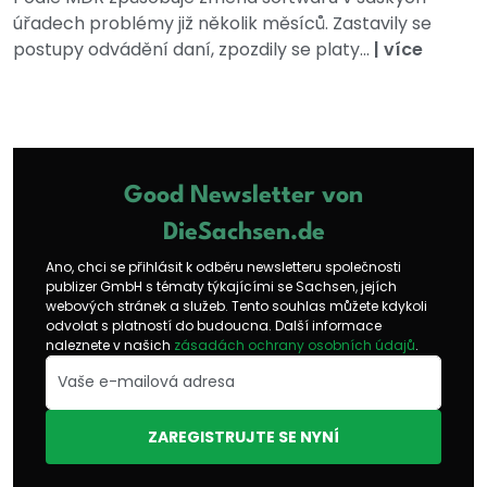
úřadech problémy již několik měsíců. Zastavily se
postupy odvádění daní, zpozdily se platy...
|
více
Good Newsletter von
DieSachsen.de
Ano, chci se přihlásit k odběru newsletteru společnosti
publizer GmbH s tématy týkajícími se Sachsen, jejích
webových stránek a služeb. Tento souhlas můžete kdykoli
odvolat s platností do budoucna. Další informace
naleznete v našich
zásadách ochrany osobních údajů
.
ZAREGISTRUJTE SE NYNÍ