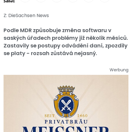
Sdílet:
Z: DieSachsen News
Podle MDR způsobuje změna softwaru v
saských úřadech problémy již několik měsíců.
Zastavily se postupy odvádění daní, zpozdily
se platy - rozsah zůstává nejasný.
Werbung