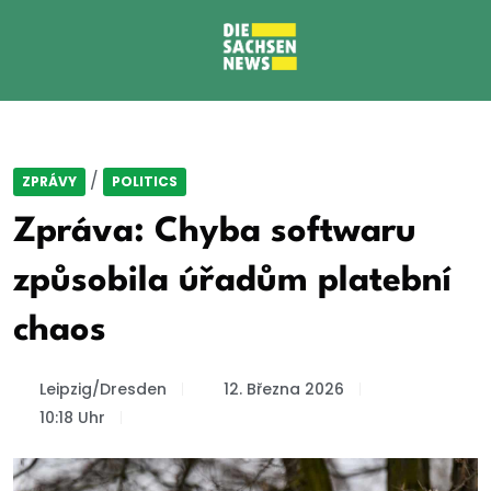
/
ZPRÁVY
POLITICS
Zpráva: Chyba softwaru
způsobila úřadům platební
chaos
Leipzig/Dresden
12. Března 2026
10:18 Uhr