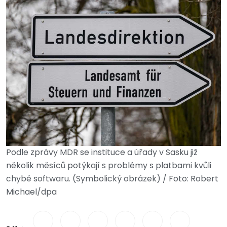
Podle zprávy MDR se instituce a úřady v Sasku již
několik měsíců potýkají s problémy s platbami kvůli
chybě softwaru. (Symbolický obrázek) / Foto: Robert
Michael/dpa