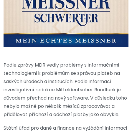
Podle zprávy MDR vedly problémy s informačními
technologiemi k problémům se správou plateb na
saských úřadech a institucích. Podle informací
investigativní redakce Mitteldeutscher Rundfunk je
důvodem přechod na nový software. V důsledku toho
nebylo možné po několik měsíců zpracovávat a
přidělovat příchozí a odchozí platby jako obvykle.
Státní úřad pro daně a finance na vyžádání informaci