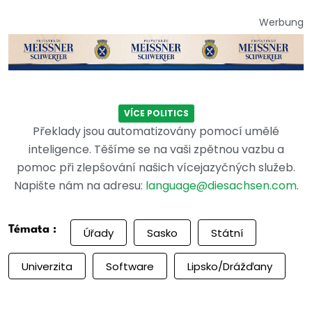
Werbung
VÍCE POLITICS
Překlady jsou automatizovány pomocí umělé
inteligence. Těšíme se na vaši zpětnou vazbu a
pomoc při zlepšování našich vícejazyčných služeb.
Napište nám na adresu:
language@diesachsen.com
.
Témata :
Úřady
Sasko
Státní
Univerzita
Software
Lipsko/Drážďany