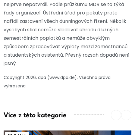
nejprve nepotvrdil. Podle průzkumu MDR se to týká
řady organizací: Ústřední úřad pro pokuty proto
nařídil zastavení všech dunningových řízení. Několik
vysokých škol nemůže sledovat úhradu dlužných
semestrálních poplatků a nemůže obvyklým
způsobem zpracovávat výplaty mezd zaměstnanců
a studentských asistentů. Přesný rozsah dopadů není
jasný.
Copyright 2026, dpa (www.dpa.de). Všechna práva
vyhrazena
Více z této kategorie