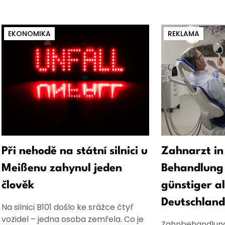
EKONOMIKA
REKLAMA
Při nehodě na státní silnici u
Zahnarzt in
Meißenu zahynul jeden
Behandlung 
člověk
günstiger al
Deutschland
Na silnici B101 došlo ke srážce čtyř
vozidel – jedna osoba zemřela. Co je
Zahnbehandlung