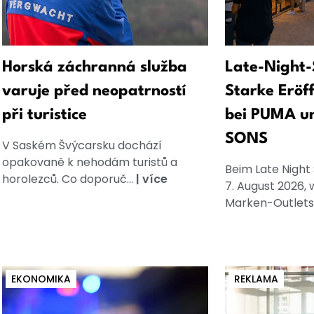
Horská záchranná služba
Late-Night-
varuje před neopatrností
Starke Eröf
při turistice
bei PUMA u
SONS
V Saském Švýcarsku dochází
opakovaně k nehodám turistů a
Beim Late Night
horolezců. Co doporuč...
|
více
7. August 2026, 
Marken-Outlets
EKONOMIKA
REKLAMA