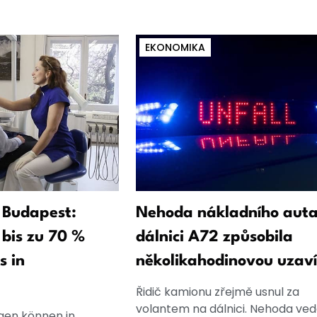
EKONOMIKA
 Budapest:
Nehoda nákladního auta
bis zu 70 %
dálnici A72 způsobila
s in
několikahodinovou uzav
Řidič kamionu zřejmě usnul za
volantem na dálnici. Nehoda ved
en können in