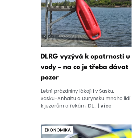
DLRG vyzývá k opatrnosti u
vody – na co je třeba dávat
pozor
Letní prázdniny lákají i v Sasku,
Sasku-Anhaltu a Durynsku mnoho lidí
k jezerům a řekám. DL...
|
více
EKONOMIKA