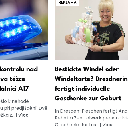
REKLAMA
l kontrolu nad
Bestickte Windel oder
dva těžce
Windeltorte? Dresdnerin
álnici A17
fertigt individuelle
Geschenke zur Geburt
ošlo k nehodě
 při předjíždění. Dvě
In Dresden-Pieschen fertigt And
žká z...
|
více
Rehn im Zentralwerk personalisi
Geschenke für fris...
|
více