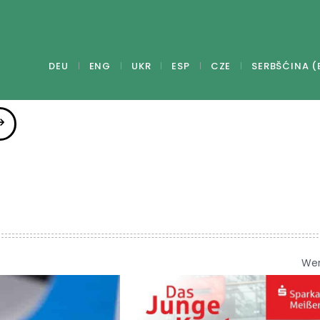
DEU
ENG
UKR
ESP
CZE
SERBŠĆINA (
We