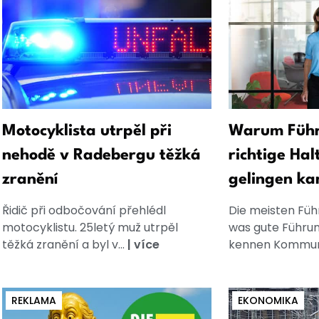
Motocyklista utrpěl při
Warum Führ
nehodě v Radebergu těžká
richtige Hal
zranění
gelingen ka
Řidič při odbočování přehlédl
Die meisten Füh
motocyklistu. 25letý muž utrpěl
was gute Führun
těžká zranění a byl v...
|
více
kennen Kommuni
REKLAMA
EKONOMIKA