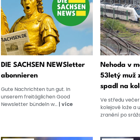
DIE SACHSEN NEWSletter
Nehoda v mě
abonnieren
53letý muž z
spadl na kol
Gute Nachrichten tun gut. In
unserem freitäglichen Good
Ve středu večer
Newsletter bündeln w...
|
více
kolejové lože a u
zranění po srážc