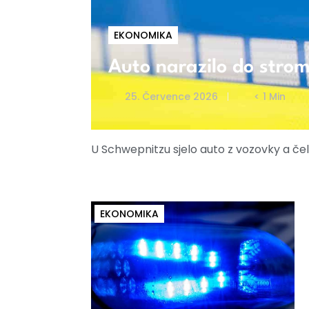
EKONOMIKA
Auto narazilo do strom
25. Července 2026
< 1 Min
U Schwepnitzu sjelo auto z vozovky a če
EKONOMIKA