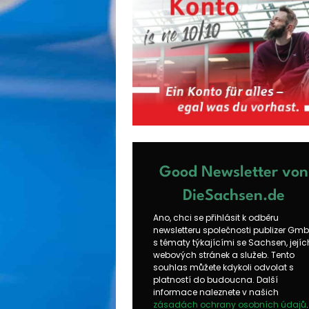
Good Newsletter von
DieSachsen.de
Ano, chci se přihlásit k odběru
newsletteru společnosti publizer Gm
s tématy týkajícími se Sachsen, jejíc
webových stránek a služeb. Tento
souhlas můžete kdykoli odvolat s
platností do budoucna. Další
informace naleznete v našich
zásadách ochrany osobních údajů
.