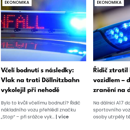
EKONOMIKA
EKONOMIKA
Včelí bodnutí s následky:
Řidič ztrati
Vlak na trati Döllnitzbahn
vozidlem – 
vykolejil při nehodě
zranění na d
Bylo to kvůli včelímu bodnutí? Řidič
Na dálnici A17 d
nákladního vozu přehlédl značku
sportovního vozu
„Stop“ – při srážce vyk...
|
více
osoby utrpěly tě