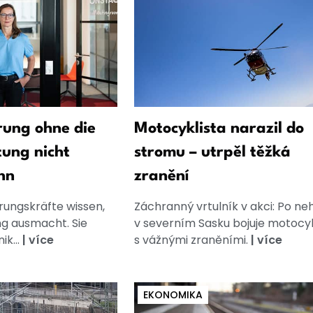
ung ohne die
Motocyklista narazil do
tung nicht
stromu – utrpěl těžká
nn
zranění
rungskräfte wissen,
Záchranný vrtulník v akci: Po n
g ausmacht. Sie
v severním Sasku bojuje motocyk
k...
|
více
s vážnými zraněními.
|
více
EKONOMIKA