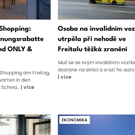
Shopping:
Osoba na invalidním voz
fnungsrabatte
utrpěla při nehodě ve
nd ONLY &
Freitalu těžká zranění
Muž se se svým invalidním vozí
dostane na silnici a srazí ho auto
 Shopping am Freitag,
|
více
warten in den
 Schwa...
|
více
EKONOMIKA