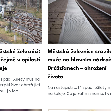
stské železnici:
Městská železnice srazil
řejmě v opilosti
muže na hlavním nádraž
eje
Drážďanech – ohrožení
života
 spadl 53letý muž na
trpěl život ohrožující
Na nástupišti č. 14 spadl 53letý 
e...
|
více
na koleje. Co je zatím známo.
|
v