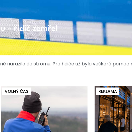
u – řidič zemřel
lně narazilo do stromu. Pro řidiče už byla veškerá pomoc
VOLNÝ ČAS
REKLAMA