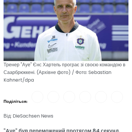
Тренер "Ауе" Єнс Хартель програє зі своєю командою в
Саарбрюккені. (Архівне фото) / Фото: Sebastian
Kahnert/dpa
Поділіться:
Від: DieSachsen News
"Ауе" був переможений протягом 84 секунд.