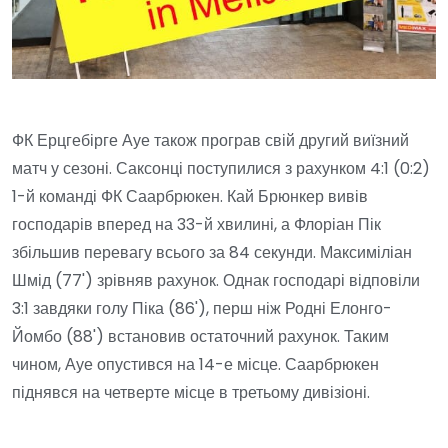
ФК Ерцгебірге Ауе також програв свій другий виїзний
матч у сезоні. Саксонці поступилися з рахунком 4:1 (0:2)
1-й команді ФК Саарбрюкен. Кай Брюнкер вивів
господарів вперед на 33-й хвилині, а Флоріан Пік
збільшив перевагу всього за 84 секунди. Максиміліан
Шмід (77') зрівняв рахунок. Однак господарі відповіли
3:1 завдяки голу Піка (86'), перш ніж Родні Елонго-
Йомбо (88') встановив остаточний рахунок. Таким
чином, Ауе опустився на 14-е місце. Саарбрюкен
піднявся на четверте місце в третьому дивізіоні.