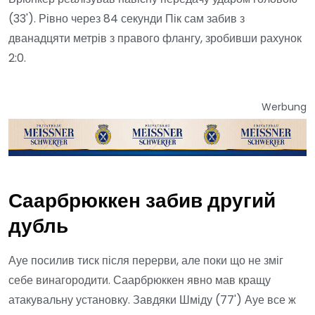
(33'). Рівно через 84 секунди Пік сам забив з
дванадцяти метрів з правого флангу, зробивши рахунок
2:0.
Werbung
Саарбрюккен забив другий
дубль
Ауе посилив тиск після перерви, але поки що не зміг
себе винагородити. Саарбрюккен явно мав кращу
атакувальну установку. Завдяки Шміду (77') Ауе все ж