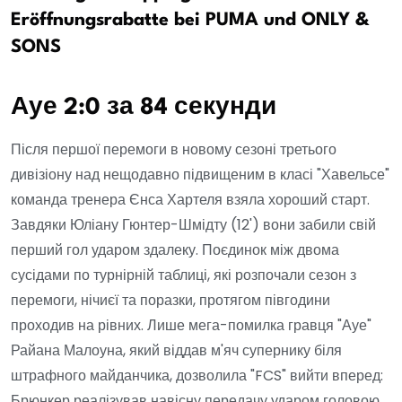
Eröffnungsrabatte bei PUMA und ONLY &
SONS
Ауе 2:0 за 84 секунди
Після першої перемоги в новому сезоні третього
дивізіону над нещодавно підвищеним в класі "Хавельсе"
команда тренера Єнса Хартеля взяла хороший старт.
Завдяки Юліану Гюнтер-Шмідту (12') вони забили свій
перший гол ударом здалеку. Поєдинок між двома
сусідами по турнірній таблиці, які розпочали сезон з
перемоги, нічиєї та поразки, протягом півгодини
проходив на рівних. Лише мега-помилка гравця "Ауе"
Райана Малоуна, який віддав м'яч супернику біля
штрафного майданчика, дозволила "FCS" вийти вперед:
Брюнкер реалізував навісну передачу ударом головою