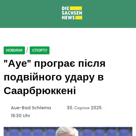
/
НОВИНИ
СПОРТУ
"Ауе" програє після
подвійного удару в
Саарбрюккені
Aue-Bad Schlema
30. Серпня 2025
16:30 Uhr