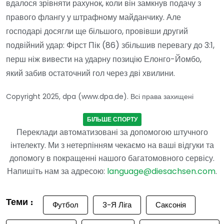
вдалося зрівняти рахунок, коли він замкнув подачу з
правого флангу у штрафному майданчику. Але
господарі досягли ще більшого, провівши другий
подвійний удар: Фірст Пік (86) збільшив перевагу до 3:1,
перш ніж вивести на ударну позицію Елонго-Йомбо,
який забив остаточний гол через дві хвилини.
Copyright 2025, dpa (www.dpa.de). Всі права захищені
БІЛЬШЕ СПОРТУ
Переклади автоматизовані за допомогою штучного
інтелекту. Ми з нетерпінням чекаємо на ваші відгуки та
допомогу в покращенні нашого багатомовного сервісу.
Напишіть нам за адресою:
language@diesachsen.com
.
Теми :
Футбол
3-Я Ліга
Саксонія