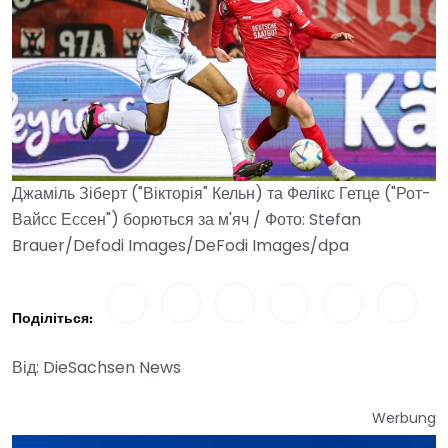
Джаміль Зіберт ("Вікторія" Кельн) та Фелікс Гетце ("Рот-
Вайсс Ессен") борються за м'яч / Фото: Stefan
Brauer/Defodi Images/DeFodi Images/dpa
Поділіться:
Від: DieSachsen News
Werbung