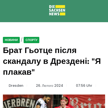
/
НОВИНИ
СПОРТУ
Брат Гьотце після
скандалу в Дрездені: "Я
плакав"
Dresden
26. Лютого 2024
07:56 Uhr