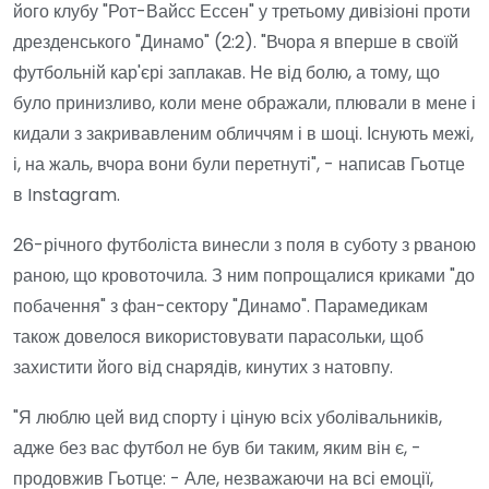
його клубу "Рот-Вайсс Ессен" у третьому дивізіоні проти
дрезденського "Динамо" (2:2). "Вчора я вперше в своїй
футбольній кар'єрі заплакав. Не від болю, а тому, що
було принизливо, коли мене ображали, плювали в мене і
кидали з закривавленим обличчям і в шоці. Існують межі,
і, на жаль, вчора вони були перетнуті", - написав Гьотце
в Instagram.
26-річного футболіста винесли з поля в суботу з рваною
раною, що кровоточила. З ним попрощалися криками "до
побачення" з фан-сектору "Динамо". Парамедикам
також довелося використовувати парасольки, щоб
захистити його від снарядів, кинутих з натовпу.
"Я люблю цей вид спорту і ціную всіх уболівальників,
адже без вас футбол не був би таким, яким він є, -
продовжив Гьотце: - Але, незважаючи на всі емоції,