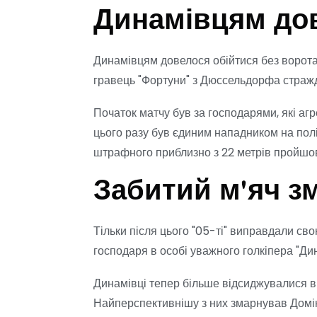
Динамівцям дов
Динамівцям довелося обійтися без ворота
гравець "Фортуни" з Дюссельдорфа стражда
Початок матчу був за господарями, які агр
цього разу був єдиним нападником на полі.
штрафного приблизно з 22 метрів пройшовс
Забитий м'яч з
Тільки після цього "05-ті" виправдали св
господаря в особі уважного голкіпера "Д
Динамівці тепер більше відсиджувалися в
Найперспективнішу з них змарнував Доміні