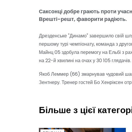
Саксонці добре грають проти учасни
Врешті-решт, фаворити радіють.
Дрезденське "Динамо" завершило свій шля
першому турі чемпіонату, команда з другог
Майнц 05 здобула перемогу на Ельбі з раху
на 22-й хвилині на очах у 30 105 глядачів.
Якоб Леммер (66) змарнував чудовий шанс
Зентнеру. Тренер гостей Бо Хенріксен отр
Більше з цієї категорі