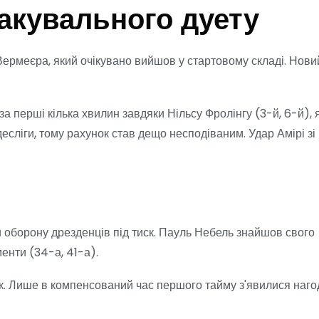
акувального дуету
Вермеєра, який очікувано вийшов у стартовому складі. Нови
за перші кілька хвилин завдяки Нільсу Фролінгу (3-й, 6-й), 
десліги, тому рахунок став дещо несподіваним. Удар Амірі зі
и оборону дрезденців під тиск. Пауль Небель знайшов свого
енти (34-а, 41-а).
к. Лише в компенсований час першого тайму з'явилися наго