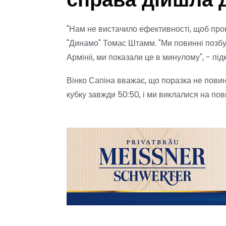
справа дійшла д
"Нам не вистачило ефективності, щоб прог
"Динамо" Томас Штамм. "Ми повинні позбут
Армініі, ми показали це в минулому", - пі
Вінко Сапіна вважає, що поразка не повинн
кубку завжди 50:50, і ми виклалися на повн