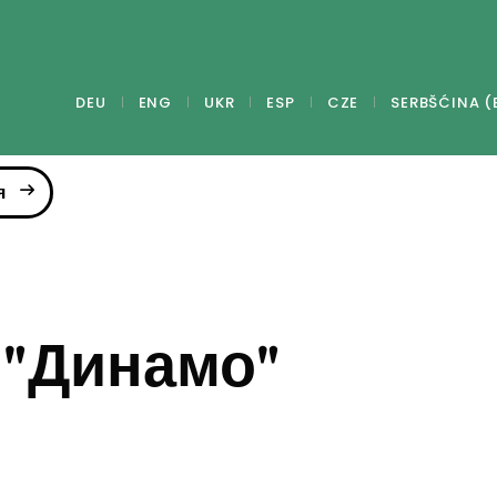
DEU
ENG
UKR
ESP
CZE
SERBŠĆINA (
я
 "Динамо"