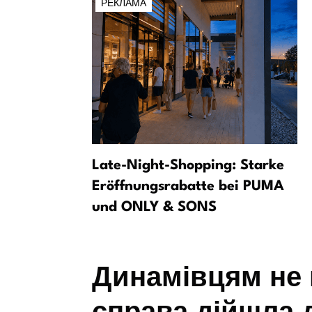
РЕКЛАМА
рездена
Late-Night-Shopping: Starke
ву в
Eröffnungsrabatte bei PUMA
 за
und ONLY & SONS
иття»
Динамівцям не 