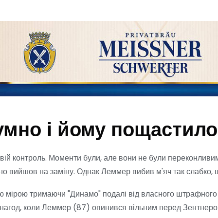
умно і йому пощастило
свій контроль. Моменти були, але вони не були переконливи
о вийшов на заміну. Однак Леммер вибив м'яч так слабко, 
ою мірою тримаючи "Динамо" подалі від власного штрафного 
а нагод, коли Леммер (87) опинився вільним перед Зентнером