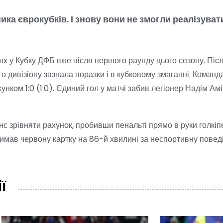
ка єврокубків. І знову вони не змогли реалізуват
х у Кубку ДФБ вже після першого раунду цього сезону. Післ
о дивізіону зазнала поразки і в кубковому змаганні. Команда
нком 1:0 (1:0). Єдиний гол у матчі забив легіонер Надім Ам
 зрівняти рахунок, пробивши пенальті прямо в руки голкіп
имав червону картку на 86-й хвилині за неспортивну поведі
ї