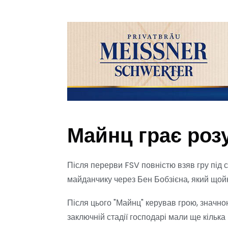
Майнц грає роз
Після перерви FSV повністю взяв гру під 
майданчику через Бен Бобзієна, який щойн
Після цього "Майнц" керував грою, значн
заключній стадії господарі мали ще кільк