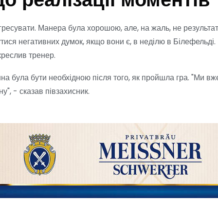
о реалізації моментів
ресувати. Манера була хорошою, але, на жаль, не результат
ися негативних думок, якщо вони є, в неділю в Білефельді.
дкреслив тренер.
а була бути необхідною після того, як пройшла гра. "Ми вже
у", - сказав півзахисник.