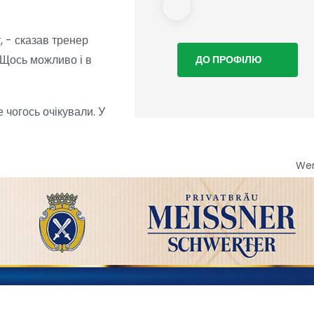
, - сказав тренер
 Щось можливо і в
ДО ПРОФІЛЮ
 чогось очікували. У
We