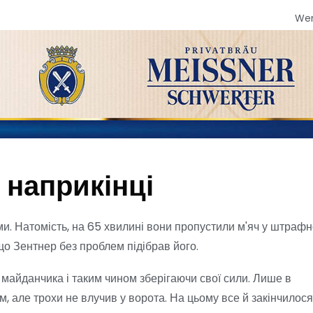
We
 наприкінці
ми. Натомість, на 65 хвилині вони пропустили м'яч у штраф
що Зентнер без проблем підібрав його.
майданчика і таким чином зберігаючи свої сили. Лише в
, але трохи не влучив у ворота. На цьому все й закінчилося