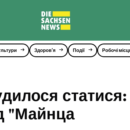
ультури
Здоров'я
Події
Робочі місц
удилося статися:
д "Майнца