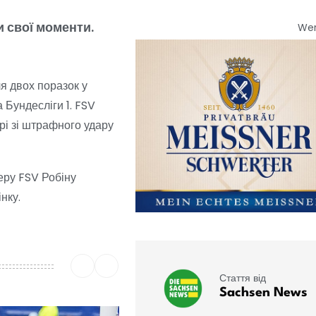
и свої моменти.
We
я двох поразок у
 Бундесліги 1. FSV
ірі зі штрафного удару
еру FSV Робіну
нку.
Стаття від
Sachsen News