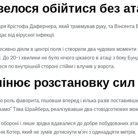
елося обійтися без ат
ря Крістофа Дафернера, який травмував руку, та Вінсента 
є від вірусної інфекції.
есивно діяли в центрі поля і створили два чудових моменти 
 До 20-ї хвилини не було нічого цікавого в атаці з боку Бун
я по внутрішній стороні стійки і влучив у ворота.
мінює розстановку сил
ою роль фаворита, пішовши вперед і кілька разів поставивш
инамо" Тіма Шрайбера, реалізувавши два стовідсоткових мом
 обороні і лише зрідка вдавалися до добре побудованих ата
к Котер, який не зумів дотиснути м'яч з одинадцяти метрів.