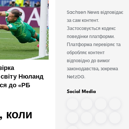
Sachsen News відповідає
за сам контент.
Застосовується кодекс
поведінки платформи.
Платформа перевіряє та
обробляє контент
відповідно до вимог
законодавства, зокрема
зірка
Воротар «РБ Лейпциг»
NetzDG.
 світу Нюланд
Гулачі переходить до
ся до «РБ
«Вільярреала»
Social Media
, коли