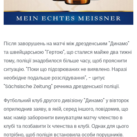
Після заворушень на матчі між дрезденським "Динамо"
та швейцарською "Гертою", що сталися майже два тижні
тому, поліції знадобилося більше часу, щоб прояснити
ситуацію. "Поки що підозрюваних не виявлено. Наразі
необхідне подальше розслідування", - цитує
"Sächsische Zeitung" речника дрезденської поліції.
Футбольний клуб другого дивізіону "Динамо" у вівторок
оприлюднив заяву, в якій, серед іншого, повідомив, що
має намір заборонити винуватцям матчу членство в
клубі та позбавити їх членства в клубі. Однак для цього
потрібно, щоб поліція встановила особи порушників.