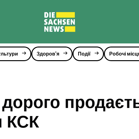
ультури
Здоров'я
Події
Робочі місц
 дорого продаєт
и КСК