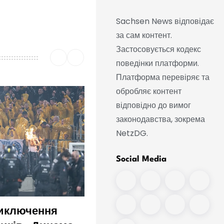
Sachsen News відповідає
за сам контент.
Застосовується кодекс
поведінки платформи.
Платформа перевіряє та
обробляє контент
відповідно до вимог
законодавства, зокрема
NetzDG.
Social Media
виключення
Тому Клозе сподіваєть