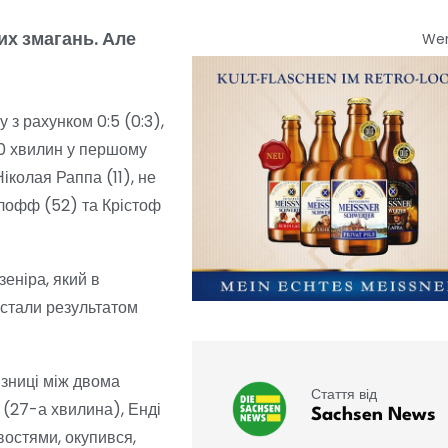
их змагань. Але
We
з рахунком 0:5 (0:3),
 20 хвилин у першому
іколая Раппа (11), не
глофф (52) та Крістоф
еніра, який в
 стали результатом
ізниці між двома
Стаття від
 (27-а хвилина), Енді
Sachsen News
востями, окупився,