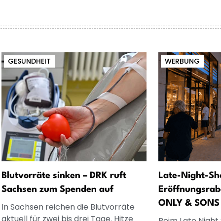
GESUNDHEIT
WERBUNG
Blutvorräte sinken – DRK ruft
Late-Night-Sh
Sachsen zum Spenden auf
Eröffnungsrab
ONLY & SONS
In Sachsen reichen die Blutvorräte
aktuell für zwei bis drei Tage. Hitze
Beim Late Night