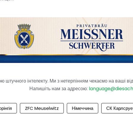
 штучного інтелекту. Ми з нетерпінням чекаємо на ваші від
Напишіть нам за адресою:
language@diesac
рінгія
ZFC Meuselwitz
Німеччина
СК Карлсруе