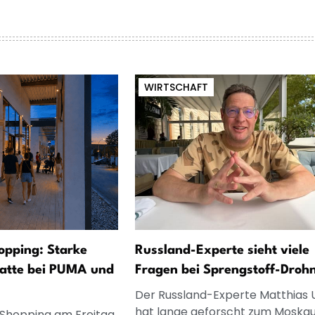
WIRTSCHAFT
opping: Starke
Russland-Experte sieht viele
atte bei PUMA und
Fragen bei Sprengstoff-Droh
Der Russland-Experte Matthias 
hat lange geforscht zum Moska
 Shopping am Freitag,