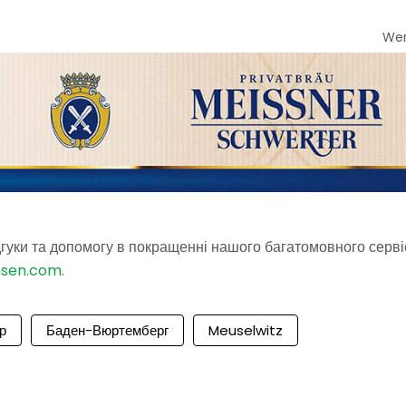
We
гуки та допомогу в покращенні нашого багатомовного серві
hsen.com
.
р
Баден-Вюртемберг
Meuselwitz