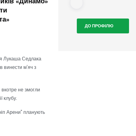
иків «Динамо»
що в клубі «буде гамір
оти
та»
ДО ПРОФІЛЮ
ря Лукаша Седлака
в винести м'яч з
і вкотре не змогли
ї клубу.
чіп Арени" планують