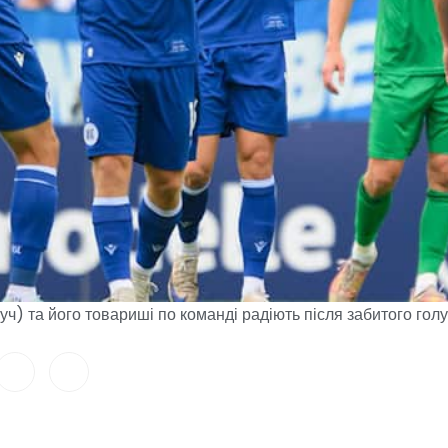
уч) та його товариші по команді радіють після забитого гол