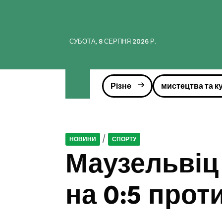
СУБОТА, 8 СЕРПНЯ 2026 Р.
Різне
мистецтва та к
/
НОВИНИ
СПОРТУ
Маузельвіц
на 0:5 прот