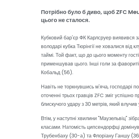
Потрібно було б диво, щоб ZFC Meu
цього не сталося.
Кубковий бар'єр ФК Карлсруер виявився з
володарі кубка Тюрінгії не ховалися від к
таймі. Той факт, що до цього моменту гост
применшував цього. Інші голи за фавориті
Кобальд (56).
Навіть не торкнувшись м'яча, господарі п
оточенні трьох гравців ZFC зміг успішно 
блискучого удару з 30 метрів, який влучи
Втім, у наступні хвилини "Маузельвіц" зіб
класами. Натомість ципсендорфці домінува
Трубенбаху (30-а) та Флоріану Ганшу (36