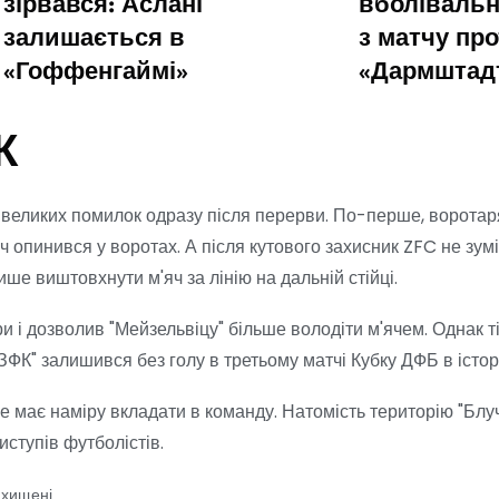
зірвався: Аслані
вболівальн
залишається в
з матчу пр
«Гоффенгаймі»
«Дармштад
К
х великих помилок одразу після перерви. По-перше, ворота
яч опинився у воротах. А після кутового захисник ZFC не зумі
ше виштовхнути м'яч за лінію на дальній стійці.
и і дозволив "Мейзельвіцу" більше володіти м'ячем. Однак т
ЗФК" залишився без голу в третьому матчі Кубку ДФБ в історі
е має наміру вкладати в команду. Натомість територію "Блу
иступів футболістів.
ахищені