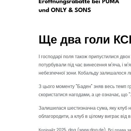
іоманде до
Eröffnungsrabatte bei PUMA
я
und ONLY & SONS
Ще два голи КС
І господарі поля також припустилися дво
потурбували під час винесення м'яча, і м'
небезпечної зони. Кобальду залишалося ли
З цього моменту "Баден" зняв весь темп гр
скористатися нагодами, а це означає, що "
Залишилася шестизначна сума, яку клуб н
облагородити, а клуб в цілому виграє від в
Копірайт 2025, dpa (www.dpa.de). Всі права з