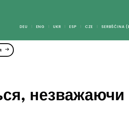
DEU
ENG
UKR
ESP
CZE
SERBŠĆINA (
я
ься, незважаючи