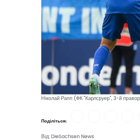
Ніколай Рапп (ФК "Карлсруер", 3-й правор
Поділіться:
Від: DieSachsen News