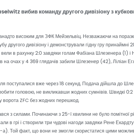
selwitz вибив команду другого дивізіону з кубков
анадто високим для ЗФК Мейзельвіц. Незважаючи на поразку 
лубу другого дивізіону і демонстрували гідну гру принаймні
і вели в рахунку 2:0 завдяки голам Фабіана Шлезенера (1) і Н
в на очах у 4 369 глядачів забили Шлезенер (42), Ліліан Е
оля поступалися вже через 18 секунд. Подача дійшла до Шлез
пробити головою, не викликавши жодних сумнівів. Швидкі 0:2
в у ворота ZFC без жодних перешкод.
рався з силами. Починаючи з 25-ї хвилини не було помітної р
ли в грі і створили три чудові нагоди завдяки Рене Екардту
-а). Той факт, що вони не змогли скористатися цими можли