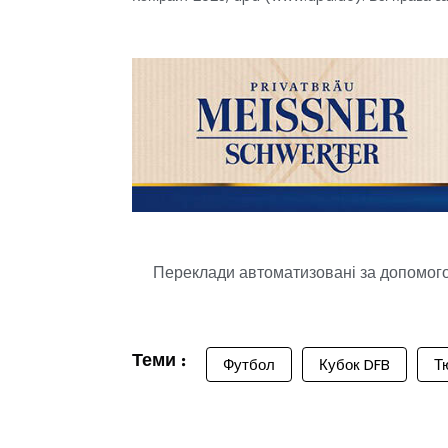
Переклади автоматизовані за допомогою
Теми :
Футбол
Кубок DFB
Тю