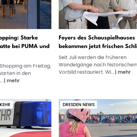
opping: Starke
Foyers des Schauspielhauses
atte bei PUMA und
bekommen jetzt frischen Schli
Seit Juli werden die früheren
Wandelgänge nach historische
 Shopping am Freitag,
Vorbild restauriert. Wi...
|
mehr
warten in den
..
|
mehr
RKEHR
DRESDEN NEWS