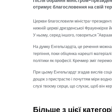
Після обрання міністром-президен
отримує благословення на свій тер
Церкви благословили міністра-президента
нижній церкві дрезденської Фрауенкірхе й
У ньому, серед іншого, говориться "Авраам
На думку Енгельгардта, це речення можна
терпіння, поки обіцянка нарешті матеріал
політики як професії. Кречмер зміг перемо
При цьому Енгельгардт згадав вислів соці
дощок з пристрастю і почуттям міри водно
слузі твоєму серце, що слухає, щоб він кер
Більше з цієї категорі