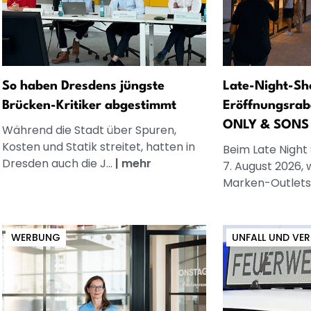
So haben Dresdens jüngste
Late-Night-Sh
Brücken-Kritiker abgestimmt
Eröffnungsrab
ONLY & SONS
Während die Stadt über Spuren,
Kosten und Statik streitet, hatten in
Beim Late Night
Dresden auch die J...
|
mehr
7. August 2026, 
Marken-Outlets.
WERBUNG
UNFALL UND VE