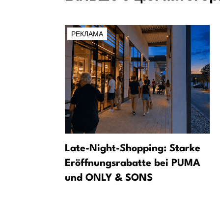
РЕКЛАМА
е — як
Late-Night-Shopping: Starke
асть у
Eröffnungsrabatte bei PUMA
ампанії
und ONLY & SONS