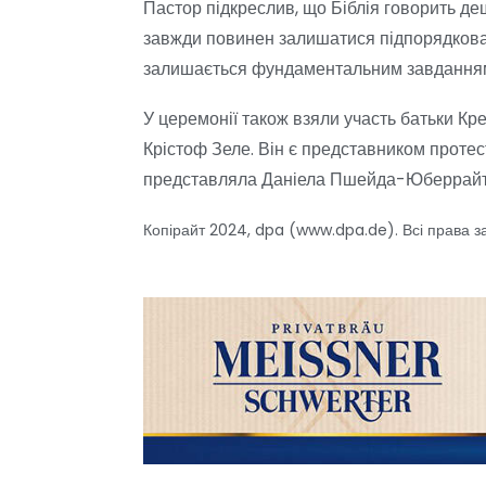
Пастор підкреслив, що Біблія говорить де
завжди повинен залишатися підпорядкова
залишається фундаментальним завданням 
У церемонії також взяли участь батьки К
Крістоф Зеле. Він є представником протес
представляла Даніела Пшейда-Юберрайтер
Копірайт 2024, dpa (www.dpa.de). Всі права з