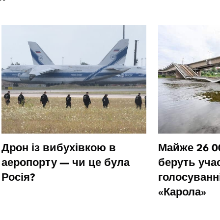
Дрон із вибухівкою в
Майже 26 0
аеропорту — чи це була
беруть уча
Росія?
голосуванн
«Карола»