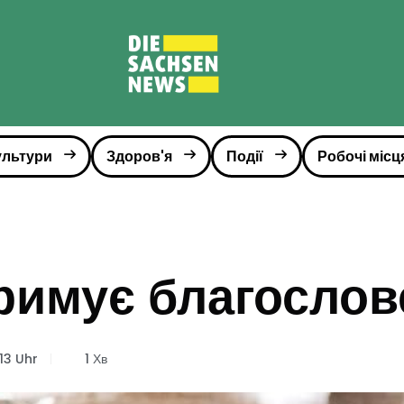
ультури
Здоров'я
Події
Робочі місц
римує благослов
:13 Uhr
1 Хв