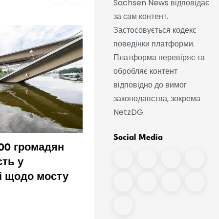
Sachsen News відповідає
за сам контент.
Застосовується кодекс
поведінки платформи.
Платформа перевіряє та
обробляє контент
відповідно до вимог
законодавства, зокрема
NetzDG.
Social Media
00 громадян
Фон Ангерн: Міграція м
сть у
велике значення для
і щодо мосту
Саксонії-Ангальт