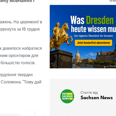
ину мовчання і
We
ажень. На церемонії в
ррнхута за 18 грудня.
ож довелося набратися
рним орієнтиром для
більшістю голосів.
вердління твердих
я Соломона. "Тому дай
Стаття від
Sachsen News