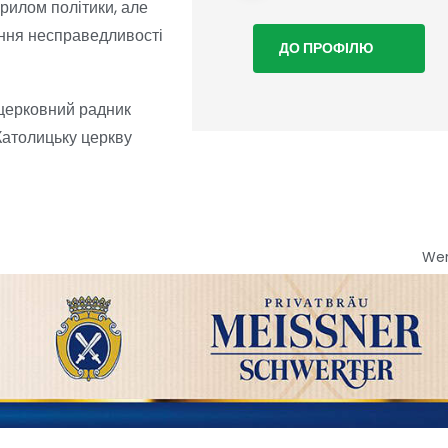
ірилом політики, але
яння несправедливості
ДО ПРОФІЛЮ
 церковний радник
Католицьку церкву
We