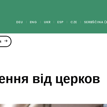
DEU
ENG
UKR
ESP
CZE
SERBŠĆINA (
я
ення від церков