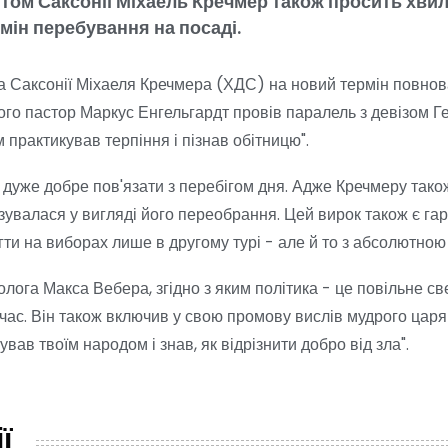
том Саксонії Міхаель Кречмер також просить хвил
мін перебування на посаді.
 Саксонії Міхаеля Кречмера (ХДС) на новий термін повнов
ого пастор Маркус Енгельгардт провів паралель з девізом Ге
 практикував терпіння і пізнав обітницю".
 дуже добре пов'язати з перебігом дня. Адже Кречмеру так
ізувалася у вигляді його переобрання. Цей вирок також є га
гти на виборах лише в другому турі - але й то з абсолютною 
олога Макса Вебера, згідно з яким політика - це повільне с
час. Він також включив у свою промову вислів мудрого цар
ував твоїм народом і знав, як відрізнити добро від зла".
ї