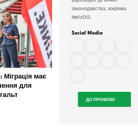
законодавства, зокрема
NetzDG.
Social Media
: Міграція має
Що ми знаємо про
чення для
інцидент в аеропорту
нгальт
Лейпцига
ДО ПРОФІЛЮ