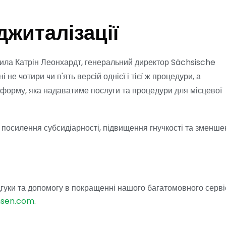
джиталізації
начила Катрін Леонхардт, генеральний директор Sächsische
е чотири чи п'ять версій однієї і тієї ж процедури, а
тформу, яка надаватиме послуги та процедури для місцевої
о посилення субсидіарності, підвищення гнучкості та зменш
гуки та допомогу в покращенні нашого багатомовного серві
hsen.com
.