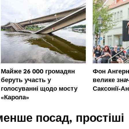
Майже 26 000 громадян
Фон Ангерн
беруть участь у
велике зна
голосуванні щодо мосту
Саксонії-А
«Карола»
менше посад, простіші