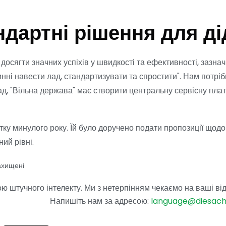
ндартні рішення для ді
е досягти значних успіхів у швидкості та ефективності, заз
і навести лад, стандартизувати та спростити". Нам потрібні н
ад, "Вільна держава" має створити центральну сервісну пла
тку минулого року. Їй було доручено подати пропозиції щод
ий рівні.
ахищені
 штучного інтелекту. Ми з нетерпінням чекаємо на ваші від
Напишіть нам за адресою:
language@diesac