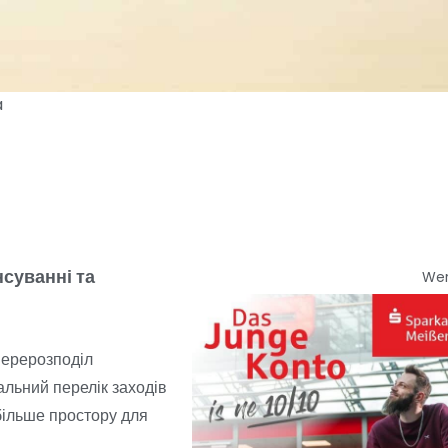
a
нсуванні та
We
перерозподіл
альний перелік заходів
 більше простору для