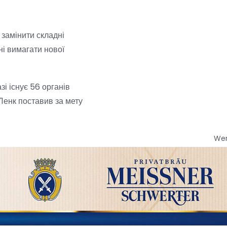
 замінити складні
ні вимагати нової
і існує 56 органів
 Ленк поставив за мету
We