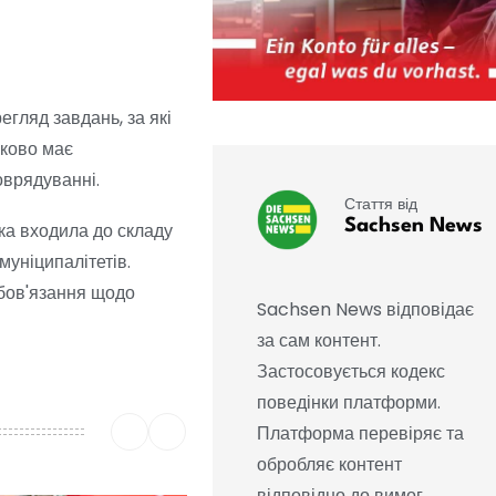
гляд завдань, за які
зково має
оврядуванні.
Стаття від
Sachsen News
яка входила до складу
 муніципалітетів.
обов'язання щодо
Sachsen News відповідає
за сам контент.
Застосовується кодекс
поведінки платформи.
Платформа перевіряє та
обробляє контент
відповідно до вимог