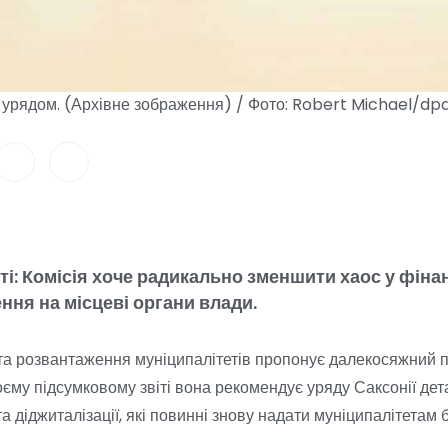
 урядом. (Архівне зображення) / Фото: Robert Michael/dp
і: Комісія хоче радикально зменшити хаос у фіна
ння на місцеві органи влади.
та розвантаження муніципалітетів пропонує далекосяжний 
оєму підсумковому звіті вона рекомендує уряду Саксонії дет
а діджиталізації, які повинні знову надати муніципалітетам