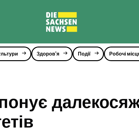
ультури
Здоров'я
Події
Робочі місц
опонує далекося
етів