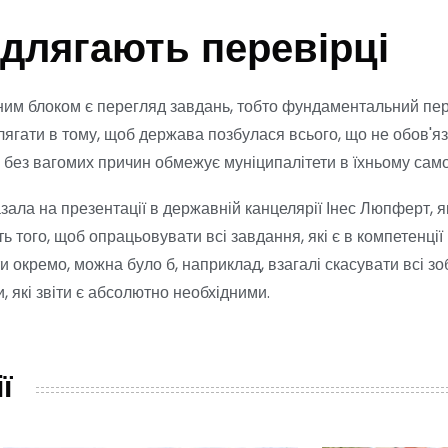
ідлягають перевірці
ним блоком є перегляд завдань, тобто фундаментальний пере
лягати в тому, щоб держава позбулася всього, що не обов'я
о без вагомих причин обмежує муніципалітети в їхньому сам
азала на презентації в державній канцелярії Інес Люпферт, 
сть того, щоб опрацьовувати всі завдання, які є в компетенції
и окремо, можна було б, наприклад, взагалі скасувати всі з
и, які звіти є абсолютно необхідними.
ї