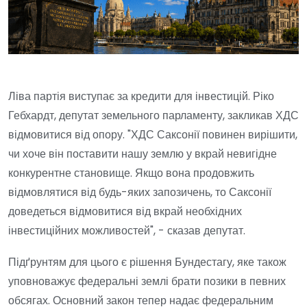
Ліва партія виступає за кредити для інвестицій. Ріко
Гебхардт, депутат земельного парламенту, закликав ХДС
відмовитися від опору. "ХДС Саксонії повинен вирішити,
чи хоче він поставити нашу землю у вкрай невигідне
конкурентне становище. Якщо вона продовжить
відмовлятися від будь-яких запозичень, то Саксонії
доведеться відмовитися від вкрай необхідних
інвестиційних можливостей", - сказав депутат.
Підґрунтям для цього є рішення Бундестагу, яке також
уповноважує федеральні землі брати позики в певних
обсягах. Основний закон тепер надає федеральним