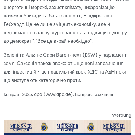
енергетичні мережі, захист клімату, цифровізацію,
пожежні бригади та багато іншого", - підкреслив
Гебхардт. Це не лише зміцнить економіку, але й
підтримає соціальну згуртованість та підвищить довіру
до демократії. "Все це вкрай необхідно".
Зелені та Альянс Сари Вагенкнехт (BSW) у парламенті
землі Саксонія також вважають, що нові запозичення
для інвестицій - це правильний крок. ХДС та АдН поки
що виступають категорично проти.
Копірайт 2025, dpa (www.dpa.de). Всі права захищені
Werbung