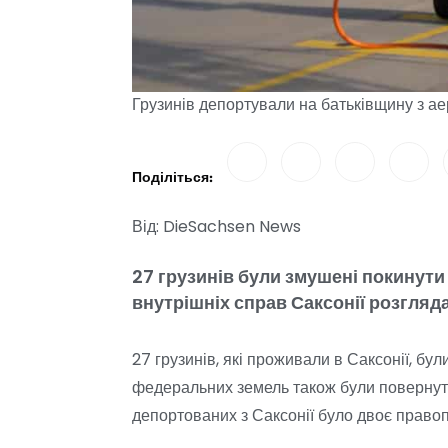
Грузинів депортували на батьківщину з а
Поділіться:
Від: DieSachsen News
27 грузинів були змушені покинути
внутрішніх справ Саксонії розгля
27 грузинів, які проживали в Саксонії, бу
федеральних земель також були повернуті 
депортованих з Саксонії було двоє правоп