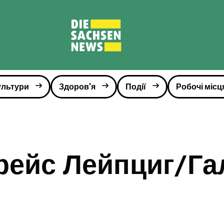
ультури
Здоров'я
Події
Робочі місц
рейс Лейпциг/Га