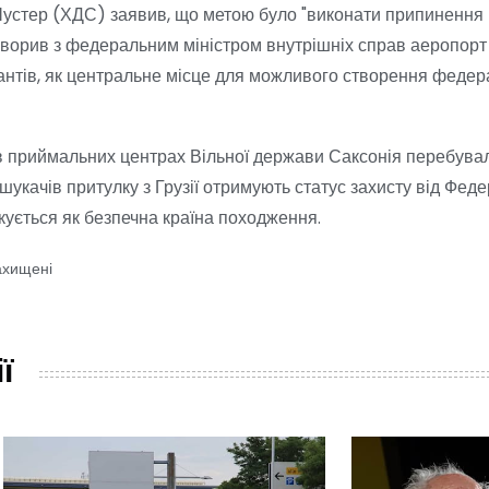
 Шустер (ХДС) заявив, що метою було "виконати припинення
бговорив з федеральним міністром внутрішніх справ аеропорт
нтів, як центральне місце для можливого створення федер
 в приймальних центрах Вільної держави Саксонія перебувал
а шукачів притулку з Грузії отримують статус захисту від Фед
фікується як безпечна країна походження.
ахищені
ї