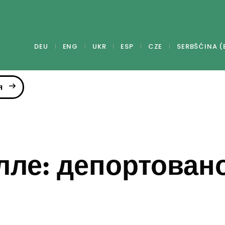
DEU
ENG
UKR
ESP
CZE
SERBŠĆINA (
я
лле: депортован