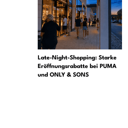
іод
Late-Night-Shopping: Starke
ставників
Eröffnungsrabatte bei PUMA
сій
und ONLY & SONS