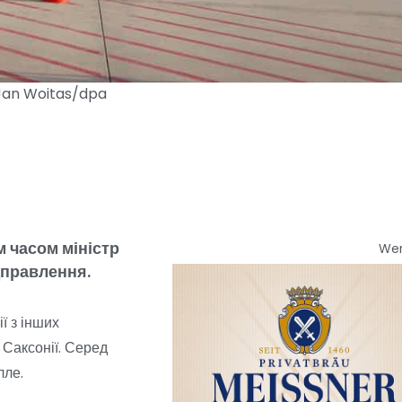
 Jan Woitas/dpa
м часом міністр
We
дправлення.
ї з інших
 Саксонії. Серед
лле.