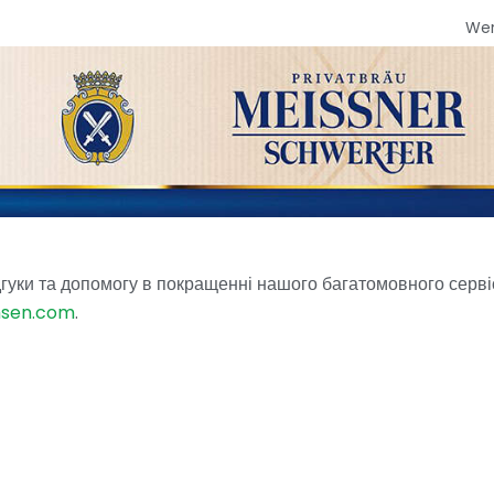
We
гуки та допомогу в покращенні нашого багатомовного серві
hsen.com
.