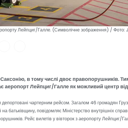
еропорту Лейпциг/Галле. (Символічне зображення) / Фото:
 Саксонію, в тому числі двоє правопорушників. Ти
дає аеропорт Лейпциг/Галле як можливий центр ві
ли депортовані чартерним рейсом. Загалом 46 громадян Грузі
на батьківщину, повідомляє Міністерство внутрішніх справ
орушників. Рейс вилетів у вівторок з аеропорту Лейпциг/Га