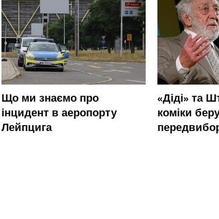
Що ми знаємо про
«Діді» та 
інцидент в аеропорту
коміки беру
Лейпцига
передвибор