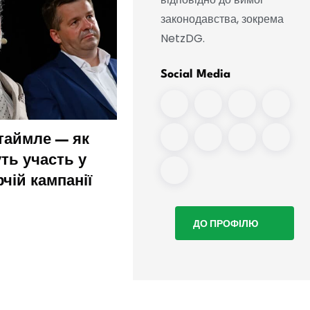
законодавства, зокрема
NetzDG.
Social Media
Штаймле — як
«Hochland Jugend» визн
ть участь у
ультраправою
чій кампанії
організацією
ДО ПРОФІЛЮ