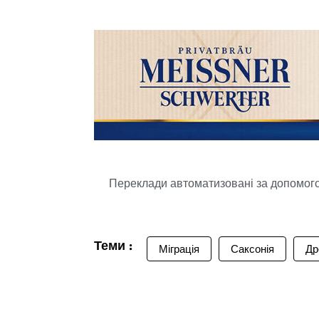
Переклади автоматизовані за допомогою
Теми :
Міграція
Саксонія
Др