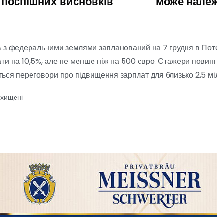
поспішних висновків
може належ
 з федеральними землями запланований на 7 грудня в Потс
и на 10,5%, але не менше ніж на 500 євро. Стажери повинн
уться переговори про підвищення зарплат для близько 2,5 мі
ахищені