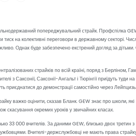
агальнодержавний попереджувальний страйк. Профспілка GE
ити тиск на колективні переговори в державному секторі. Чи
жливо. Однак буде забезпечено екстрений догляд за дітьми. 
нтралізованих страйків по всій країні, поряд з Берліном, Га
лі з Саксонії, Саксонії-Ангальт і Тюрінгії приїдуть туди на
уть приєднатися до демонстрації самостійно через Лейпцизьк
райку важко оцінити, сказав Бланк. GEW знає про школи, як
ож скасування окремих уроків у звичайних класах.
ько 33 000 вчителів. За даними GEW, близько двох третин з
лужбовцями. Вчителі-держслужбовці не мають права страйк