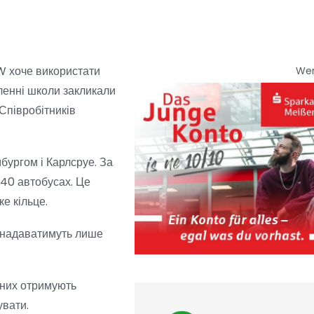
W хоче використати
We
сленні школи закликали
Співробітників
мбургом і Карлсруе. За
 40 автобусах. Це
е кільце.
і надаватимуть лише
 них отримують
увати.