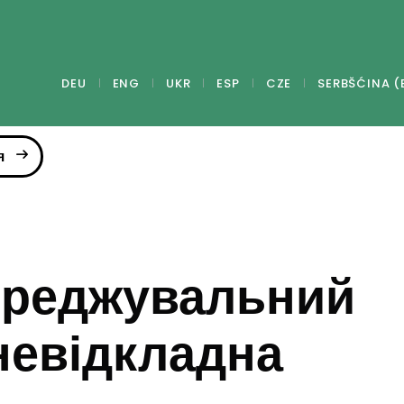
DEU
ENG
UKR
ESP
CZE
SERBŠĆINA (
я
ереджувальний
 невідкладна