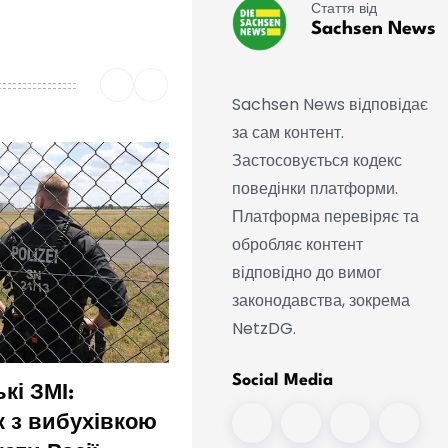
Стаття від
Sachsen News
Sachsen News відповідає
за сам контент.
Застосовується кодекс
поведінки платформи.
Платформа перевіряє та
обробляє контент
відповідно до вимог
законодавства, зокрема
NetzDG.
Social Media
кі ЗМІ:
Дрон із вибухівкою в
к з вибухівкою
аеропорту — чи це бул