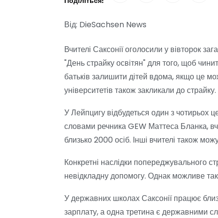
Поділіться:
Від: DieSachsen News
Вчителі Саксонії оголосили у вівторок з
"День страйку освітян" для того, щоб чин
батьків залишити дітей вдома, якщо це мо
університетів також закликали до страйку.
У Лейпцигу відбудеться один з чотирьох це
словами речника GEW Маттеса Бланка, вчите
близько 2000 осіб. Інші вчителі також мож
Конкретні наслідки попереджувального ст
невідкладну допомогу. Однак можливе так
У державних школах Саксонії працює близ
зарплату, а одна третина є державними с