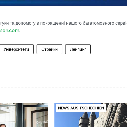
гуки та допомогу в покращенні нашого багатомовного серві
hsen.com
.
Університети
Страйки
Лейпциг
NEWS AUS TSCHECHIEN