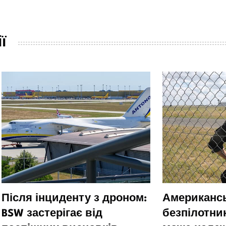
ї
Після інциденту з дроном:
Американсь
BSW застерігає від
безпілотни