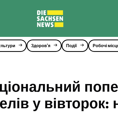
ультури
Здоров'я
Події
Робочі місц
ціональний поп
елів у вівторок: