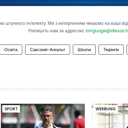
 штучного інтелекту. Ми з нетерпінням чекаємо на ваші від
Напишіть нам за адресою:
language@diesac
Освіта
Саксонія-Ангальт
Школи
Тюрінгія
SPORT
WERBUNG