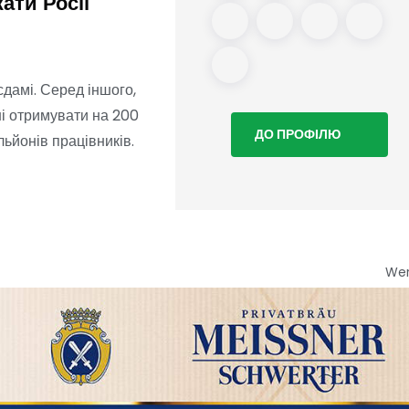
ати Росії
Росія?
дамі. Серед іншого,
і отримувати на 200
ДО ПРОФІЛЮ
льйонів працівників.
We