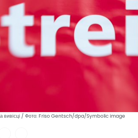
на вивісці / Фото: Friso Gentsch/dpa/Symbolic image