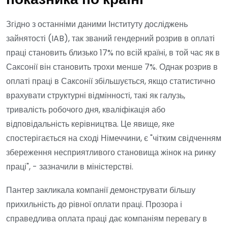
показника по країні
Згідно з останніми даними Інституту досліджень
зайнятості (IAB), так званий гендерний розрив в оплаті
праці становить близько 17% по всій країні, в той час як в
Саксонії він становить трохи менше 7%. Однак розрив в
оплаті праці в Саксонії збільшується, якщо статистично
врахувати структурні відмінності, такі як галузь,
тривалість робочого дня, кваліфікація або
відповідальність керівництва. Це явище, яке
спостерігається на сході Німеччини, є "чітким свідченням
збереження несприятливого становища жінок на ринку
праці", - зазначили в міністерстві.
Пантер закликала компанії демонструвати більшу
прихильність до рівної оплати праці. Прозора і
справедлива оплата праці дає компаніям перевагу в